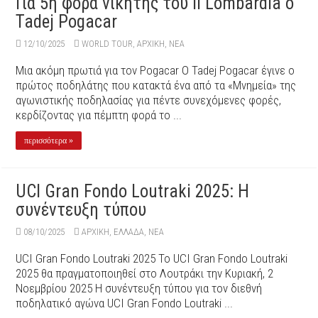
Για 5η φορά νικητής του Ιl Lombardia o
Tadej Pogacar
12/10/2025
WORLD TOUR
,
ΑΡΧΙΚΉ
,
ΝΕΑ
Mια ακόμη πρωτιά για τον Pogacar Ο Tadej Pogacar έγινε ο
πρώτος ποδηλάτης που κατακτά ένα από τα «Μνημεία» της
αγωνιστικής ποδηλασίας για πέντε συνεχόμενες φορές,
κερδίζοντας για πέμπτη φορά το ...
περισσότερα »
UCI Gran Fondo Loutraki 2025: Η
συνέντευξη τύπου
08/10/2025
ΑΡΧΙΚΉ
,
ΕΛΛΑΔΑ
,
ΝΕΑ
UCI Gran Fondo Loutraki 2025 Το UCI Gran Fondo Loutraki
2025 θα πραγματοποιηθεί στο Λουτράκι την Κυριακή, 2
Νοεμβρίου 2025 Η συνέντευξη τύπου για τον διεθνή
ποδηλατικό αγώνα UCI Gran Fondo Loutraki ...