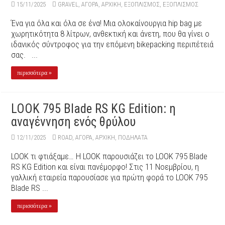
15/11/2025
GRAVEL
,
ΑΓΟΡΑ
,
ΑΡΧΙΚΉ
,
ΕΞΟΠΛΙΣΜΌΣ
,
ΕΞΟΠΛΙΣΜΌΣ
Ένα για όλα και όλα σε ένα! Μια ολοκαίνουργια hip bag με
χωρητικότητα 8 λίτρων, ανθεκτική και άνετη, που θα γίνει ο
ιδανικός σύντροφος για την επόμενη bikepacking περιπέτειά
σας. ...
περισσότερα »
LOOK 795 Blade RS KG Edition: η
αναγέννηση ενός θρύλου
12/11/2025
ROAD
,
ΑΓΟΡΑ
,
ΑΡΧΙΚΉ
,
ΠΟΔΉΛΑΤΑ
LOOK τι φτιάξαμε… H LOOK παρουσιάζει το LOOK 795 Blade
RS KG Edition και είναι πανέμορφο! Στις 11 Νοεμβρίου, η
γαλλική εταιρεία παρουσίασε για πρώτη φορά το LOOK 795
Blade RS ...
περισσότερα »