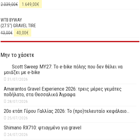
2.039,00
€
1.649,00
€
WTB BYWAY
(27.5") GRAVEL TIRE
43,00
€
40,00
€
Μην το χάσετε
Scott Sweep MY27: Το e-bike πόλης που δεν θέλει να
μοιάζει με e-bike
31/07/2026
Amarantos Gravel Experience 2026: τρεις μέρες γεμάτες
ποδήλατο, στα Θεσσαλικά Άγραφα
28/07/2026
20ο ετάπ Γύρου Γαλλίας 2026: Το (προ)τελευταίο κεφάλαιο…
25/07/2026
Shimano RX710: φτιαγμένο για gravel
24/07/2026