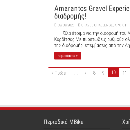
Amarantos Gravel Experi
διαδρομής!
08/08/2025
GRAVEL CHALLENGE
,
ΑΡΧΙΚΉ
Όλα έτοιμα για την διαδρομή του 
Καρδίτσας Με πυρετώδεις ρυθμούς ολ
της διαδρομής, επεμβάσεις από την Δημ
περισσότερα »
10
« Πρώτη
...
«
8
9
11
Περιοδικό MBike
Χρή