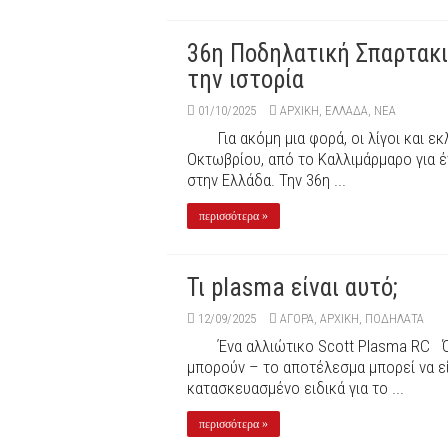
36η Ποδηλατική Σπαρτακι
την ιστορία
01/10/2025
ΑΡΧΙΚΉ
,
ΕΛΛΑΔΑ
,
ΝΕΑ
Για ακόμη μια φορά, οι λίγοι και 
Οκτωβρίου, από το Καλλιμάρμαρο για έ
στην Ελλάδα. Την 36η ...
περισσότερα »
Τι plasma είναι αυτό;
12/09/2025
ΑΓΟΡΑ
,
ΑΡΧΙΚΉ
,
ΠΟΔΉΛΑΤΑ
Ένα αλλιώτικο Scott Plasma RC Ό
μπορούν – το αποτέλεσμα μπορεί να ε
κατασκευασμένο ειδικά για το ...
περισσότερα »