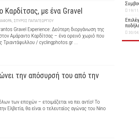
Συμβο
 Καρδίτσας, με ένα Gravel
19/11
Επιλέγ
ΙΆΦΟΡΑ
,
ΣΠΎΡΟΣ ΠΑΠΑΓΕΩΡΓΊΟΥ
ποδήλ
antos Gravel Experience: Δεύτερη διοργάνωση της
30/04
ά στον Αμάραντο Καρδίτσας – ένα ορεινό χωριό που
Τριαντάφυλλου / cyclingphotos.gr ...
ώνει την απόσυρσή του από την
όλων των εποχών – ετοιμάζεται να πει αντίο! Το
την Ελβετία, θα είναι ο τελευταίος αγώνας του Nino