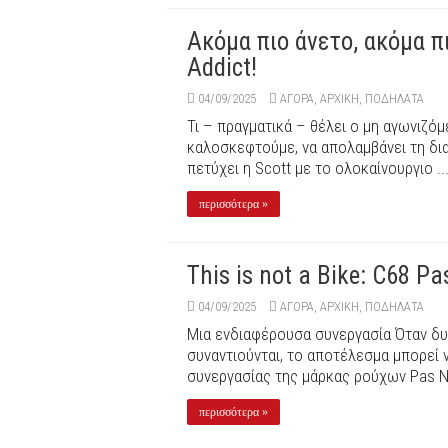
Ακόμα πιο άνετο, ακόμα πι
Addict!
04/09/2025
ΑΓΟΡΑ
,
ΑΡΧΙΚΉ
,
ΠΟΔΉΛΑΤΑ
Τι – πραγματικά – θέλει ο μη αγωνιζόμ
καλοσκεφτούμε, να απολαμβάνει τη δι
πετύχει η Scott με το ολοκαίνουργιο ..
περισσότερα »
This is not a Bike: C68 P
04/09/2025
ΑΓΟΡΑ
,
ΑΡΧΙΚΉ
,
ΠΟΔΉΛΑΤΑ
Μια ενδιαφέρουσα συνεργασία Όταν δυο
συναντιούνται, το αποτέλεσμα μπορεί ν
συνεργασίας της μάρκας ρούχων Pas No
περισσότερα »