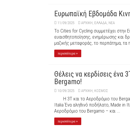
Ευρωπαϊκή Εβδομάδα Κιν
11/09/2025
ΑΡΧΙΚΉ
,
ΕΛΛΑΔΑ
,
ΝΕΑ
Το Cities for Cycling συμμετέχει στη
ευαισθητοποίησης, ενημέρωσης και δρά
μαζικής μεταφοράς, το περπάτημα, τα πα
περισσότερα »
Θέλεις να κερδίσεις ένα 3
Bergamo!
10/09/2025
ΑΡΧΙΚΉ
,
ΚΟΣΜΟΣ
Η 3T και το Αεροδρόμιο του Ber
Italia Ένα αληθινό ποδήλατο, Made in I
Αεροδρόμιο του Bergamo – και ...
περισσότερα »