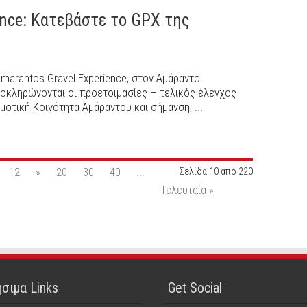
ence: Kατεβάστε το GPX της
Amarantos Gravel Experience, στον Αμάραντο
οκληρώνονται οι προετοιμασίες – τελικός έλεγχος
οτική Κοινότητα Αμάραντου και σήμανση, ...
12
»
20
30
40
...
Σελίδα 10 από 220
Τελευταία »
σιμα Links
Get Social