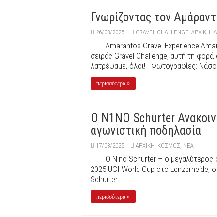
Γνωρίζοντας τον Αμάραντο
26/08/2025
GRAVEL CHALLENGE
,
ΑΡΧΙΚΉ
,
Δ
Amarantos Gravel Experience Amar
σειράς Gravel Challenge, αυτή τη φορ
λατρέψαμε, όλοι! Φωτογραφίες: Nάσος 
περισσότερα »
Ο N1NO Schurter Ανακοιν
αγωνιστική ποδηλασία
17/08/2025
ΑΡΧΙΚΉ
,
ΚΟΣΜΟΣ
,
ΝΕΑ
Ο Nino Schurter – ο μεγαλύτερος 
2025 UCI World Cup στο Lenzerheide, σ
Schurter ...
περισσότερα »