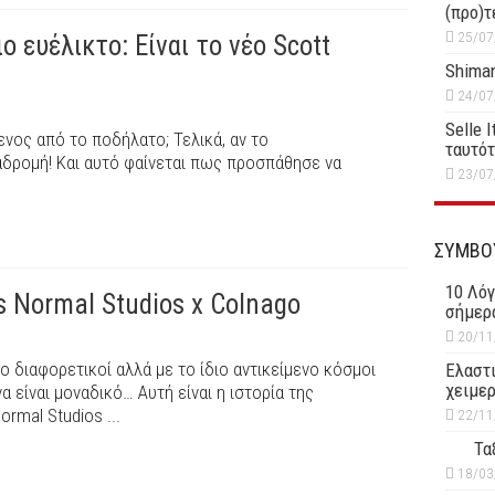
(προ)τ
25/07
ο ευέλικτο: Είναι το νέο Scott
Shiman
24/07
Selle 
ενος από το ποδήλατο; Τελικά, αν το
ταυτό
αδρομή! Και αυτό φαίνεται πως προσπάθησε να
23/07
.
ΣΥΜΒΟ
10 Λόγ
as Normal Studios x Colnago
σήμερ
20/11
 διαφορετικοί αλλά με το ίδιο αντικείμενο κόσμοι
Ελαστι
χειμερ
α είναι μοναδικό… Αυτή είναι η ιστορία της
rmal Studios ...
22/11
Τα
18/03