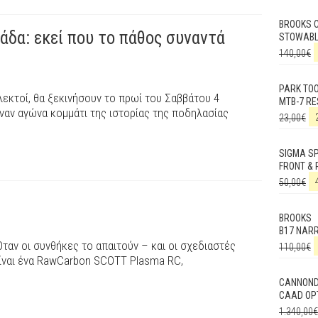
BROOKS 
άδα: εκεί που το πάθος συναντά
STOWABL
140,00
€
PARK TO
εκλεκτοί, θα ξεκινήσουν το πρωί του Σαββάτου 4
MTB-7 RE
ναν αγώνα κομμάτι της ιστορίας της ποδηλασίας
23,00
€
SIGMA SP
FRONT & 
50,00
€
BROOKS
B17 NAR
ταν οι συνθήκες το απαιτούν – και οι σχεδιαστές
110,00
€
ίναι ένα RawCarbon SCOTT Plasma RC,
CANNON
CAAD OPT
1.340,00
€