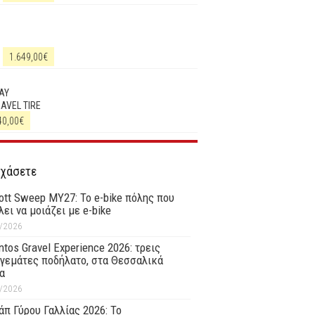
1.649,00
€
AY
RAVEL TIRE
40,00
€
 χάσετε
ott Sweep MY27: Το e-bike πόλης που
λει να μοιάζει με e-bike
/2026
tos Gravel Experience 2026: τρεις
γεμάτες ποδήλατο, στα Θεσσαλικά
α
/2026
άπ Γύρου Γαλλίας 2026: Το