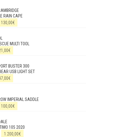
CAMBRIDGE
E RAIN CAPE
130,00
€
OL
SCUE MULTI TOOL
21,00
€
ORT BUSTER 300
REAR USB LIGHT SET
47,00
€
ROW IMPERIAL SADDLE
100,00
€
DALE
IMO 105 2020
1.200,00
€