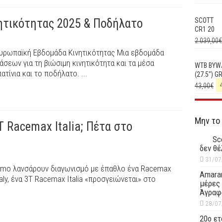
ητικότητας 2025 & Ποδήλατο
SCOTT
CR1 20
2.039,00
€
ν Ευρωπαϊκή Εβδομάδα Κινητικότητας Μια εβδομάδα
σεων για τη βιώσιμη κινητικότητα και τα μέσα
WTB BYW
τίνια και το ποδήλατο. ...
(27.5") G
43,00
€
Μην το
T Racemax Italia; Πέτα στο
Sc
δεν θέ
31/07
gamo λανσάρουν διαγωνισμό με έπαθλο ένα Racemax
Amaran
taly, ένα 3Τ Racemax Italia «προσγειώνεται» στο
μέρες 
Άγραφ
28/07
20ο ετ