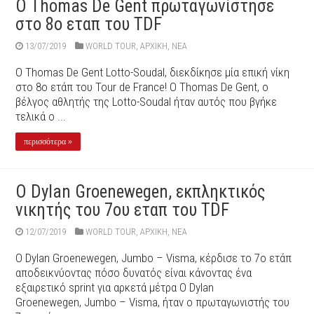
Ο Thomas De Gent πρωταγωνίστησε
στο 8ο εταπ του TDF
13/07/2019
WORLD TOUR
,
ΑΡΧΙΚΉ
,
ΝΕΑ
Ο Thomas De Gent Lotto-Soudal, διεκδίκησε μία επική νίκη
στο 8ο ετάπ του Tour de France! Ο Thomas De Gent, o
βέλγος αθλητής της Lotto-Soudal ήταν αυτός που βγήκε
τελικά ο ...
περισσότερα »
Ο Dylan Groenewegen, εκπληκτικός
νικητής του 7ου εταπ του TDF
12/07/2019
WORLD TOUR
,
ΑΡΧΙΚΉ
,
ΝΕΑ
Ο Dylan Groenewegen, Jumbo – Visma, κέρδισε το 7ο ετάπ
αποδεικνύοντας πόσο δυνατός είναι κάνοντας ένα
εξαιρετικό sprint για αρκετά μέτρα Ο Dylan
Groenewegen, Jumbo – Visma, ήταν ο πρωταγωνιστής του