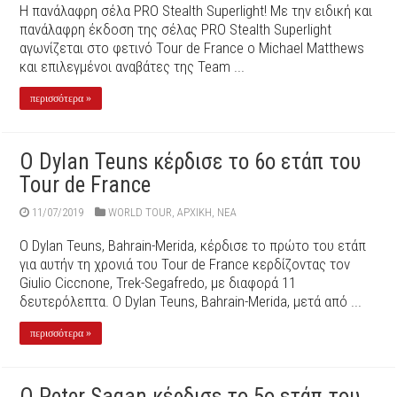
Η πανάλαφρη σέλα PRO Stealth Superlight! Με την ειδική και
πανάλαφρη έκδοση της σέλας PRO Stealth Superlight
αγωνίζεται στο φετινό Tour de France ο Michael Matthews
και επιλεγμένοι αναβάτες της Team ...
περισσότερα »
Ο Dylan Teuns κέρδισε το 6ο ετάπ του
Tour de France
11/07/2019
WORLD TOUR
,
ΑΡΧΙΚΉ
,
ΝΕΑ
O Dylan Teuns, Bahrain-Merida, κέρδισε το πρώτο του ετάπ
για αυτήν τη χρονιά του Tour de France κερδίζοντας τον
Giulio Ciccnone, Trek-Segafredo, με διαφορά 11
δευτερόλεπτα. Ο Dylan Teuns, Bahrain-Merida, μετά από ...
περισσότερα »
O Peter Sagan κέρδισε το 5ο ετάπ του