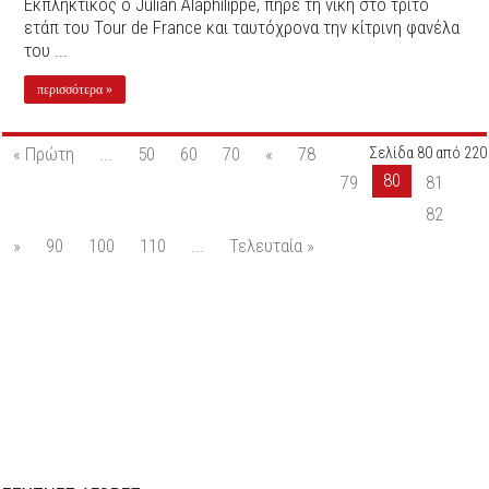
Εκπληκτικός ο Julian Alaphilippe, πήρε τη νίκη στο τρίτο
ετάπ του Tour de France και ταυτόχρονα την κίτρινη φανέλα
του ...
περισσότερα »
« Πρώτη
...
50
60
70
«
78
Σελίδα 80 από 220
80
79
81
82
»
90
100
110
...
Τελευταία »