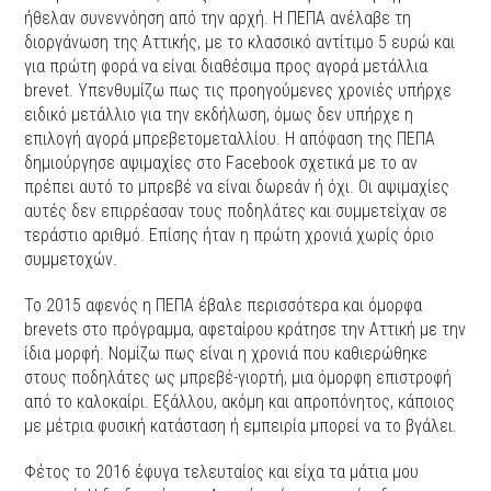
ήθελαν συνεννόηση από την αρχή. Η ΠΕΠΑ ανέλαβε τη
διοργάνωση της Αττικής, με το κλασσικό αντίτιμο 5 ευρώ και
για πρώτη φορά να είναι διαθέσιμα προς αγορά μετάλλια
brevet. Υπενθυμίζω πως τις προηγούμενες χρονιές υπήρχε
ειδικό μετάλλιο για την εκδήλωση, όμως δεν υπήρχε η
επιλογή αγορά μπρεβετομεταλλίου. Η απόφαση της ΠΕΠΑ
δημιούργησε αψιμαχίες στο Facebook σχετικά με το αν
πρέπει αυτό το μπρεβέ να είναι δωρεάν ή όχι. Οι αψιμαχίες
αυτές δεν επιρρέασαν τους ποδηλάτες και συμμετείχαν σε
τεράστιο αριθμό. Επίσης ήταν η πρώτη χρονιά χωρίς όριο
συμμετοχών.
Το 2015 αφενός η ΠΕΠΑ έβαλε περισσότερα και όμορφα
brevets στο πρόγραμμα, αφεταίρου κράτησε την Αττική με την
ίδια μορφή. Νομίζω πως είναι η χρονιά που καθιερώθηκε
στους ποδηλάτες ως μπρεβέ-γιορτή, μια όμορφη επιστροφή
από το καλοκαίρι. Εξάλλου, ακόμη και απροπόνητος, κάποιος
με μέτρια φυσική κατάσταση ή εμπειρία μπορεί να το βγάλει.
Φέτος το 2016 έφυγα τελευταίος και είχα τα μάτια μου