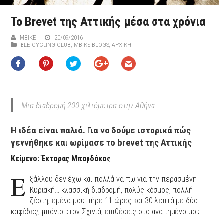
Το Brevet της Αττικής μέσα στα χρόνια
MBIKE
20/09/2016
BLE CYCLING CLUB
,
MBIKE BLOGS
,
ΑΡΧΙΚΉ
Μια διαδρομή 200 χιλιόμετρα στην Αθήνα…
Η ιδέα είναι παλιά. Για να δούμε ιστορικά πώς
γεννήθηκε και ωρίμασε το brevet της Αττικής
Κείμενο: Έκτορας Μπαρδάκος
Ε
ξάλλου δεν έχω και πολλά να πω για την περασμένη
Κυριακή… κλασσική διαδρομή, πολύς κόσμος, πολλή
ζέστη, εμένα μου πήρε 11 ώρες και 30 λεπτά με δύο
καφέδες, μπάνιο στον Σχινιά, επιθέσεις στο αγαπημένο μου