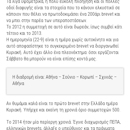
Τα λίγα υψομετρικά, η πολύ εύκολη πλοήγηση και οι πολλές
οδοί διαφυγής είναι τα στοιχεία που το κάνουν ελκυστικό σε
κάποιον που θέλει να πρωτοδοκιμάσει ένα 200άρι brevet και
να μπει στην παρέα των υπεραποστάσεων.
Το 2012 η συμμετοχή σε αυτό είναι δωρεάν, ίσως συμβεί κάτι
τέτοιο και το 2013.
Η ημερομηνία (22-9) είναι η ημέρα χωρίς αυτοκίνητο και για
αυτό αποφασίστηκε το συγκεκριμένο brevet να διοργανωθεί
Κυριακή. Αυτό έχει άλλο ένα πλεονέκτημα: όσοι εργάζονται
Σάββατο θα μπορούν να είναι επίσης κοντά μας.
Η διαδρομή είναι: Αθήνα – Σούνιο – Κορωπί – Σχινιάς –
Αθήνα
Αν θυμάμαι καλά είναι το πρώτο brevet στην Ελλάδα ημέρα
Κυριακή. Υπήρχε και εκείνη τη χρονιά όριο συμμετοχών 500.
Τo 2014 ήταν μία περίεργη χρονιά. Έγινε διαχωρισμός ΠΕΠΑ,
ελληνικών brevets, άλλαξε ο υπεύθυνος και τα πράγματα