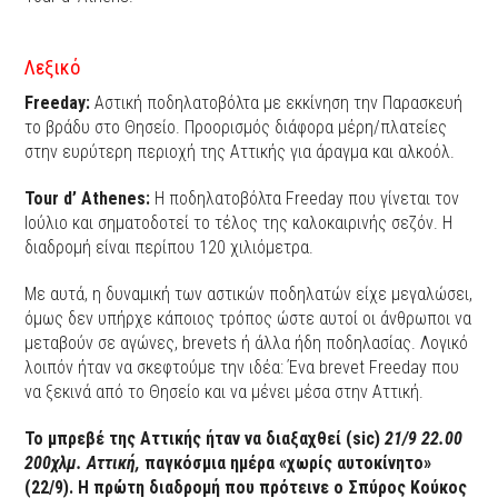
Λεξικό
Freeday:
Αστική ποδηλατοβόλτα με εκκίνηση την Παρασκευή
το βράδυ στο Θησείο. Προορισμός διάφορα μέρη/πλατείες
στην ευρύτερη περιοχή της Αττικής για άραγμα και αλκοόλ.
Tour d’ Athenes:
Η ποδηλατοβόλτα Freeday που γίνεται τον
Ιούλιο και σηματοδοτεί το τέλος της καλοκαιρινής σεζόν. Η
διαδρομή είναι περίπου 120 χιλιόμετρα.
Με αυτά, η δυναμική των αστικών ποδηλατών είχε μεγαλώσει,
όμως δεν υπήρχε κάποιος τρόπος ώστε αυτοί οι άνθρωποι να
μεταβούν σε αγώνες, brevets ή άλλα ήδη ποδηλασίας. Λογικό
λοιπόν ήταν να σκεφτούμε την ιδέα: Ένα brevet Freeday που
να ξεκινά από το Θησείο και να μένει μέσα στην Αττική.
Το μπρεβέ της Αττικής ήταν να διαξαχθεί (sic)
21/9 22.00
200χλμ. Αττική,
παγκόσμια ημέρα «χωρίς αυτοκίνητο»
(22/9). Η πρώτη διαδρομή που πρότεινε ο Σπύρος Κούκος