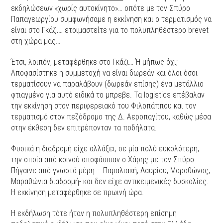
εκδηλώσεων «χωρίς αυτοκίνητο»… οπότε με τον Σπύρο
Παπαγεωργίου συμφωνήσαμε η εκκίνηση και ο τερματισμός να
είναι στο Γκάζι… ετοιμαστείτε για το πολυπληθέστερο brevet
στη χώρα μας…
Έτσι, λοιπόν, μεταφέρθηκε στο Γκάζι… Ή μήπως όχι;
Αποφασίστηκε η συμμετοχή να είναι δωρεάν και όλοι όσοι
τερματίσουν να παραλάβουν (δωρεάν επίσης) ένα μετάλλιο
φτιαγμένο για αυτό ειδικά το μπρεβε. Τα logistics επέβαλαν
την εκκίνηση στον περιφερειακό του Φιλοπάππου και τον
τερματισμό στον πεζόδρομο της Δ. Αεροπαγίτου, καθώς μέσα
στην έκθεση δεν επιτρέπονταν τα ποδήλατα.
Φυσικά η διαδρομή είχε αλλάξει, σε μία πολύ ευκολότερη,
την οποία από κοινού αποφάσισαν ο Χάρης με τον Σπύρο.
Πήγαινε από γνωστά μέρη – Παραλιακή, Λαυρίου, Μαραθώνος,
Μαραθώνια διαδρομή- και δεν είχε αντικειμενικές δυσκολίες.
Η εκκίνηση μεταφέρθηκε σε πρωινή ώρα.
Η εκδήλωση τότε ήταν η πολυπληθέστερη επίσημη