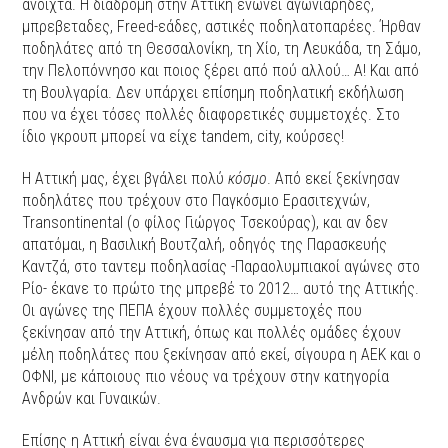
ανοιχτά. Η διαδρομή στην Αττική ενώνει αγωνιάρηδες,
μπρεβεταδες, Freed-εάδες, αστικές ποδηλατοπαρέες. Ήρθαν
ποδηλάτες από τη Θεσσαλονίκη, τη Χίο, τη Λευκάδα, τη Σάμο,
την Πελοπόννησο και ποιος ξέρει από πού αλλού… Α! Και από
τη Βουλγαρία. Δεν υπάρχει επίσημη ποδηλατική εκδήλωση
που να έχει τόσες πολλές διαφορετικές συμμετοχές. Στο
ίδιο γκρουπ μπορεί να είχε tandem, city, κούρσες!
Η Αττική μας, έχει βγάλει πολύ
κόσμο
. Από εκεί ξεκίνησαν
ποδηλάτες που τρέχουν στο Παγκόσμιο Ερασιτεχνών,
Transontinental (ο φίλος Γιώργος Τσεκούρας), και αν δεν
απατόμαι, η Βασιλική Βουτζαλή, οδηγός της Παρασκευής
Καντζά, στο ταντεμ ποδηλασίας -Παραολυμπιακοί αγώνες στο
Ρίο- έκανε το πρώτο της μπρεβέ το 2012… αυτό της Αττικής.
Οι αγώνες της ΠΕΠΑ έχουν πολλές συμμετοχές που
ξεκίνησαν από την Αττική, όπως και πολλές ομάδες έχουν
μέλη ποδηλάτες που ξεκίνησαν από εκεί, σίγουρα η ΑΕΚ και ο
ΟΦΝΙ, με κάποιους πιο νέους να τρέχουν στην κατηγορία
Ανδρών και Γυναικών.
Επίσης η Αττική είναι ένα έναυσμα για περισσότερες