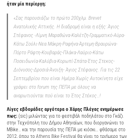
ήταν μία περίεργη:
«Σας παρουσιάζω το πρώτο 200χλμ. Brevet
Ανατολικής Αττικής. Η διαδρομή είναι η εξής: Άγιος
Στέφανος -Λίμνη Μαραθώνα-Καλέτζη-Γραμματικό-Αύρα-
Κάτω Σούλι-Νεα Μάκρη-Ραφήνα-Άρτεμη-Βραυρώνα-
Πόρτο Ράφτη-Κουβαράς-Πλάκα-Λαύριο-Κάτω
Ποσειδωνία-Καλύβια-Κορωπί-Σπάτα-Έτος Στεκος-
Διόνυσος-Δροσιά-Άνοιξη- Άγιος Στέφανος. Για τις 22
Σεπτεμβρίου που είναι Ημέρα Χωρίς Αυτοκίνητο
είχε
γράψει στο forum της ΠΕΠΑ με όλους να
αναρωτιούνται πού είναι το Έτος Στέκος…!
Λίγες εβδομάδες αργότερα ο Χάρης Πλέγας ενημέρωσε
πως:
(sic) μιλώντας για το φεστιβάλ ποδηλάτου στο Γκάζι
στην Τεχνόπολη του Δήμου Αθηναίων, που διοργανώνει το
MΒike… και την παρουσία της ΠΕΠΑ με κιόσκι… φθάσαμε στο
2012, όπου το
Athens Bike Festival
θα γίνει το τριήμερο των