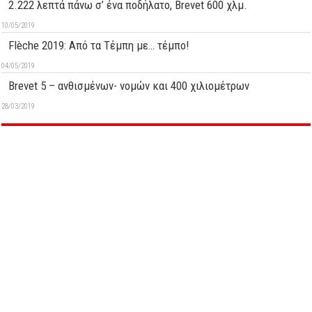
2.222 λεπτά πάνω σ’ ένα ποδήλατο, Brevet 600 χλμ.
10/05/2019
Flèche 2019: Aπό τα Τέμπη με… τέμπο!
04/05/2019
Brevet 5 – ανθισμένων- νομών και 400 χιλιομέτρων
28/03/2019