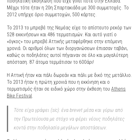
ποδηλατική εκδήλωση που είχε γίνει ποτέ στην Ελλάδα.
Μέχρι τότε ήταν η 20η Σπαρτακιάδα με 300 συμμετοχές. Το
2012 υπήρχε όριο συμμετοχών, 500 κάρτες.
Το 2013 το μπρεβέ της Νεμέας είχε το απίστευτο ρεκόρ των
528 εκκινήσεων και 486 τερματισμών. Και αυτό γιατί ο
«όγκος» του μπρεβέ Αττικής μεταφέρθηκε στην επόμενη
χρονιά. Οι αριθμοί όλων των διοργανώσεων έπιασαν ταβάνι,
καθώς οι ποδηλάτες αυτοί πήγαιναν σε όλο και μαγαλύτερη
απόσταση. 87 άτομα τερμάτισαν το 600άρι!
Η Αττική ήταν και πάλι δωρεάν και πάλι με δικό της μετάλλιο.
Το 2013 ήταν η πρώτη χρονιά που η εκκίνηση και ο
τερματισμός ήταν σε ειδικό χώρο στην έκθεση του
Athens
Bike Festival
.
Τότε είχα γράψει (sic): ένα brevet μέσα και γύρω από
την Πρωτεύουσα με στόχο να φέρει νέους ποδηλάτες
κοντά στην ποδηλασία μεγάλων αποστάσεων.