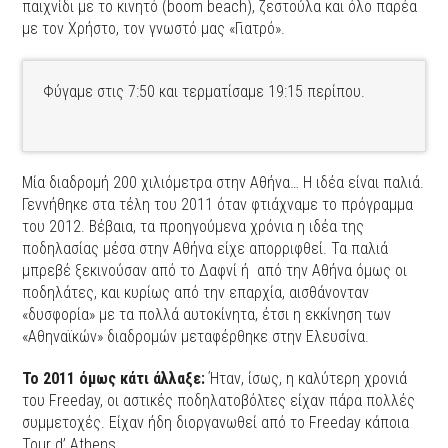
παιχνίδι με το κινητό (boom beach), ζεστούλα και όλο παρέα
με τον Χρήστο, τον γνωστό μας «Γιατρό».
Φύγαμε στις 7:50 και τερματίσαμε 19:15 περίπου.
Μία διαδρομή 200 χιλιόμετρα στην Αθήνα… Η ιδέα είναι παλιά.
Γεννήθηκε στα τέλη του 2011 όταν φτιάχναμε το πρόγραμμα
του 2012. Βέβαια, τα προηγούμενα χρόνια η ιδέα της
ποδηλασίας μέσα στην Αθήνα είχε απορριφθεί. Τα παλιά
μπρεβέ ξεκινούσαν από το Δαφνί ή από την Αθήνα όμως οι
ποδηλάτες, και κυρίως από την επαρχία, αισθάνονταν
«δυσφορία» με τα πολλά αυτοκίνητα, έτσι η εκκίνηση των
«Αθηναϊκών» διαδρομών μεταφέρθηκε στην Ελευσίνα.
Το 2011 όμως κάτι άλλαξε:
Ήταν, ίσως, η καλύτερη χρονιά
του Freeday, οι αστικές ποδηλατοβόλτες είχαν πάρα πολλές
συμμετοχές. Είχαν ήδη διοργανωθεί από το Freeday κάποια
Tour d’ Athens.