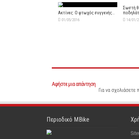
Σωστή θ
Ακτίνες: Ο φτωχός συγγενής…
ποδηλά
01/05/2016
14/01/
Αφήστε μια απάντηση
Για να σχολιάσετε 
Περιοδικό MBike
Χρή
Sit