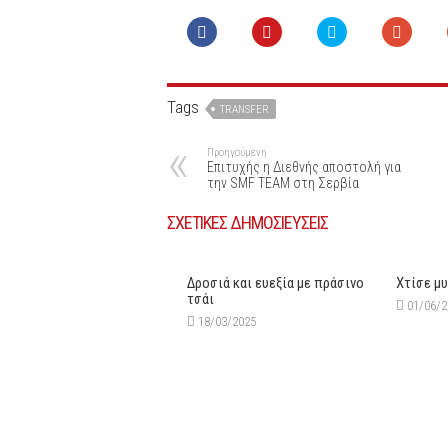
Tags
TRANSFER
Προηγούμενη
Επιτυχής η Διεθνής αποστολή για
την SMF TEAM στη Σερβία
ΣΧΕΤΙΚΕΣ ΔΗΜΟΣΙΕΥΣΕΙΣ
Δροσιά και ευεξία με πράσινο
Χτίσε μ
τσάι
01/06/
18/03/2025