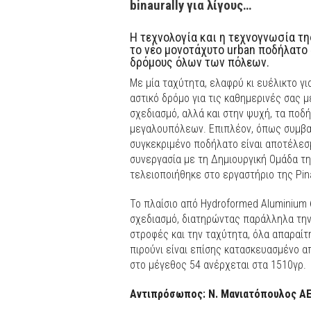
binaurally για λίγους…
H τεχνολογία και η τεχνογνωσία της
το νέο μονοτάχυτο urban ποδήλατο 
δρόμους όλων των πόλεων.
Με μία ταχύτητα, ελαφρύ κι ευέλικτο γ
αστικό δρόμο για τις καθημερινές σας με
σχεδιασμό, αλλά και στην ψυχή, τα ποδ
μεγαλουπόλεων. Επιπλέον, όπως συμβαίν
συγκεκριμένο ποδήλατο είναι αποτέλεσ
συνεργασία με τη Δημιουργική Ομάδα της
τελειοποιήθηκε στο εργαστήριο της Pin
Το πλαίσιο από Hydroformed Aluminium
σχεδιασμό, διατηρώντας παράλληλα την 
στροφές και την ταχύτητα, όλα απαραίτ
πιρούνι είναι επίσης κατασκευασμένο α
στο μέγεθος 54 ανέρχεται στα 1510γρ.
Αντιπρόσωπος: Ν. Μανιατόπουλος ΑΕ,