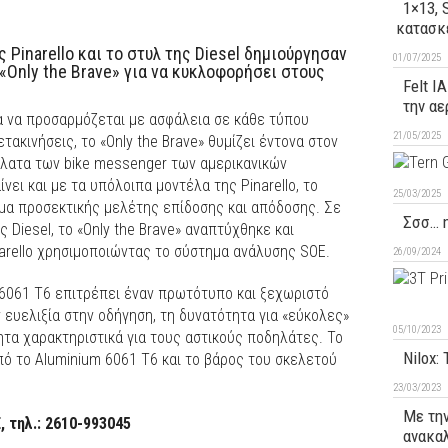
1×13, 
κατασκ
 Pinarello και το στυλ της Diesel δημιούργησαν
01/07/2025
«Only the Brave» για να κυκλοφορήσει στους
Felt I
την αε
ια να προσαρμόζεται με ασφάλεια σε κάθε τύπου
21/05/2025
τακινήσεις, το «Only the Brave» θυμίζει έντονα στον
ήλατα των bike messenger των αμερικανικών
ει και με τα υπόλοιπα μοντέλα της Pinarello, το
25/03/2025
μα προσεκτικής μελέτης επίδοσης και απόδοσης. Σε
Σσσ… η
 Diesel, το «Only the Brave» αναπτύχθηκε και
arello χρησιμοποιώντας το σύστημα ανάλυσης SOE.
26/09/2024
 6061 T6 επιτρέπει έναν πρωτότυπο και ξεχωριστό
ευελιξία στην οδήγηση, τη δυνατότητα για «εύκολες»
05/10/2023
ητα χαρακτηριστικά για τους αστικούς ποδηλάτες. Το
Nilox:
πό το Aluminium 6061 T6 και το βάρος του σκελετού
23/03/2023
Με την
 τηλ.: 2610-993045
ανακαλ