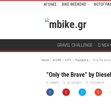
ΑΓΩΝΕΣ
BIKE WEEKEND
ΦΩΤΟΓΡΑΦ
GRAVEL CHALLENGE
ΝΕΑ
Home
|
ΑΓΟΡΑ
|
CITY
|
Ποδήλατα
|
“Only the Brave
“Only the Brave” by Diese
ΜΒIKE
01/04/2015
ΠΟΔΉΛΑΤΑ