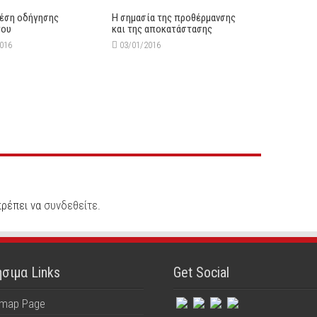
έση οδήγησης
Η σημασία της προθέρμανσης
του
και της αποκατάστασης
2016
03/01/2016
πρέπει να
συνδεθείτε
.
σιμα Links
Get Social
emap Page