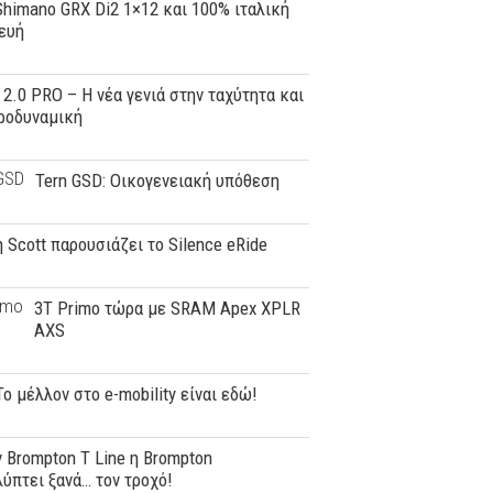
Shimano GRX Di2 1×12 και 100% ιταλική
ευή
A 2.0 PRO – Η νέα γενιά στην ταχύτητα και
ροδυναμική
Tern GSD: Οικογενειακή υπόθεση
 Scott παρουσιάζει το Silence eRide
3T Primo τώρα με SRAM Apex XPLR
AXS
 Το μέλλον στο e-mobility είναι εδώ!
 Brompton T Line η Brompton
ύπτει ξανά… τον τροχό!