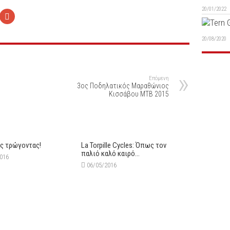
20/01/2022
20/08/2020
Επόμενη
3ος Ποδηλατικός Μαραθώνιος
Κισσάβου MTB 2015
υς τρώγοντας!
La Torpille Cycles: Όπως τον
παλιό καλό καιρό…
2016
06/05/2016