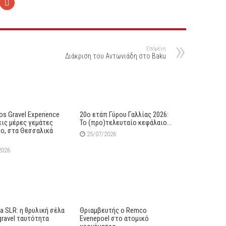
Επόμενη
Διάκριση του Αντωνιάδη στο Baku
s Gravel Experience
20ο ετάπ Γύρου Γαλλίας 2026:
εις μέρες γεμάτες
Το (προ)τελευταίο κεφάλαιο…
ο, στα Θεσσαλικά
25/07/2026
2026
lia SLR: η θρυλική σέλα
Θριαμβευτής ο Remco
gravel ταυτότητα
Evenepoel στο ατομικό