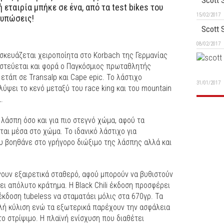
Scott 
 εταιρία μπήκε σε ένα, από τα test bikes του
15/02/2017
τυπώσεις!
Scott 
08/02/2017
ασκευάζεται χειροποίητα στο Korbach της Γερμανίας
πιστεύεται και φορά ο Παγκόσμιος πρωταθλητής
ετάπ σε Transalp και Cape epic. Το λάστιχο
31/01/2017
αλύψει το κενό μεταξύ του race king και του mountain
.
 λάσπη όσο και για πιο στεγνό χώμα, αφού τα
ται μέσα στο χώμα. Το ιδανικό λάστιχο για
υ βοηθάνε στο γρήγορο διώξιμο της λάσπης αλλά και
άνουν εξαιρετικά σταθερό, αφού μπορούν να βυθιστούν
ει απόλυτο κράτημα. Η Black Chili έκδοση προσφέρει
 έκδοση tubeless να σταματάει μόλις στα 670γρ. Τα
λή κύλιση ενώ τα εξωτερικά παρέχουν την ασφάλεια
ο στρίψιμο. Η πλαϊνή ενίσχυση που διαθέτει