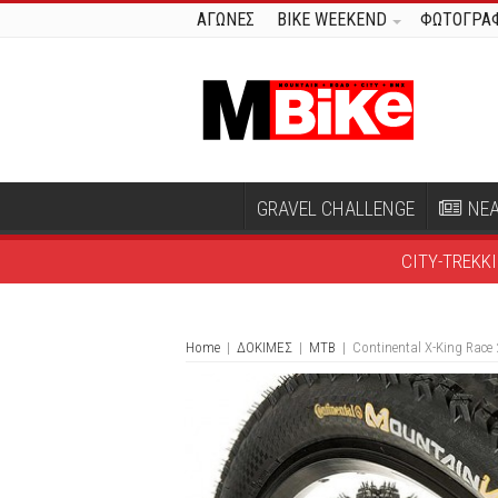
ΑΓΩΝΕΣ
BIKE WEEKEND
ΦΩΤΟΓΡΑΦ
GRAVEL CHALLENGE
ΝΕ
CITY-TREKK
Home
|
ΔΟΚΙΜΕΣ
|
MTB
|
Continental X-King Race 