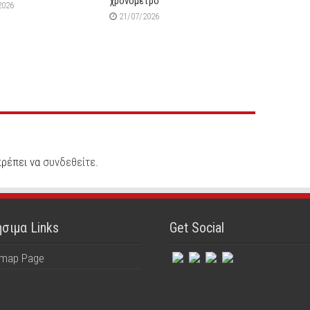
χρονόμετρο
2026
21/07/2026
πρέπει να
συνδεθείτε
.
σιμα Links
Get Social
emap Page