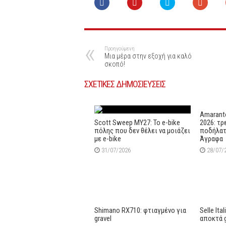
Προηγούμενη
Μια μέρα στην εξοχή για καλό
σκοπό!
ΣΧΕΤΙΚΕΣ ΔΗΜΟΣΙΕΥΣΕΙΣ
Amaranto
Scott Sweep MY27: Το e-bike
2026: τρ
πόλης που δεν θέλει να μοιάζει
ποδήλατ
με e-bike
Άγραφα
31/07/2026
28/07/
Shimano RX710: φτιαγμένο για
Selle Ita
gravel
αποκτά 