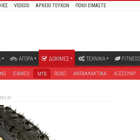
ΙΕΣ
VIDEOS
ΑΡΧΕΙΟ ΤΕΥΧΩΝ
ΠΟΙΟΙ ΕΙΜΑΣΤΕ
Α
ΑΓΟΡΑ
ΔΟΚΙΜΕΣ
ΤΕΧΝΙΚΑ
FITNES
ING
E-BIKES
ROAD
ΑΝΤΑΛΛΑΚΤΙΚΑ
ΑΞΕΣΟΥΑΡ
MTB
29-2.20