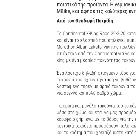
ποιοτικά της προϊόντα. Η γερμανική
MBike, και άφησε τις καλύτερες εν
Από τον Θεοδωρή Πετρίδη
Το Continental X-King Race 29-2.20 κατ
και είναι το ελαστικό που επιλέγει, εμ
Μarathon Alban Lakata, νικητής πολλών 
φτιάχτηκε από την Continental για να κ
king με ένα μεσαίας πυκνότητας τακούνι
Ένα λάστιχο δηλαδή φτιαγμένο τόσο για
τακούνια του έχουν την τάση να βυθίζον
λασπωμένο τερέν με αραιά τακούνια πο
για στεγνό και πολύ σαθρό χώμα.
Τα αραιά και μεγάλα τακούνια του το κ
μέσα στο χώμα και έτσι να μας προσφέρ
κορυφαίο grip, ενώ με το βάρος για την
κεντρικά τακούνια προσφέρουν πολύ κα
και το κράτημα που χρειαζόμαστε κατά τ