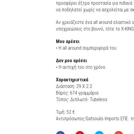
προσφέρει έξτρα προστασία για πιθανά 
να ποδηλατεί χωρίς να ασχολείται με σ
Αν χρειάζεστε ένα all around ελαστικό
υποχρεώσεις στο βουνό, τότε το X-KING
Μου αρέσει
• Η all around συμπεριφορά του.
Δεν μου αρέσει
• Η αντοχή του στο χρόνο.
Χαρακτηριστικά
Διάσταση: 29 Χ 2.2
Βάρος: 674 γραμμάρια
Τύπος: Διπλωτό- Tubeless
Τιμή: 52 €
Αντιπρόσωπος:Gatsoulis Imports ΕΠΕ. τ