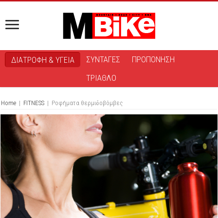
ΣΥΝΤΑΓΕΣ
ΠΡΟΠΟΝΗΣΗ
ΔΙΑΤΡΟΦΗ & ΥΓΕΙΑ
ΤΡΙΑΘΛΟ
Home
|
FITNESS
|
Ροφήματα θερμιδοβόμβες