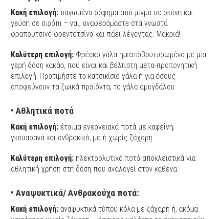
Κακή επιλογή:
παγωμένο ρόφημα από μίγμα σε σκόνη και
γεύση σε σιρόπι – ναι, αναφερόμαστε στα γνωστά
φραπουτσινό-φρεντοτσίνο και πάει λέγοντας. Μακριά!
Καλύτερη επιλογή:
Φρέσκο γάλα ημιαποβουτυρωμένο με μία
γερή δόση κακάο, που είναι και βέλτιστη μετα-προπονητική
επιλογή. Προτιμήστε το κατσικίσιο γάλα ή για όσους
αποφεύγουν τα ζωικά προϊόντα, το γάλα αμυγδάλου.
•
Αθλητικά ποτά
Κακή επιλογή:
έτοιμα ενεργειακά ποτά με καφεΐνη,
γκουαρανά και ανθρακικό, με ή χωρίς ζάχαρη.
Καλύτερη επιλογή:
ηλεκτρολυτικό ποτό αποκλειστικά για
αθλητική χρήση στη δόση που αναλογεί στον καθένα.
•
Αναψυκτικά/ Ανθρακούχα ποτά:
Κακή επιλογή:
αναψυκτικά τύπου κόλα με ζάχαρη ή, ακόμα