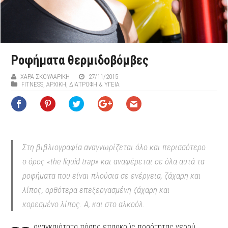
Ροφήματα θερμιδοβόμβες
ΧΑΡΆ ΣΚΟΥΛΑΡΊΚΗ
27/11/2015
FITNESS
,
ΑΡΧΙΚΉ
,
ΔΙΑΤΡΟΦΗ & ΥΓΕΙΑ
Στη βιβλιογραφία αναγνωρίζεται όλο και περισσότερο
ο όρος «the liquid trap» και αναφέρεται σε όλα αυτά τα
ροφήματα που είναι πλούσια σε ενέργεια, ζάχαρη και
λίπος, ορθότερα επεξεργασμένη ζάχαρη και
κορεσμένο λίπος. Α, και στο αλκοόλ.
αναγκαιότητα πόσης επαρκούς ποσότητας νερού