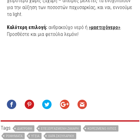
χειρότερα χωρίς ζάχαρη – άπειρες μελέτες τα ενοχοποιούν
για την αύξηση των ποσοστών παχυσαρκίας, και ναι, εννοούμε
τα light.
Καλύτερη επιλογή:
ανθρακούχο νερό ή
»μαστιχόνερο»
.
Προσθέστε και μια φετούλα λεμόνι!
Tags
ΔΙΑΤΡΟΦΉ
ΕΠΕΞΕΡΓΑΣΜΈΝΗ ΖΆΧΑΡΗ
ΚΟΡΕΣΜΈΝΟ ΛΊΠΟΣ
ΡΟΦΉΜΑΤΑ
ΥΓΕΊΑ
ΧΑΡΆ ΣΚΟΥΛΑΡΊΚΗ