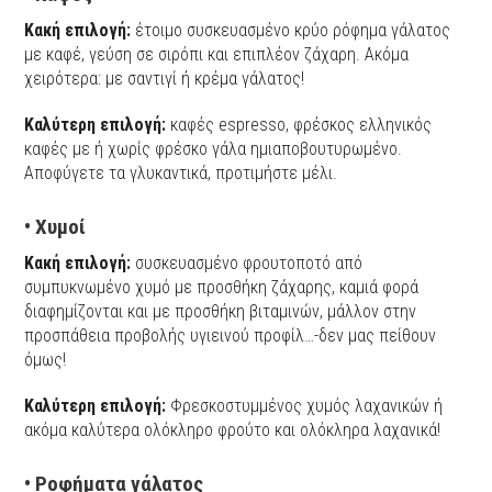
Κακή επιλογή:
έτοιμο συσκευασμένο κρύο ρόφημα γάλατος
με καφέ, γεύση σε σιρόπι και επιπλέον ζάχαρη. Ακόμα
χειρότερα: με σαντιγί ή κρέμα γάλατος!
Καλύτερη επιλογή:
καφές espresso, φρέσκος ελληνικός
καφές με ή χωρίς φρέσκο γάλα ημιαποβουτυρωμένο.
Αποφύγετε τα γλυκαντικά, προτιμήστε μέλι.
• Χυμοί
Κακή επιλογή:
συσκευασμένο φρουτοποτό από
συμπυκνωμένο χυμό με προσθήκη ζάχαρης, καμιά φορά
διαφημίζονται και με προσθήκη βιταμινών, μάλλον στην
προσπάθεια προβολής υγιεινού προφίλ…-δεν μας πείθουν
όμως!
Καλύτερη επιλογή:
Φρεσκοστυμμένος χυμός λαχανικών ή
ακόμα καλύτερα ολόκληρο φρούτο και ολόκληρα λαχανικά!
•
Ροφήματα γάλατος