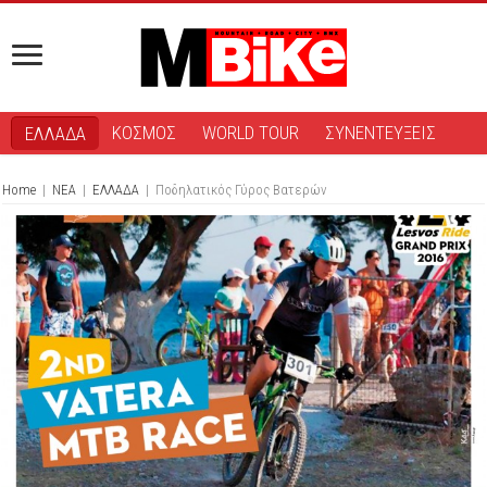
ΚΟΣΜΟΣ
WORLD TOUR
ΣΥΝΕΝΤΕΥΞΕΙΣ
ΕΛΛΑΔΑ
Home
|
ΝΕΑ
|
ΕΛΛΑΔΑ
|
Ποδηλατικός Γύρος Βατερών