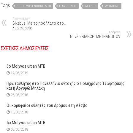
Tags
1ST LESVOS ENDURO MTB
LESVOS RIDE
ΛΈΣΒΟΣ
ΜΥΤΙΛΉΝΗ
Προηγούμενη
Bikebus: Με το ποδήλατο στο…
λεωφορείο!
Επόμενη
Το νέο BIANCHI METHANOL CV
ΣΧΕΤΙΚΕΣ ΔΗΜΟΣΙΕΥΣΕΙΣ
6ο Μolyvos urban MTB
12/06/2019
Πρωταθλητές στο Πανελλήνιο αντοχής ο Πολυχρόνης Τζωρτζάκης
και η Αργυρώ Μηλάκη
25/06/2018
Οι κορυφαίοι αθλητές του Δρόμου στη Λέσβο
13/06/2018
5o Molyvos urban MTB
05/06/2018