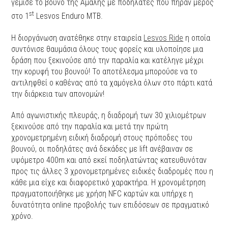
γέμισε το βουνό της Αμαλής με ποδηλάτες που πήραν μέρος
st
στο 1
Lesvos Enduro MTB.
Η διοργάνωση ανατέθηκε στην εταιρεία
Lesvos Ride
η οποία
συντόνισε θαυμάσια όλους τους φορείς και υλοποίησε μια
δράση που ξεκινούσε από την παραλία και κατέληγε μέχρι
την κορυφή του βουνού! Το αποτέλεσμα μπορούσε να το
αντιληφθεί ο καθένας από τα χαμόγελα όλων στο πάρτι κατά
την διάρκεια των απονομών!
Από αγωνιστικής πλευράς, η διαδρομή των 30 χιλιομέτρων
ξεκινούσε από την παραλία και μετά την πρώτη
χρονομετρημένη ειδική διαδρομή στους πρόποδες του
βουνού, οι ποδηλάτες ανά δεκάδες με lift ανέβαιναν σε
υψόμετρο 400m και από εκεί ποδηλατώντας κατευθυνόταν
προς τις άλλες 3 χρονομετρημένες ειδικές διαδρομές που η
κάθε μια είχε και διαφορετικό χαρακτήρα. Η χρονομέτρηση
πραγματοποιήθηκε με χρήση NFC καρτών και υπήρχε η
δυνατότητα online προβολής των επιδόσεων σε πραγματικό
χρόνο.