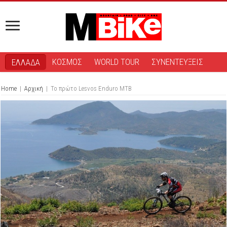
ΚΟΣΜΟΣ
WORLD TOUR
ΣΥΝΕΝΤΕΥΞΕΙΣ
ΕΛΛΑΔΑ
Home
|
Αρχική
|
Το πρώτο Lesvos Enduro MTB