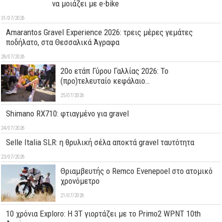
να μοιάζει με e-bike
31/07/2026
Amarantos Gravel Experience 2026: τρεις μέρες γεμάτες
ποδήλατο, στα Θεσσαλικά Άγραφα
28/07/2026
20ο ετάπ Γύρου Γαλλίας 2026: Το
(προ)τελευταίο κεφάλαιο…
25/07/2026
Shimano RX710: φτιαγμένο για gravel
24/07/2026
Selle Italia SLR: η θρυλική σέλα αποκτά gravel ταυτότητα
23/07/2026
Θριαμβευτής ο Remco Evenepoel στο ατομικό
χρονόμετρο
21/07/2026
10 χρόνια Exploro: Η 3T γιορτάζει με το Primo2 WPNT 10th