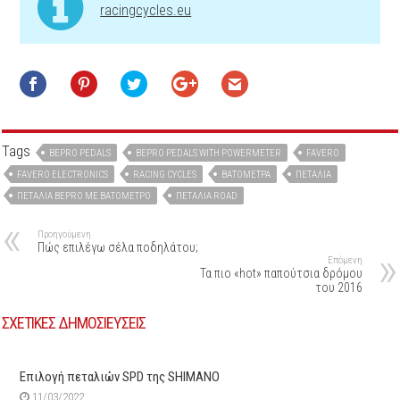
racingcycles.eu
Tags
BEPRO PEDALS
BEPRO PEDALS WITH POWERMETER
FAVERO
FAVERO ELECTRONICS
RACING CYCLES
ΒΑΤΌΜΕΤΡΑ
ΠΕΤΆΛΙΑ
ΠΕΤΆΛΙΑ BEPRO ΜΕ ΒΑΤΌΜΕΤΡΟ
ΠΕΤΆΛΙΑ ROAD
Προηγούμενη
Πώς επιλέγω σέλα ποδηλάτου;
Επόμενη
Τα πιο «hot» παπούτσια δρόμου
του 2016
ΣΧΕΤΙΚΕΣ ΔΗΜΟΣΙΕΥΣΕΙΣ
Επιλογή πεταλιών SPD της SHIMANO
11/03/2022