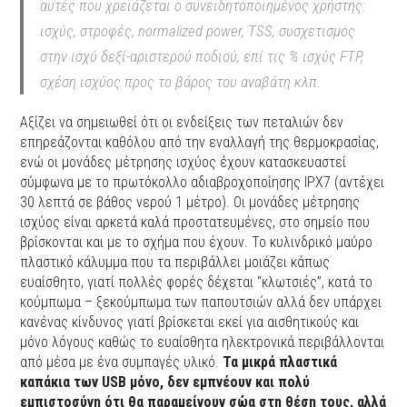
αυτές που χρειάζεται ο συνειδητοποιημένος χρήστης:
ισχύς, στροφές, normalized power, TSS, συσχετισμός
στην ισχύ δεξί-αριστερού ποδιού, επί τις % ισχύς FTP,
σχέση ισχύος προς το βάρος του αναβάτη κλπ.
Αξίζει να σημειωθεί ότι οι ενδείξεις των πεταλιών δεν
επηρεάζονται καθόλου από την εναλλαγή της θερμοκρασίας,
ενώ οι μονάδες μέτρησης ισχύος έχουν κατασκευαστεί
σύμφωνα με το πρωτόκολλο αδιαβροχοποίησης ΙΡΧ7 (αντέχει
30 λεπτά σε βάθος νερού 1 μέτρο). Οι μονάδες μέτρησης
ισχύος είναι αρκετά καλά προστατευμένες, στο σημείο που
βρίσκονται και με το σχήμα που έχουν. Το κυλινδρικό μαύρο
πλαστικό κάλυμμα που τα περιβάλλει μοιάζει κάπως
ευαίσθητο, γιατί πολλές φορές δέχεται “κλωτσιές”, κατά το
κούμπωμα – ξεκούμπωμα των παπουτσιών αλλά δεν υπάρχει
κανένας κίνδυνος γιατί βρίσκεται εκεί για αισθητικούς και
μόνο λόγους καθώς το ευαίσθητα ηλεκτρονικά περιβάλλονται
από μέσα με ένα συμπαγές υλικό.
Τα μικρά πλαστικά
καπάκια των USB μόνο, δεν εμπνέουν και πολύ
εμπιστοσύνη ότι θα παραμείνουν σώα στη θέση τους, αλλά