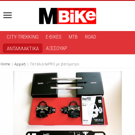
CITY-TREKKING
E-BIKES
MTB
ROAD
ΑΞΕΣΟΥΑΡ
ΑΝΤΑΛΛΑΚΤΙΚΑ
Home
|
Αρχική
|
Πετάλια bePRO με βατόμετρο