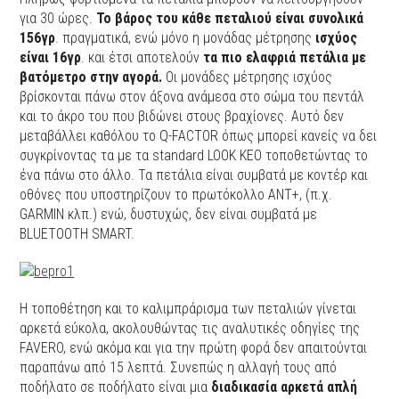
για 30 ώρες.
Το βάρος του κάθε πεταλιού είναι συνολικά
156γρ
. πραγματικά, ενώ μόνο η μονάδας μέτρησης
ισχύος
είναι 16γρ
. και έτσι αποτελούν
τα πιο ελαφριά πετάλια με
βατόμετρο στην αγορά.
Οι μονάδες μέτρησης ισχύος
βρίσκονται πάνω στον άξονα ανάμεσα στο σώμα του πεντάλ
και το άκρο του που βιδώνει στους βραχίονες. Αυτό δεν
μεταβάλλει καθόλου το Q-FACTOR όπως μπορεί κανείς να δει
συγκρίνοντας τα με τα standard LOOK KEO τοποθετώντας το
ένα πάνω στο άλλο. Τα πετάλια είναι συμβατά με κοντέρ και
οθόνες που υποστηρίζουν το πρωτόκολλο ΑΝΤ+, (π.χ.
GARMIN κλπ.) ενώ, δυστυχώς, δεν είναι συμβατά με
BLUETOOTH SMART.
Η τοποθέτηση και το καλιμπράρισμα των πεταλιών γίνεται
αρκετά εύκολα, ακολουθώντας τις αναλυτικές οδηγίες της
FAVERO, ενώ ακόμα και για την πρώτη φορά δεν απαιτούνται
παραπάνω από 15 λεπτά. Συνεπώς η αλλαγή τους από
ποδήλατο σε ποδήλατο είναι μια
διαδικασία αρκετά απλή