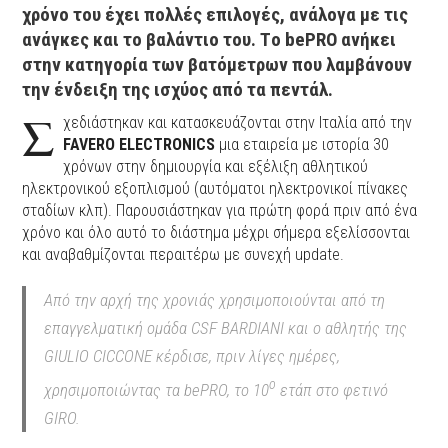
χρόνο του έχει πολλές επιλογές, ανάλογα με τις
ανάγκες και το βαλάντιο του. Τo bePRO ανήκει
στην κατηγορία των βατόμετρων που λαμβάνουν
την ένδειξη της ισχύος από τα πεντάλ.
Σ
χεδιάστηκαν και κατασκευάζονται στην Ιταλία από την
FAVERO ELECTRONICS
μια εταιρεία με ιστορία 30
χρόνων στην δημιουργία και εξέλιξη αθλητικού
ηλεκτρονικού εξοπλισμού (αυτόματοι ηλεκτρονικοί πίνακες
σταδίων κλπ). Παρουσιάστηκαν για πρώτη φορά πριν από ένα
χρόνο και όλο αυτό το διάστημα μέχρι σήμερα εξελίσσονται
και αναβαθμίζονται περαιτέρω με συνεχή update.
Από την αρχή της χρονιάς χρησιμοποιούνται από τη
επαγγελματική ομάδα CSF BARDIANI και ο αθλητής της
GIULIO CICCONE κέρδισε, πριν λίγες ημέρες,
ο
χρησιμοποιώντας τα bePRO, το 10
ετάπ στο φετινό
GIRO.