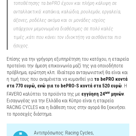
τοποθέτησης τα bePRO έχουν και πλήρη κάλυψη σε
ανταλλακτικά: καπάκια, καλώδια, ρουλεμάν, εργαλεία,
άξονες, ροδέλες ακόμα και οι μονάδες ισχύος
υπάρχουν μεμονωμένα διαθέσιμες σε πολύ καλές
τιμές ,κάτι που κάνει τον ιδιοκτήτη να αισθάνεται πιο
ήσυχος.
Επίσης για την γρήγορη εξυπηρέτηση του κατόχου, η εταιρεία
προτείνει την άμεση επικοινωνία μαζί της για οποιοδήποτε
πρόβλημα, ερώτηση κλπ. Ιδιαίτερα ανταγωνιστική θα είναι και
η τιμή τους που αναμένεται να κυμανθεί για
το bePRO κοντά
στα 770 ευρώ, ενώ για το bePRO-S κοντά στα 520 ευρώ
. Η
ων
FAVERO καλύπτει τα προϊόντα της με
εγγύηση 24
μηνών
.
Εισαγωγέας για την Ελλάδα και Κύπρο είναι η εταιρεία
RACING CYCLES και η διάθεση τους στην αγορά θα ξεκινήσει
το προσεχές διάστημα.
Αντιπρόσωπος: Racing Cycles,