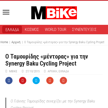
ΚΟΣΜΟΣ
WORLD TOUR
ΣΥΝΕΝΤΕΥΞΕΙΣ
ΕΛΛΑΔΑ
Home
|
Αρχική
|
Ο Ταμουρίδης «μέντορας» για την Synergy Baku Cycling Project
Ο Ταμουρίδης «μέντορας» για την
Synergy Baku Cycling Project
MBIKE
27/10/2015
ΑΡΧΙΚΉ
,
ΕΛΛΑΔΑ
Ο Γιάννης Ταμουρίδης συνεχίζει με την Synergy Baku
Cycling Project