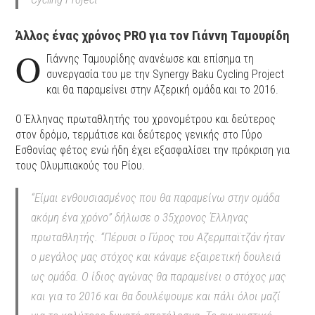
Άλλος ένας χρόνος PRO για τον Γιάννη Ταμουρίδη
Ο
Γιάννης Ταμουρίδης ανανέωσε και επίσημα τη
συνεργασία του με την Synergy Baku Cycling Project
και θα παραμείνει στην Αζερική ομάδα και το 2016.
Ο Έλληνας πρωταθλητής του χρονομέτρου και δεύτερος
στον δρόμο, τερμάτισε και δεύτερος γενικής στο Γύρο
Εσθονίας φέτος ενώ ήδη έχει εξασφαλίσει την πρόκριση για
τους Ολυμπιακούς του Ρίου.
“Είμαι ενθουσιασμένος που θα παραμείνω στην ομάδα
ακόμη ένα χρόνο” δήλωσε ο 35χρονος Έλληνας
πρωταθλητής. “Πέρυσι ο Γύρος του Αζερμπαϊτζάν ήταν
ο μεγάλος μας στόχος και κάναμε εξαιρετική δουλειά
ως ομάδα. Ο ίδιος αγώνας θα παραμείνει ο στόχος μας
και για το 2016 και θα δουλέψουμε και πάλι όλοι μαζί