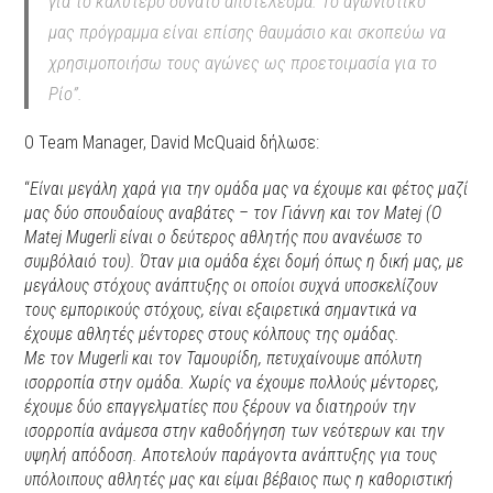
για το καλύτερο δυνατό αποτέλεσμα. Το αγωνιστικό
μας πρόγραμμα είναι επίσης θαυμάσιο και σκοπεύω να
χρησιμοποιήσω τους αγώνες ως προετοιμασία για το
Ρίο”.
Ο Team Manager, David McQuaid δήλωσε:
“
Είναι μεγάλη χαρά για την ομάδα μας να έχουμε και φέτος μαζί
μας δύο σπουδαίους αναβάτες – τον Γιάννη και τον Matej (Ο
Matej Mugerli είναι ο δεύτερος αθλητής που ανανέωσε το
συμβόλαιό του). Όταν μια ομάδα έχει δομή όπως η δική μας, με
μεγάλους στόχους ανάπτυξης οι οποίοι συχνά υποσκελίζουν
τους εμπορικούς στόχους, είναι εξαιρετικά σημαντικά να
έχουμε αθλητές μέντορες στους κόλπους της ομάδας.
Με τον Mugerli και τον Ταμουρίδη, πετυχαίνουμε απόλυτη
ισορροπία στην ομάδα. Χωρίς να έχουμε πολλούς μέντορες,
έχουμε δύο επαγγελματίες που ξέρουν να διατηρούν την
ισορροπία ανάμεσα στην καθοδήγηση των νεότερων και την
υψηλή απόδοση. Αποτελούν παράγοντα ανάπτυξης για τους
υπόλοιπους αθλητές μας και είμαι βέβαιος πως η καθοριστική