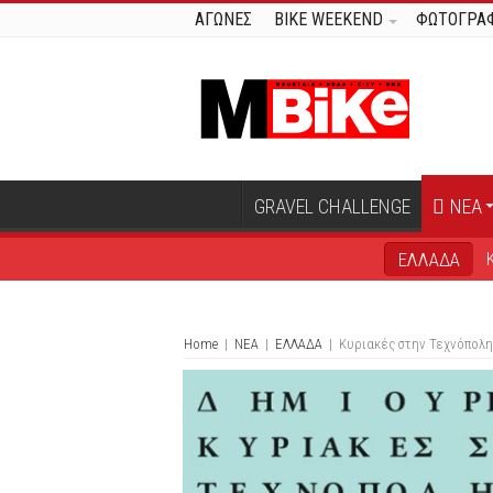
ΑΓΩΝΕΣ
BIKE WEEKEND
ΦΩΤΟΓΡΑΦ
GRAVEL CHALLENGE
ΝΕΑ
ΕΛΛΑΔΑ
Home
|
ΝΕΑ
|
ΕΛΛΑΔΑ
|
Κυριακές στην Τεχνόπολη