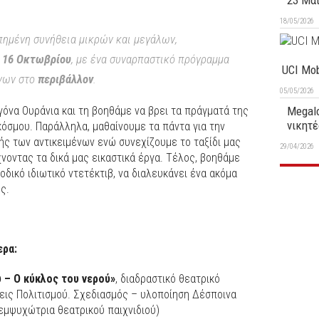
23 Μα
18/05/2026
απημένη συνήθεια μικρών και μεγάλων,
 16 Οκτωβρίου
, με ένα συναρπαστικό πρόγραμμα
UCI Mob
νων στο
περιβάλλον
.
05/05/2026
γόνα Ουράνια και τη βοηθάμε να βρει τα πράγματά της
Megalo
νικητέ
κόσμου. Παράλληλα, μαθαίνουμε τα πάντα για την
ς των αντικειμένων ενώ συνεχίζουμε το ταξίδι μας
29/04/2026
νοντας τα δικά μας εικαστικά έργα. Τέλος, βοηθάμε
οδικό ιδιωτικό ντετέκτιβ, να διαλευκάνει ένα ακόμα
ς.
ερα:
ύ – Ο κύκλος του νερού»
, διαδραστικό θεατρικό
σεις Πολιτισμού. Σχεδιασμός – υλοποίηση Δέσποινα
εμψυχώτρια θεατρικού παιχνιδιού)