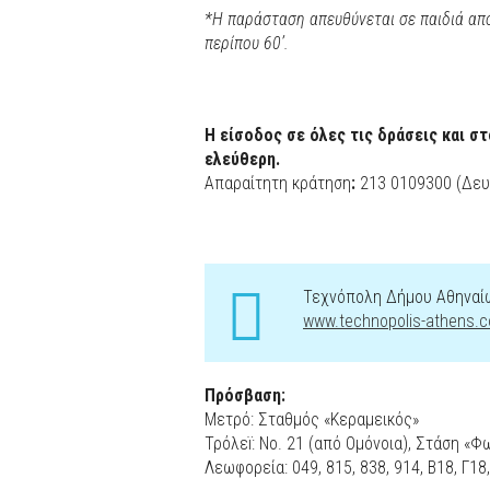
*Η παράσταση απευθύνεται σε παιδιά από 
περίπου 60’.
Η είσοδος σε όλες τις δράσεις και σ
ελεύθερη.
Απαραίτητη κράτηση
:
213 0109300 (Δευ
Τεχνόπολη Δήμου Αθηναίων
www.technopolis-athens.
Πρόσβαση:
Μετρό: Σταθμός «Κεραμεικός»
Τρόλεï: No. 21 (από Ομόνοια), Στάση «Φ
Λεωφορεία: 049, 815, 838, 914, Β18, Γ1