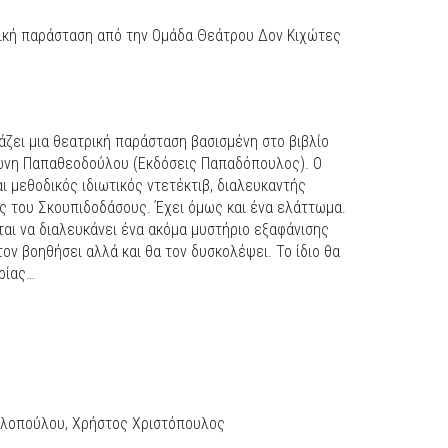
ρική παράσταση από την Ομάδα Θεάτρου Δον Κιχώτες
ζει μια θεατρική παράσταση βασισμένη στο βιβλίο
τώνη Παπαθεοδούλου (Εκδόσεις Παπαδόπουλος). Ο
ι μεθοδικός ιδιωτικός ντετέκτιβ, διαλευκαντής
ς του Σκουπιδοδάσους. Έχει όμως και ένα ελάττωμα.
ται να διαλευκάνει ένα ακόμα μυστήριο εξαφάνισης
ον βοηθήσει αλλά και θα τον δυσκολέψει. Το ίδιο θα
ορίας…
κολοπούλου, Χρήστος Χριστόπουλος