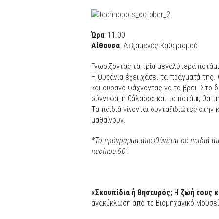
Ώρα
: 11.00
Αίθουσα
: Δεξαμενές Καθαρισμού
Γνωρίζοντας τα τρία μεγαλύτερα ποτάμ
Η Ουράνια έχει χάσει τα πράγματά της. 
και ουρανό ψάχνοντας να τα βρει. Στο δ
σύννεφα, η θάλασσα και το ποτάμι, θα τ
Τα παιδιά γίνονται συνταξιδιώτες στην 
μαθαίνουν.
*Το πρόγραμμα απευθύνεται σε παιδιά από
περίπου 90’.
«Σκουπίδια ή θησαυρός; Η ζωή τους κ
ανακύκλωση από το Βιομηχανικό Μουσε