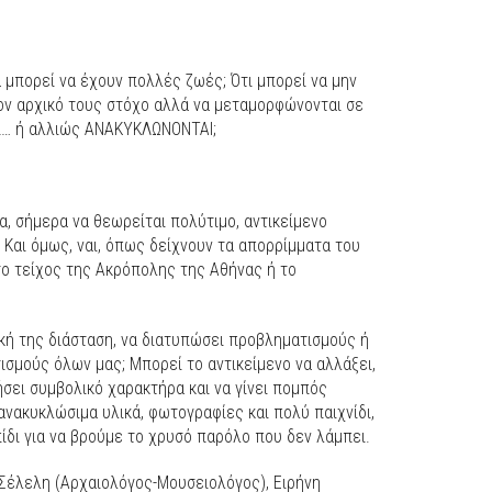
 μπορεί να έχουν πολλές ζωές; Ότι μπορεί να μην
ον αρχικό τους στόχο αλλά να μεταμορφώνονται σε
ει… ή αλλιώς ΑΝΑΚΥΚΛΩΝΟΝΤΑΙ;
, σήμερα να θεωρείται πολύτιμο, αντικείμενο
 Και όμως, ναι, όπως δείχνουν τα απορρίμματα του
το τείχος της Ακρόπολης της Αθήνας ή το
κή της διάσταση, να διατυπώσει προβληματισμούς ή
σμούς όλων μας; Μπορεί το αντικείμενο να αλλάξει,
ήσει συμβολικό χαρακτήρα και να γίνει πομπός
ανακυκλώσιμα υλικά, φωτογραφίες και πολύ παιχνίδι,
δι για να βρούμε το χρυσό παρόλο που δεν λάμπει.
Σέλελη (Αρχαιολόγος-Μουσειολόγος), Ειρήνη