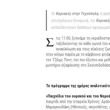
Οι
Κυριακές στην Τεχνόπολη
, η αγ
επιστρέφουν δυναμικά, την
Κυριακή
εκπαιδευτικών δράσεων αφιερωμέ
Σ
τις 11:00, ξυπνάμε τη νεραϊδοστα
ταξιδεύοντας σε κάθε γωνιά του 
ανακύκλωση και τους κύκλους ζωή
στον κόσμο παρέα με το κάρβουνο φτιάχ
τον Τζέιμς Ποντ, τον πιο έξυπνο και μεθ
μυστήριο εξαφάνισης στο Σκουπιδοδάσο
Το πρόγραμμα της ημέρας αναλυτικότ
«Παιχνίδια του ουρανού και του Νερο
παιχνίδι από την εταιρεία Χρόνος- Δρά
Μαραγκουδάκη (Ηθοποιός, σκηνοθέτης, 