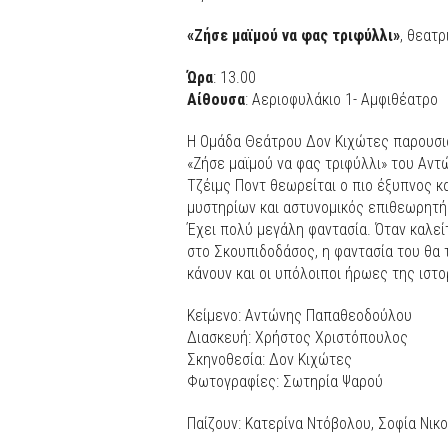
«Ζήσε μαϊμού να φας τριφύλλι»
, θεατ
Ώρα
: 13.00
Αίθουσα
: Αεριοφυλάκιο 1- Αμφιθέατρο
Η Ομάδα Θεάτρου Δον Κιχώτες παρουσιά
«Ζήσε μαϊμού να φας τριφύλλι» του Αν
Τζέιμς Ποντ θεωρείται ο πιο έξυπνος κα
μυστηρίων και αστυνομικός επιθεωρητή
Έχει πολύ μεγάλη φαντασία. Όταν καλεί
στο Σκουπιδοδάσος, η φαντασία του θα τ
κάνουν και οι υπόλοιποι ήρωες της ιστ
Κείμενο: Αντώνης Παπαθεοδούλου
Διασκευή: Χρήστος Χριστόπουλος
Σκηνοθεσία: Δον Κιχώτες
Φωτογραφίες: Σωτηρία Ψαρού
Παίζουν: Κατερίνα Ντόβολου, Σοφία Νι