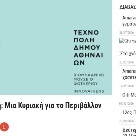
ΔΙΑΒΑΣ
Amaran
γεμάτ
28/07/2026
Στα χνά
25/06/2026
Amaran
χάσετ
11/06/2026
Oiti M
: Μια Κυριακή για το Περιβάλλον
01/06/2026
12ος 
20/05/2026
Δεύτερ