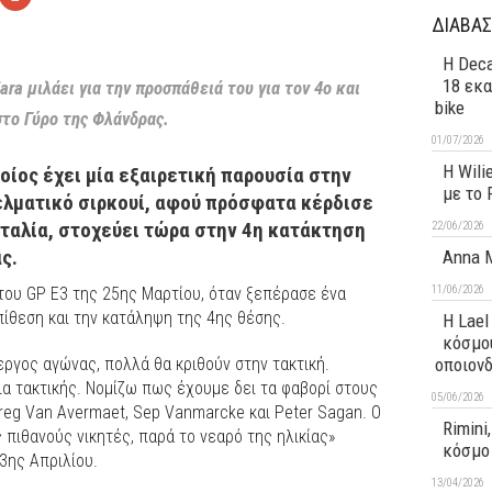
ΔΙΑΒΑΣ
Η Deca
18 εκα
ara μιλάει για την προσπάθειά του για τον 4ο και
bike
στο Γύρο της Φλάνδρας.
01/07/2026
H Wili
ποίος έχει μία εξαιρετική παρουσία στην
με το 
ελματικό σιρκουί, αφού πρόσφατα κέρδισε
Ιταλία, στοχεύει τώρα στην 4η κατάκτηση
22/06/2026
ς.
Anna M
11/06/2026
 του GP E3 της 25ης Μαρτίου, όταν ξεπέρασε ένα
ίθεση και την κατάληψη της 4ης θέσης.
Η Lael
κόσμου
εργος αγώνας, πολλά θα κριθούν στην τακτική.
οποιον
α τακτικής. Νομίζω πως έχουμε δει τα φαβορί στους
05/06/2026
reg Van Avermaet, Sep Vanmarcke και Peter Sagan. Ο
Rimini
ς πιθανούς νικητές, παρά το νεαρό της ηλικίας»
κόσμο 
3ης Απριλίου.
13/04/2026