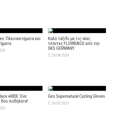
es: Πλεονεκτήματα και
Καλό ταξίδι με τις νέες
τήματα
τσάντες FLOWBAGS από την
SKS GERMANY
2024
23/08/2024
lace eRIDE: Ένα
Giro Supernatural Cycling Gloves
, δύο ποδήλατα!
24/02/2021
2022