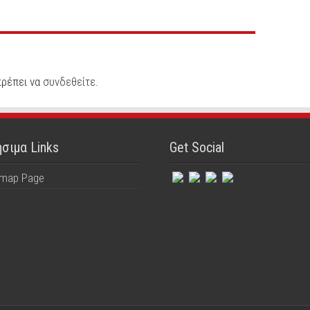
πρέπει να
συνδεθείτε
.
σιμα Links
Get Social
emap Page