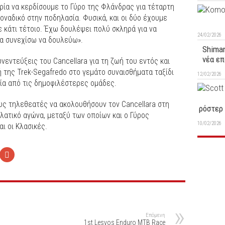
ιρία να κερδίσουμε το Γύρο της Φλάνδρας για τέταρτη
ναδικό στην ποδηλασία. Φυσικά, και οι δύο έχουμε
τε κάτι τέτοιο. Έχω δουλέψει πολύ σκληρά για να
24/02/2026
θα συνεχίσω να δουλεύω».
Shiman
νέα επ
νεντεύξεις του Cancellara για τη ζωή του εντός και
 της Trek-Segafredo στο γεμάτο συναισθήματα ταξίδι
12/02/2026
μία από τις δημοφιλέστερες ομάδες.
ους τηλεθεατές να ακολουθήσουν τον Cancellara στη
ρόστερ 
λατικό αγώνα, μεταξύ των οποίων και ο Γύρος
10/02/2026
αι οι Κλασικές.
Επόμενη
1st Lesvos Enduro MTB Race