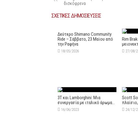
δισκόφρενα
ΣΧΕΤΙΚΕΣ ΔΗΜΟΣΙΕΥΣΕΙΣ
Δεύτερo Shimano Community
Ride – Σάββατο, 23 Μαϊου από
Rim Brak
την Ραφήνα
μειονεκ
18/05/2026
27/08/
3T και Lamborghini: Μια
Scott So
συνεργασία με ιταλικό άρωμα…
πλαίσιο
16/06/2023
24/12/