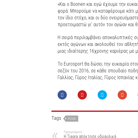
«Και ο Boonen και εγώ έχουμε την ευκα
φορά. Μπορούμε να καταφέρουμε κάτι μο
τον ίδιο στόχο, και οι δύο ονειρευόμασ
προετοιμαστώ γι’ αυτόν τον αγώαν και 
Η σειρά περιλαμβάνει αποκαλυπτικές συ
εκτός αγώνων και ακολουθεί τον αθλητή
μιας ιδιαίτερης 16χρονης καριέρας με 
Το Eurosport θα δώσει την ευκαιρία στ
σεζόν του 2016, σε κάθε σπουδαίο ποδη
Γαλλίας, Γύρος Ιταλίας, Γύρος Ισπανίας κ
Tags
ROAD
Προηγούμενη
H Tiagra απέκτησε υδραυλικά