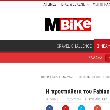
ΑΓΩΝΕΣ
BIKE WEEKEND
ΦΩΤΟΓΡΑΦ
GRAVEL CHALLENGE
ΝΕΑ
ΕΛΛΑΔΑ
Home
|
ΝΕΑ
|
ΚΟΣΜΟΣ
|
Η προσπάθεια του Fabian 
Η προσπάθεια του Fabian 
ΜΒIKE
01/04/2016
ΚΟΣΜΟΣ
,
ΝΕΑ