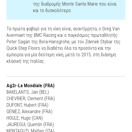
της διαδρομής Monte Sante Marie που είναι
και το δυσκολότερο.
Τα πρώτα φαβορί για τη νίκη είναι, αναντίρρητα, ο Greg Van
Avermaet της BMC Racing και ο παγκόσμιος πρωταθλητής
Peter Sagan της Bora-Hansgrohe, με τον Zdenek Stybar της
Quick-Step Floors να διαθέτει όλα τα προσόντα και την
εμπειρία για μία δεύτερη νίκη, μετά το 2015, στη διάσημη
κλασική της Ιταλίας.
Ag2r-La Mondiale (FRA)
BAKELANTS, Jan (BEL)
CHEVRIER, Clement (FRA)
DUPONT, Hubert (FRA)
GENIEZ, Alexandre (FRA)
HOULE, Hugo (CAN)
JAUREGUI, Quentin (FRA)
MONTAGUTI, Matteo (ITA)