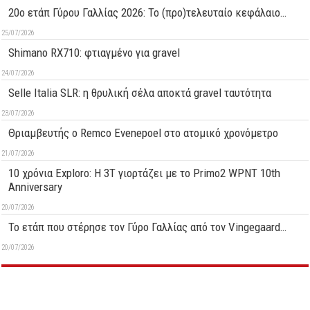
20ο ετάπ Γύρου Γαλλίας 2026: Το (προ)τελευταίο κεφάλαιο…
25/07/2026
Shimano RX710: φτιαγμένο για gravel
24/07/2026
Selle Italia SLR: η θρυλική σέλα αποκτά gravel ταυτότητα
23/07/2026
Θριαμβευτής ο Remco Evenepoel στο ατομικό χρονόμετρο
21/07/2026
10 χρόνια Exploro: Η 3T γιορτάζει με το Primo2 WPNT 10th
Anniversary
20/07/2026
Το ετάπ που στέρησε τον Γύρο Γαλλίας από τον Vingegaard…
20/07/2026