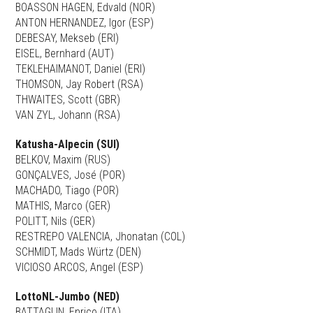
BOASSON HAGEN, Edvald (NOR)
ANTON HERNANDEZ, Igor (ESP)
DEBESAY, Mekseb (ERI)
EISEL, Bernhard (AUT)
TEKLEHAIMANOT, Daniel (ERI)
THOMSON, Jay Robert (RSA)
THWAITES, Scott (GBR)
VAN ZYL, Johann (RSA)
Katusha-Alpecin (SUI)
BELKOV, Maxim (RUS)
GONÇALVES, José (POR)
MACHADO, Tiago (POR)
MATHIS, Marco (GER)
POLITT, Nils (GER)
RESTREPO VALENCIA, Jhonatan (COL)
SCHMIDT, Mads Würtz (DEN)
VICIOSO ARCOS, Angel (ESP)
LottoNL-Jumbo (NED)
BATTAGLIN, Enrico (ITA)