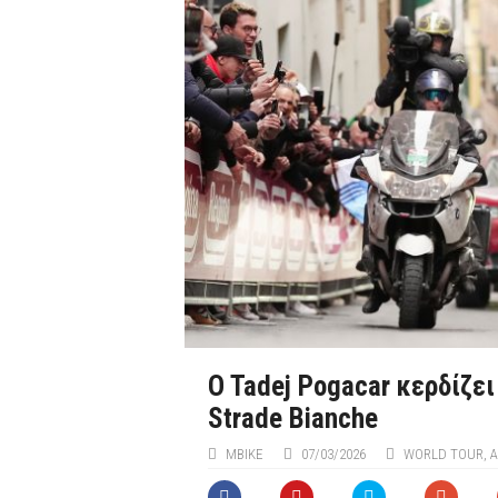
O Tadej Pogacar κερδίζει
Strade Bianche
ΜΒIKE
07/03/2026
WORLD TOUR
,
Α