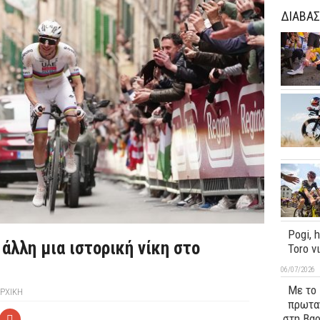
ΔΙΑΒΑΣ
Pogi, 
 άλλη μια ιστορική νίκη στο
Toro ν
06/07/2026
Με το 
ΡΧΙΚΉ
πρωταγ
στη Βα