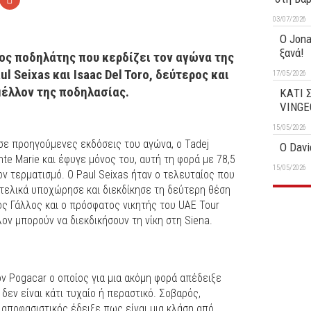
03/07/2026
O Jona
ξανά!
ος ποδηλάτης που κερδίζει τον αγώνα της
l Seixas και Isaac Del Toro, δεύτερος και
17/05/2026
 μέλλον της ποδηλασίας.
ΚΑΤΙ 
VINGE
15/05/2026
 σε προηγούμενες εκδόσεις του αγώνα, ο Tadej
O Davi
te Marie και έφυγε μόνος του, αυτή τη φορά με 78,5
15/05/2026
ον τερματισμό. Ο Paul Seixas ήταν ο τελευταίος που
τελικά υποχώρησε και διεκδίκησε τη δεύτερη θέση
νος Γάλλος και ο πρόσφατος νικητής του UAE Tour
ον μπορούν να διεκδικήσουν τη νίκη στη Siena.
ν Pogacar ο οποίος για μια ακόμη φορά απέδειξε
εν είναι κάτι τυχαίο ή περαστικό. Σοβαρός,
 αποφασιστικός έδειξε πως είναι μια κλάση από