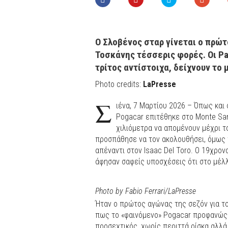
Ο Σλοβένος σταρ γίνεται ο πρώτ
Τοσκάνης τέσσερις φορές. Οι Pau
τρίτος αντίστοιχα, δείχνουν το
Photo credits:
LaPresse
Σ
ιένα, 7 Μαρτίου 2026 – Όπως και
Pogacar επιτέθηκε στο Monte San
χιλιόμετρα να απομένουν μέχρι τ
προσπάθησε να τον ακολουθήσει, όμως 
απέναντι στον Isaac Del Toro. Ο 19χρο
άφησαν σαφείς υποσχέσεις ότι στο μέλλ
Photo by Fabio Ferrari/LaPresse
Ήταν ο πρώτος αγώνας της σεζόν για το
πως το «φαινόμενο» Pogacar προφανώς δ
προσεχτικός, χωρίς περιττά ρίσκα αλλά