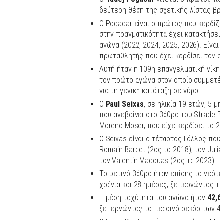
δεύτερη θέση της σχετικής λίστας βρ
Ο Pogacar είναι ο πρώτος που κερδίζ
στην πραγματικότητα έχει κατακτήσει
αγώνα (2022, 2024, 2025, 2026). Είνα
πρωταθλητής που έχει κερδίσει τον α
Αυτή ήταν η 109η επαγγελματική νίκη
τον πρώτο αγώνα στον οποίο συμμετέχ
για τη γενική κατάταξη σε γύρο.
Ο
Paul Seixas
, σε ηλικία 19 ετών, 5
που ανεβαίνει στο βάθρο του Strade
Moreno Moser, που είχε κερδίσει το 2
Ο Seixas είναι ο τέταρτος Γάλλος που
Romain Bardet (2ος το 2018), τον Juli
τον Valentin Madouas (2ος το 2023).
Το φετινό βάθρο ήταν επίσης το νεότ
χρόνια και 28 ημέρες, ξεπερνώντας τ
Η μέση ταχύτητα του αγώνα ήταν
42,
ξεπερνώντας το περσινό ρεκόρ των 4