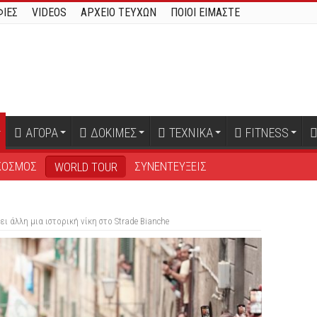
ΙΕΣ
VIDEOS
ΑΡΧΕΙΟ ΤΕΥΧΩΝ
ΠΟΙΟΙ ΕΙΜΑΣΤΕ
ΑΓΟΡΑ
ΔΟΚΙΜΕΣ
ΤΕΧΝΙΚΑ
FITNESS
ΚΟΣΜΟΣ
ΣΥΝΕΝΤΕΥΞΕΙΣ
WORLD TOUR
ει άλλη μια ιστορική νίκη στο Strade Bianche