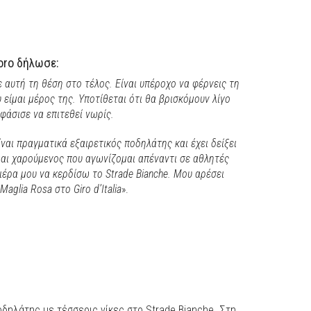
Toro δήλωσε:
 αυτή τη θέση στο τέλος. Είναι υπέροχο να φέρνεις τη
 είμαι μέρος της. Υποτίθεται ότι θα βρισκόμουν λίγο
φάσισε να επιτεθεί νωρίς.
ίναι πραγματικά εξαιρετικός ποδηλάτης και έχει δείξει
ίμαι χαρούμενος που αγωνίζομαι απέναντι σε αθλητές
ιέρα μου να κερδίσω το Strade Bianche. Μου αρέσει
aglia Rosa στο Giro d’Italia
».
δηλάτης με τέσσερις νίκες στο Strade Bianche. Στη