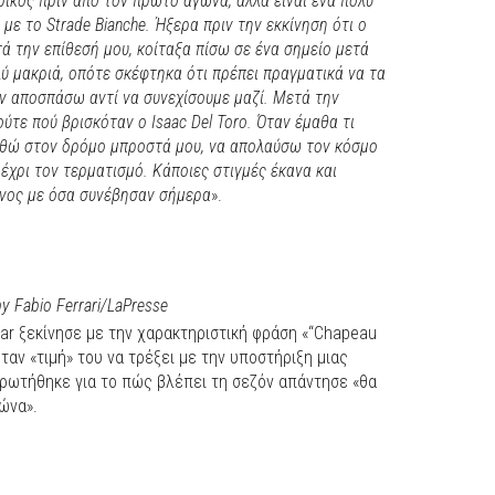
υρικός πριν από τον πρώτο αγώνα, αλλά είναι ένα πολύ
με το Strade Bianche. Ήξερα πριν την εκκίνηση ότι ο
ά την επίθεσή μου, κοίταξα πίσω σε ένα σημείο μετά
λύ μακριά, οπότε σκέφτηκα ότι πρέπει πραγματικά να τα
ν αποσπάσω αντί να συνεχίσουμε μαζί. Μετά την
ύτε πού βρισκόταν ο Isaac Del Toro. Όταν έμαθα τι
ωθώ στον δρόμο μπροστά μου, να απολαύσω τον κόσμο
έχρι τον τερματισμό. Κάποιες στιγμές έκανα και
ενος με όσα συνέβησαν σήμερα
».
y Fabio Ferrari/LaPresse
ar ξεκίνησε με την χαρακτηριστική φράση «“Chapeau
αν «τιμή» του να τρέξει με την υποστήριξη μιας
ν ρωτήθηκε για το πώς βλέπει τη σεζόν απάντησε «θα
ώνα».