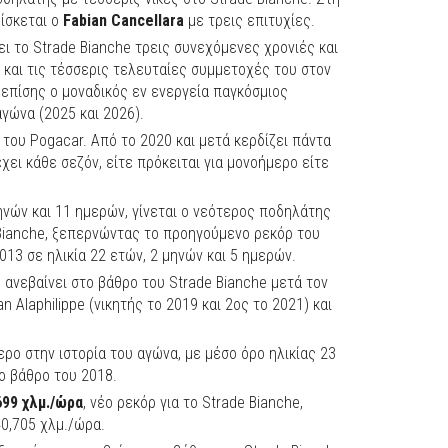
ίσκεται ο
Fabian Cancellara
με τρεις επιτυχίες.
ει το Strade Bianche τρεις συνεχόμενες χρονιές και
 και τις τέσσερις τελευταίες συμμετοχές του στον
ι επίσης ο μοναδικός εν ενεργεία παγκόσμιος
γώνα (2025 και 2026).
 του Pogacar. Από το 2020 και μετά κερδίζει πάντα
ει κάθε σεζόν, είτε πρόκειται για μονοήμερο είτε
 μηνών και 11 ημερών, γίνεται ο νεότερος ποδηλάτης
 Bianche, ξεπερνώντας το προηγούμενο ρεκόρ του
013 σε ηλικία 22 ετών, 2 μηνών και 5 ημερών.
 ανεβαίνει στο βάθρο του Strade Bianche μετά τον
an Alaphilippe (νικητής το 2019 και 2ος το 2021) και
ερο στην ιστορία του αγώνα, με μέσο όρο ηλικίας 23
ο βάθρο του 2018.
699 χλμ./ώρα
, νέο ρεκόρ για το Strade Bianche,
0,705 χλμ./ώρα.