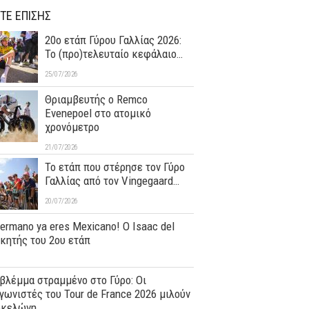
ΤΕ ΕΠΙΣΗΣ
20ο ετάπ Γύρου Γαλλίας 2026:
Το (προ)τελευταίο κεφάλαιο…
25/07/2026
Θριαμβευτής ο Remco
Evenepoel στο ατομικό
χρονόμετρο
21/07/2026
Το ετάπ που στέρησε τον Γύρο
Γαλλίας από τον Vingegaard…
20/07/2026
hermano ya eres Mexicano! Ο Ιsaac del
ικητής του 2ου ετάπ
βλέμμα στραμμένο στο Γύρο: Οι
ωνιστές του Tour de France 2026 μιλούν
ρκελώνη