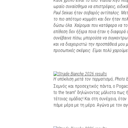
Κάθε χρόνο είναι το ίδιο: νιώθω λίγο νε
ωραίο συναίσθημα να επιστρέφεις, ειδικά 
Paul Seixas ήταν σοβαρός αντίπαλος. Μετ
το πιο απότομο κομμάτι και δεν ήταν πο
δώσω όλα. Χαίρομαι που κατάφερα να το
επίθεση δεν ήξερα ποια ήταν η διαφορά ο
συνέβαινε πίσω, μπορούσα να συγκεντρ
και να διαχειριστώ την προσπάθειά μου μ
προσωπικές σκέψεις. Είμαι πολύ χαρούμ
Η υπόκλιση μετά τον τερματισμό, Photo b
Σεμνός και προσεχτικός πάντα, ο Pogac
to the team” δηλώνοντας μάλιστα πως ήτ
τέτοιας ομάδας! Και στη συνέχεια, ότα
πάμε μέρα με τη μέρα. Αγώνα με τον αγ