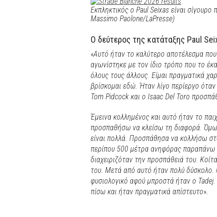
Εκπληκτικός ο Paul Seixas είναι σίγουρο
Massimo Paolone/LaPresse)
Ο δεύτερος της κατάταξης Paul Sei
«
Αυτό ήταν το καλύτερο αποτέλεσμα που
αγωνίστηκε με τον ίδιο τρόπο που το έκ
όλους τους άλλους. Είμαι πραγματικά χαρ
βρίσκομαι εδώ. Ήταν λίγο περίεργο ότα
Tom Pidcock και ο Isaac Del Toro προσπά
Έμεινα κολλημένος και αυτό ήταν το παιχ
προσπαθήσω να κλείσω τη διαφορά. Όμως
είναι πολλά. Προσπάθησα να κολλήσω στ
περίπου 500 μέτρα ανηφόρας παραπάνω α
διαχειριζόταν την προσπάθειά του. Κοίτ
του. Μετά από αυτό ήταν πολύ δύσκολο. Ο
φυσιολογικό αφού μπροστά ήταν ο Tadej.
πίσω και ήταν πραγματικά απίστευτο
».