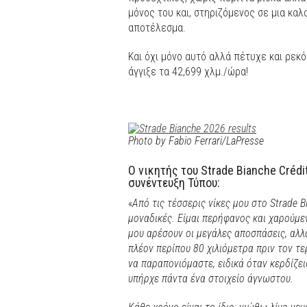
μόνος του και, στηριζόμενος σε μια κα
αποτέλεσμα.
Και όχι μόνο αυτό αλλά πέτυχε και ρε
άγγιξε τα 42,699 χλμ./ώρα!
Photo by Fabio Ferrari/LaPresse
Ο νικητής του Strade Bianche Crédi
συνέντευξη Τύπου:
«
Από τις τέσσερις νίκες μου στο Strade B
μοναδικές. Είμαι περήφανος και χαρούμεν
μου αρέσουν οι μεγάλες αποσπάσεις, αλλά
πλέον περίπου 80 χιλιόμετρα πριν τον τ
να παραπονιόμαστε, ειδικά όταν κερδίζε
υπήρχε πάντα ένα στοιχείο άγνωστου.