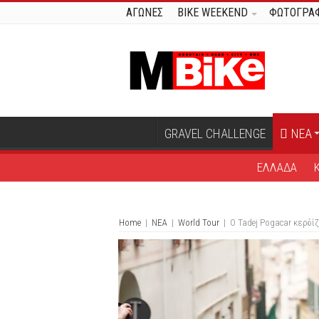
ΑΓΩΝΕΣ
BIKE WEEKEND
ΦΩΤΟΓΡΑΦ
GRAVEL CHALLENGE
ΝΕΑ
ΕΛΛΑΔΑ
Home
|
ΝΕΑ
|
World Tour
|
O Tadej Pogacar κερδίζ