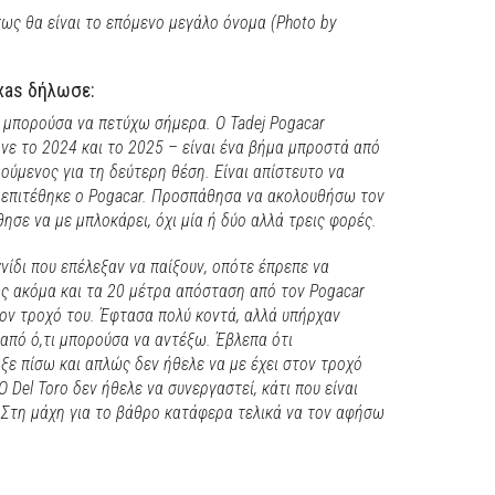
 πως θα είναι το επόμενο μεγάλο όνομα (Photo by
xas δήλωσε:
 μπορούσα να πετύχω σήμερα. Ο Tadej Pogacar
ανε το 2024 και το 2025 – είναι ένα βήμα μπροστά από
ούμενος για τη δεύτερη θέση. Είναι απίστευτο να
ν επιτέθηκε ο Pogacar. Προσπάθησα να ακολουθήσω τον
θησε να με μπλοκάρει, όχι μία ή δύο αλλά τρεις φορές.
νίδι που επέλεξαν να παίξουν, οπότε έπρεπε να
 ακόμα και τα 20 μέτρα απόσταση από τον Pogacar
ον τροχό του. Έφτασα πολύ κοντά, αλλά υπήρχαν
πό ό,τι μπορούσα να αντέξω. Έβλεπα ότι
αξε πίσω και απλώς δεν ήθελε να με έχει στον τροχό
 Del Toro δεν ήθελε να συνεργαστεί, κάτι που είναι
 Στη μάχη για το βάθρο κατάφερα τελικά να τον αφήσω