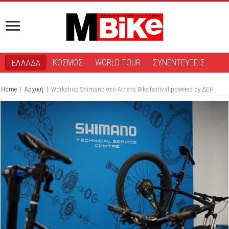
ΚΟΣΜΟΣ
WORLD TOUR
ΣΥΝΕΝΤΕΥΞΕΙΣ
ΕΛΛΑΔΑ
Home
|
Αρχική
|
Workshop Shimano στο Αthens Bike festival powered by ΔΕΗ