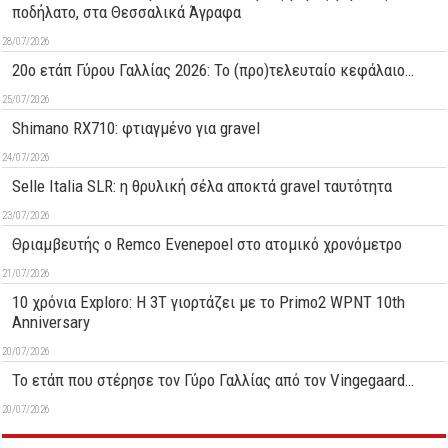
ποδήλατο, στα Θεσσαλικά Άγραφα
28/07/2026
20ο ετάπ Γύρου Γαλλίας 2026: Το (προ)τελευταίο κεφάλαιο…
25/07/2026
Shimano RX710: φτιαγμένο για gravel
24/07/2026
Selle Italia SLR: η θρυλική σέλα αποκτά gravel ταυτότητα
23/07/2026
Θριαμβευτής ο Remco Evenepoel στο ατομικό χρονόμετρο
21/07/2026
10 χρόνια Exploro: Η 3T γιορτάζει με το Primo2 WPNT 10th
Anniversary
20/07/2026
Το ετάπ που στέρησε τον Γύρο Γαλλίας από τον Vingegaard…
20/07/2026