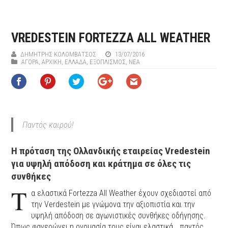
VREDESTEIN FORTEZZA ALL WEATHER
ΔΗΜΉΤΡΗΣ ΚΟΛΟΜΒΆΤΣΟΣ
13/07/2016
ΑΓΟΡΑ
,
ΑΡΧΙΚΉ
,
ΕΛΛΑΔΑ
,
ΕΞΟΠΛΙΣΜΌΣ
,
ΝΕΑ
Παντός καιρού!
Η πρόταση της Ολλανδικής εταιρείας Vredestein
για υψηλή απόδοση και κράτημα σε όλες τις
συνθήκες
Τ
α ελαστικά Fortezza All Weather έχουν σχεδιαστεί από
την Verdestein με γνώμονα την αξιοπιστία και την
υψηλή απόδοση σε αγωνιστικές συνθήκες οδήγησης.
Όπως φανερώνει η ονομασία τους είναι ελαστικά… παντός