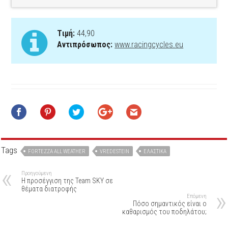
Tιμή:
44,90
Aντιπρόσωπος:
www.racingcycles.eu
Tags
FORTEZZA ALL WEATHER
VREDESTEIN
ΕΛΑΣΤΙΚΆ
Προηγούμενη
Η προσέγγιση της Team SKY σε
θέματα διατροφής
Επόμενη
Πόσο σημαντικός είναι ο
καθαρισμός του ποδηλάτου;