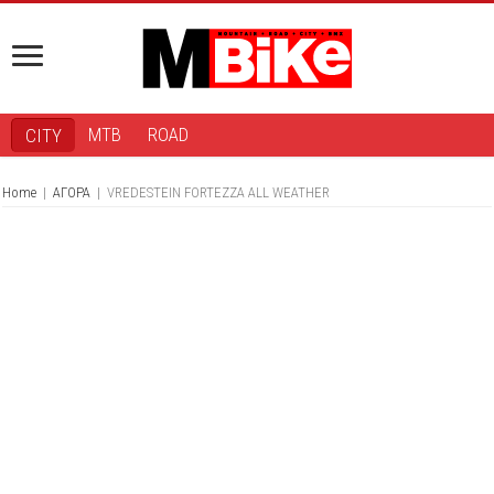
MTB
ROAD
CITY
Home
|
ΑΓΟΡΑ
|
VREDESTEIN FORTEZZA ALL WEATHER