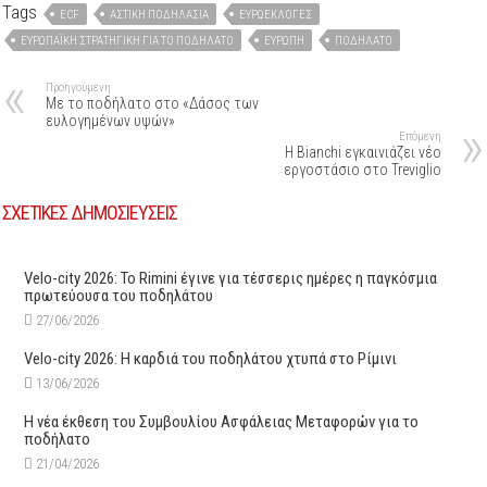
Tags
ECF
ΑΣΤΙΚΉ ΠΟΔΗΛΑΣΊΑ
ΕΥΡΩΕΚΛΟΓΈΣ
ΕΥΡΩΠΑΪΚΉ ΣΤΡΑΤΗΓΙΚΉ ΓΙΑ ΤΟ ΠΟΔΉΛΑΤΟ
ΕΥΡΏΠΗ
ΠΟΔΉΛΑΤΟ
Προηγούμενη
Με το ποδήλατο στο «Δάσος των
ευλογημένων υψών»
Επόμενη
H Bianchi εγκαινιάζει νέο
εργοστάσιο στο Treviglio
ΣΧΕΤΙΚΕΣ ΔΗΜΟΣΙΕΥΣΕΙΣ
Velo-city 2026: Το Rimini έγινε για τέσσερις ημέρες η παγκόσμια
πρωτεύουσα του ποδηλάτου
27/06/2026
Velo-city 2026: Η καρδιά του ποδηλάτου χτυπά στο Ρίμινι
13/06/2026
Η νέα έκθεση του Συμβουλίου Ασφάλειας Μεταφορών για το
ποδήλατο
21/04/2026