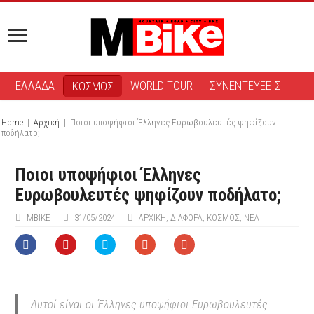
ΕΛΛΑΔΑ
WORLD TOUR
ΣΥΝΕΝΤΕΥΞΕΙΣ
ΚΟΣΜΟΣ
Home
|
Αρχική
|
Ποιοι υποψήφιοι Έλληνες Ευρωβουλευτές ψηφίζουν
ποδήλατο;
Ποιοι υποψήφιοι Έλληνες
Ευρωβουλευτές ψηφίζουν ποδήλατο;
ΜΒIKE
31/05/2024
ΑΡΧΙΚΉ
,
ΔΙΆΦΟΡΑ
,
ΚΟΣΜΟΣ
,
ΝΕΑ
Aυτοί είναι οι Έλληνες υποψήφιοι Ευρωβουλευτές