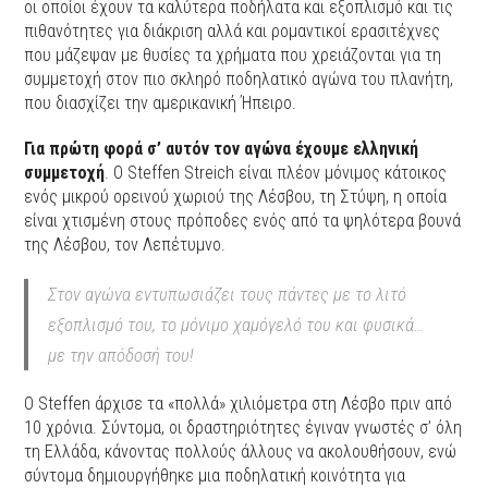
οι οποίοι έχουν τα καλύτερα ποδήλατα και εξοπλισμό και τις
πιθανότητες για διάκριση αλλά και ρομαντικοί ερασιτέχνες
που μάζεψαν με θυσίες τα χρήματα που χρειάζονται για τη
συμμετοχή στον πιο σκληρό ποδηλατικό αγώνα του πλανήτη,
που διασχίζει την αμερικανική Ήπειρο.
Για πρώτη φορά σ’ αυτόν τον αγώνα έχουμε ελληνική
συμμετοχή
. Ο Steffen Streich είναι πλέον μόνιμος κάτοικος
ενός μικρού ορεινού χωριού της Λέσβου, τη Στύψη, η οποία
είναι χτισμένη στους πρόποδες ενός από τα ψηλότερα βουνά
της Λέσβου, τον Λεπέτυμνο.
Στον αγώνα εντυπωσιάζει τους πάντες με το λιτό
εξοπλισμό του, το μόνιμο χαμόγελό του και φυσικά…
με την απόδοσή του!
O Steffen άρχισε τα «πολλά» χιλιόμετρα στη Λέσβο πριν από
10 χρόνια. Σύντομα, οι δραστηριότητες έγιναν γνωστές σ’ όλη
τη Ελλάδα, κάνοντας πολλούς άλλους να ακολουθήσουν, ενώ
σύντομα δημιουργήθηκε μια ποδηλατική κοινότητα για