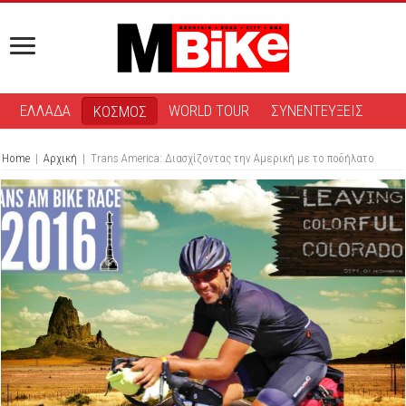
ΕΛΛΑΔΑ
WORLD TOUR
ΣΥΝΕΝΤΕΥΞΕΙΣ
ΚΟΣΜΟΣ
Home
|
Αρχική
|
Trans America: Διασχίζοντας την Αμερική με το ποδήλατο