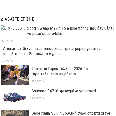
ΔΙΑΒΑΣΤΕ ΕΠΙΣΗΣ
Scott Sweep MY27: Το e-bike πόλης που δεν θέλει
να μοιάζει με e-bike
31/07/2026
Amarantos Gravel Experience 2026: τρεις μέρες γεμάτες
ποδήλατο, στα Θεσσαλικά Άγραφα
28/07/2026
20ο ετάπ Γύρου Γαλλίας 2026: Το
(προ)τελευταίο κεφάλαιο…
25/07/2026
Shimano RX710: φτιαγμένο για gravel
24/07/2026
Selle Italia SLR: η θρυλική σέλα αποκτά gravel