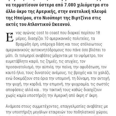
να τερματίσουν ύστερα από 7.080 χιλιόμετρα στο
άλλο άκρο της Αμερικής, στην ανατολική πλευρά
της Ηπείρου, στο Νιούπορτ της Βιρτζίνια στις
ακτές του Ατλαντικού Ωκεανού.
Έ
νας αγώνας cost to coast που διαρκεί περίπου 18
μέρες, διασχίζει 10 αμερικανικές πολιτείες, τα
Βραχώδη όρη, υπέροχα δάση και τους ατέλειωτους
αμερικανικούς αυτοκινητόδρομους που πάνε όσο βλέπει το
μάτι. Οι τολμηροί αναβάτες μάχονται με το υψόμετρο, τον
ευμετάβλητο καιρό, τις ζημιές, τις ατυχίες, τον
προσανατολισμό, την αϋπνία, την πείνα, την αφυδάτωση, τον
καυτό ήλιο, τους δυνατούς ανέμους, τις βροχές και το χαλάζι,
ενώ δοκιμάζουν στα όρια την υπομονή, τη δύναμη, την αντοχή,
την ψυχή, την καρδιά, την επιμονή, την ψυχραιμία, τις σωστές
αποφάσεις αλλά και… την τακτική τους καθώς διασχίζουν
χωρίς καμία υποστήριξη την Αμερική από άκρη σ’ άκρη.
Ανάμεσα στους συμμετέχοντες, επαγγελματίες αναβάτες με
την υποστήριξη μεγάλων εταιρειών του ποδηλατικού χώρου,