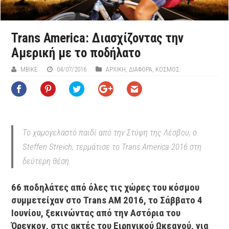
Trans America: Διασχίζοντας την
Αμερική με το ποδήλατο
MBIKE
04/07/2016
ΑΡΧΙΚΉ
,
ΔΙΆΦΟΡΑ
,
ΚΟΣΜΟΣ
Το χαμογελαστό παιδί από την Στύψη της Λέσβου, ο
Steffen Streich, τερμάτισε το Trans America 2016 στη
δεύτερη θέση.
66 ποδηλάτες από όλες τις χώρες του κόσμου
συμμετείχαν στο Trans AM 2016, το Σάββατο 4
Ιουνίου, ξεκινώντας από την Αστόρια του
Όρεγκον, στις ακτές του Ειρηνικού Ωκεανού, για