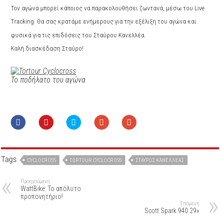
Τον αγώνα μπορεί κάποιος να παρακολουθήσει ζωντανά, μέσω του Live
Tracking. Θα σας κρατάμε ενήμερους για την εξέλιξη του αγώνα και
φυσικά για τις επιδόσεις του Σταύρου Κανελλέα.
Kαλή διασκέδαση Σταύρο!
Το ποδήλατο του αγώνα
Tags
CYCLOCROSS
TORTOUR CYCLOCROSS
ΣΤΑΎΡΟΣ ΚΑΝΕΛΛΈΑΣ
Προηγούμενη
WattBike: Το απόλυτο
προπονητήριο!
Επόμενη
Scott Spark 940 29»