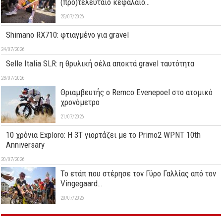
(προ)τελευταίο κεφάλαιο…
25/07/2026
Shimano RX710: φτιαγμένο για gravel
24/07/2026
Selle Italia SLR: η θρυλική σέλα αποκτά gravel ταυτότητα
23/07/2026
Θριαμβευτής ο Remco Evenepoel στο ατομικό
χρονόμετρο
21/07/2026
10 χρόνια Exploro: Η 3T γιορτάζει με το Primo2 WPNT 10th
Anniversary
20/07/2026
Το ετάπ που στέρησε τον Γύρο Γαλλίας από τον
Vingegaard…
20/07/2026