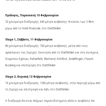
Πρόλογος, Παρασκευή 10 Φεβρουαρίου
23 χιλιόμετρα διαδρομής, 640 μέτρα ανάβασης, 8 κύκλοι των 2.9
km,
γύρω από το
Hotel Riverside, στο
Glattfelden.
Stage 1, Σάββατο, 11 Φεβρουαρίου
80
χιλιόμετρα διαδρομής, 700 μέτρα ανάβασης, μέσα από τους
αμπελώνες της Ζυρίχης. Εκκίνηση από το Glattfelden και στη συνέχεια,
διαμέσου
Eglisau, Rafzerfeld, Weinland, Kohlfirst, Andelfingen, Flaach,
Bucberg και επιστροφή στο
Glattfelden.
Stage 2, Κυριακή 12 Φεβρουαρίου
74 χιλιόμετρα διαδρομής, 1260 μέτρα ανάβασης, στην περιοχή γύρω από
τη Ζυρίχη και επιστροφή και πάλι στο
Glattfelden.
Η διαδρομή θα είναι πλήρως σηματοδοτημένη αλλά οι αναβάτες θα