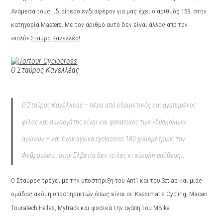
Ανάμεσά τους, ιδιαίτερο ενδιαφέρον για μας έχει ο αριθμός 159, στην
κατηγορία
Masters. Με τον αριθμό αυτό δεν είναι άλλος από τον
«πολύ»
Σταύρο Κανελλέα
!
O Σταύρος Κανελλέας
Ο Σταύρος Κανελλέας – πέρα από εξαιρετικός και αγαπημένος
φίλος και συνεργάτης είναι και φανατικός των «δύσκολων»
αγώνων – και έναν αγώνα
cyclocross 180 χιλιομέτρων, τον
Φεβρουάριο, στην Ελβετία δεν το λες κι εύκολη υπόθεση…
Ο Σταύρος τρέχει με την υποστήριξη του
Ant1 και του
Setlab και μιας
ομάδας ακόμη υποστηρικτών όπως είναι οι: Κ
assimatis Cycling, Macan
Touratech Hellas, Mytrack και φυσικά την αγάπη του MBike!