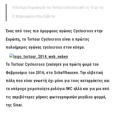
H δεύτερη διοργάνωση του
Tortour Cyclocross από τις 10 ως τις
12 Φεβρουαρίου στην Ελβετία
Ένας από τους πιο όμορφους αγώνες
Cyclocross στην
Ευρώπη, το
Tortour Cyclocross είναι ο πρώτος
πολυήμερος αγώνας
cyclocross στον κόσμο.
Το
Tortour Cyclocross ξεκίνησε για πρώτη φορά τον
Φεβρουάριο του 2016, στο
Schaffhausen. Την ελβετική
πόλη που είναι γνωστή όχι μόνο για τους καταρράκτες και
τα υπέροχα χειροποίητα ρολόγια
IWC αλλά και για μια από
τις ακριβότερες μάρκες φωτογραφικών μεγάλου φορμά,
της Sinar.