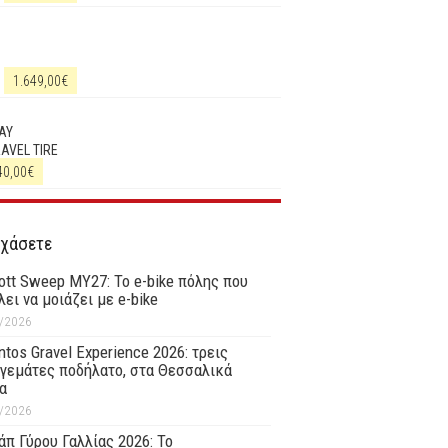
1.649,00
€
AY
RAVEL TIRE
40,00
€
 χάσετε
ott Sweep MY27: Το e-bike πόλης που
λει να μοιάζει με e-bike
/2026
tos Gravel Experience 2026: τρεις
γεμάτες ποδήλατο, στα Θεσσαλικά
α
/2026
άπ Γύρου Γαλλίας 2026: Το