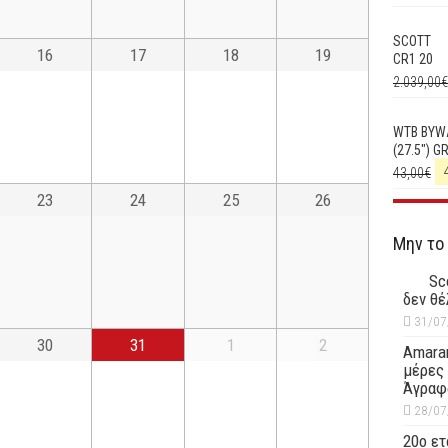
SCOTT
16
17
18
19
CR1 20
2.039,00
€
WTB BYW
(27.5") G
43,00
€
23
24
25
26
Μην το
Sc
δεν θέ
31/07
30
31
1
2
Amaran
μέρες 
Άγραφ
28/07
20ο ετ