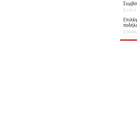
Συμβο
19/11
Επιλέγ
ποδήλ
30/04