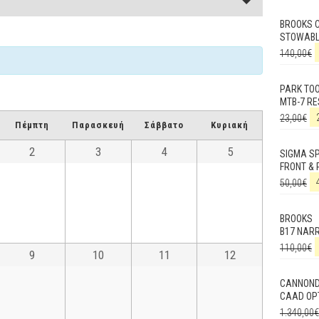
BROOKS 
STOWABL
140,00
€
PARK TO
MTB-7 RE
23,00
€
Πέμπτη
Παρασκευή
Σάββατο
Κυριακή
2
3
4
5
SIGMA SP
FRONT & 
50,00
€
BROOKS
B17 NAR
110,00
€
9
10
11
12
CANNON
CAAD OPT
1.340,00
€