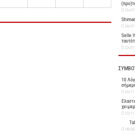
(προ)τ
25/07
Shiman
24/07
Selle 
ταυτό
23/07
ΣΥΜΒΟ
10 Λόγ
σήμερ
20/11
Ελαστι
χειμερ
22/11
Τα
18/03