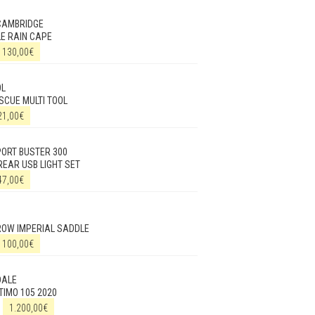
CAMBRIDGE
E RAIN CAPE
130,00
€
OL
SCUE MULTI TOOL
21,00
€
ORT BUSTER 300
REAR USB LIGHT SET
47,00
€
ROW IMPERIAL SADDLE
100,00
€
DALE
IMO 105 2020
1.200,00
€