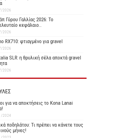
α
7/2026
άπ Γύρου Γαλλίας 2026: Το
ελευταίο κεφάλαιο…
7/2026
o RX710: φτιαγμένο για gravel
7/2026
Italia SLR: η θρυλική σέλα αποκτά gravel
τητα
7/2026
ΥΛΕΣ
οι για να αποκτήσεις το Kona Lanai
α!
1/2024
κά ποδηλάτου: Τι πρέπει να κάνετε τους
ινούς μήνες!
1/2023