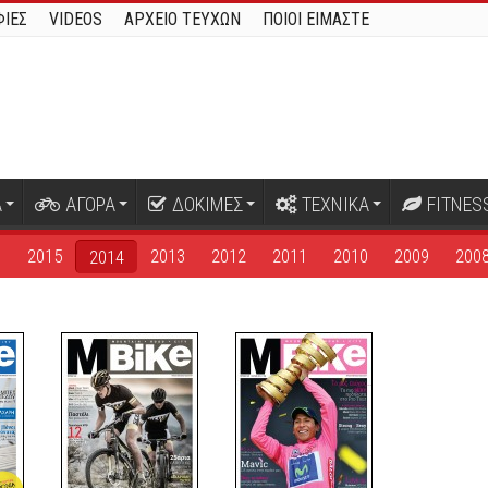
ΙΕΣ
VIDEOS
ΑΡΧΕΙΟ ΤΕΥΧΩΝ
ΠΟΙΟΙ ΕΙΜΑΣΤΕ
Α
ΑΓΟΡΑ
ΔΟΚΙΜΕΣ
ΤΕΧΝΙΚΑ
FITNES
6
2015
2013
2012
2011
2010
2009
200
2014