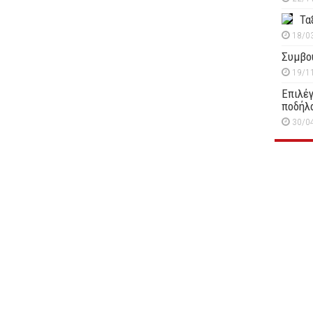
Τα
18/0
Συμβο
19/1
Επιλέγ
ποδήλ
30/0