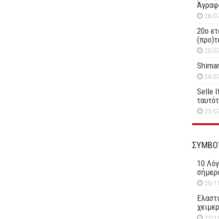
Άγραφ
28/0
20ο ετ
(προ)τ
25/0
Shiman
24/0
Selle 
ταυτό
23/0
ΣΥΜΒΟ
10 Λόγ
σήμερ
20/1
Ελαστι
χειμερ
22/1