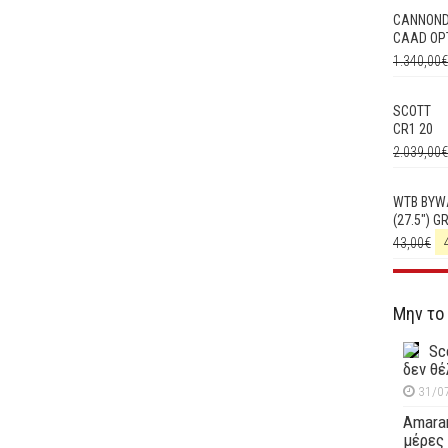
CANNON
CAAD OPT
1.340,00
€
SCOTT
CR1 20
2.039,00
€
WTB BYW
(27.5") G
43,00
€
Μην το
Sc
δεν θέ
31/0
Amaran
μέρες 