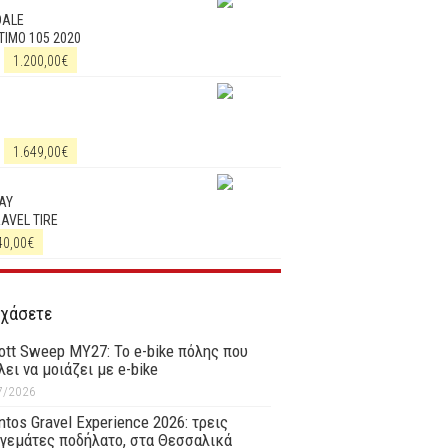
DALE
IMO 105 2020
1.200,00
€
1.649,00
€
AY
RAVEL TIRE
40,00
€
 χάσετε
ott Sweep MY27: Το e-bike πόλης που
λει να μοιάζει με e-bike
7/2026
tos Gravel Experience 2026: τρεις
γεμάτες ποδήλατο, στα Θεσσαλικά