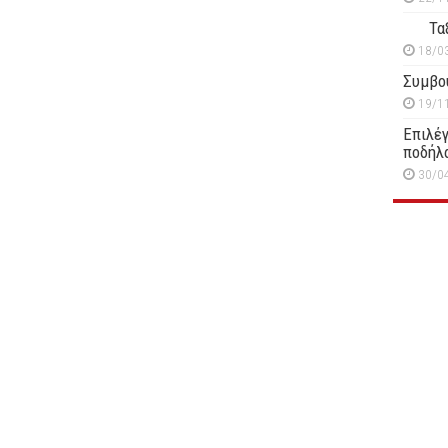
Τα
18/0
Συμβο
19/1
Επιλέγ
ποδήλ
30/0