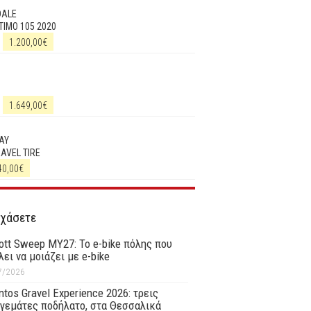
DALE
IMO 105 2020
1.200,00
€
1.649,00
€
AY
RAVEL TIRE
40,00
€
 χάσετε
ott Sweep MY27: Το e-bike πόλης που
λει να μοιάζει με e-bike
7/2026
tos Gravel Experience 2026: τρεις
γεμάτες ποδήλατο, στα Θεσσαλικά