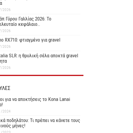
α
7/2026
άπ Γύρου Γαλλίας 2026: Το
ελευταίο κεφάλαιο…
7/2026
o RX710: φτιαγμένο για gravel
7/2026
Italia SLR: η θρυλική σέλα αποκτά gravel
τητα
7/2026
ΥΛΕΣ
οι για να αποκτήσεις το Kona Lanai
α!
1/2024
κά ποδηλάτου: Τι πρέπει να κάνετε τους
ινούς μήνες!
1/2023