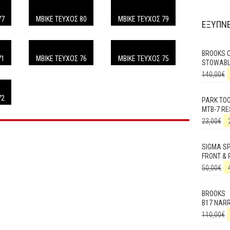
77
MBIKE ΤΕΥΧΟΣ 80
MBIKE ΤΕΥΧΟΣ 79
ΕΞΥΠΝΕ
BROOKS 
71
MBIKE TEΥΧΟΣ 76
MBIKE TEΥΧΟΣ 75
STOWABL
140,00
€
72
PARK TO
MTB-7 RE
23,00
€
SIGMA SP
FRONT & 
50,00
€
BROOKS
B17 NAR
110,00
€