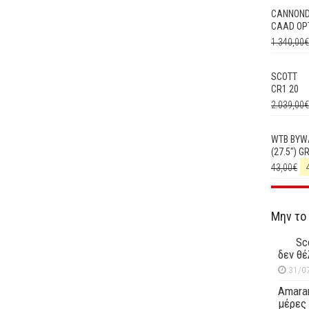
CANNON
CAAD OPT
1.340,00
€
SCOTT
CR1 20
2.039,00
€
WTB BYW
(27.5") G
43,00
€
Μην το
Sc
δεν θέ
31/0
Amaran
μέρες 