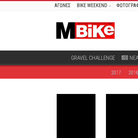
ΑΓΩΝΕΣ
BIKE WEEKEND
ΦΩΤΟΓΡΑΦ
GRAVEL CHALLENGE
ΝΕ
2017
201