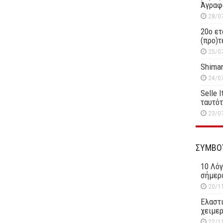
Άγραφ
28/0
20ο ετ
(προ)τ
25/0
Shiman
24/0
Selle 
ταυτό
23/0
ΣΥΜΒΟ
10 Λόγ
σήμερ
20/1
Ελαστι
χειμερ
22/1