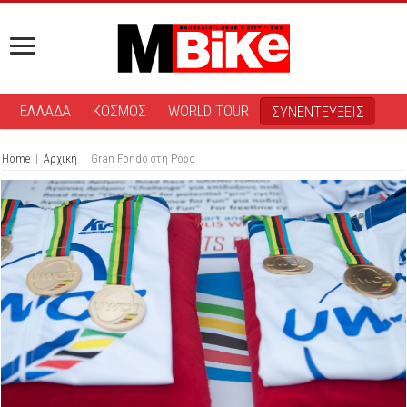
ΕΛΛΑΔΑ
ΚΟΣΜΟΣ
WORLD TOUR
ΣΥΝΕΝΤΕΥΞΕΙΣ
Home
|
Αρχική
|
Gran Fondo στη Ρόδο