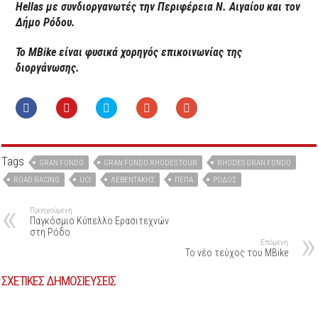
Hellas με συνδιοργανωτές την Περιφέρεια Ν. Αιγαίου και τον
Δήμο Ρόδου.
Το MBike είναι φυσικά χορηγός επικοινωνίας της
διοργάνωσης.
Tags
GRAN FONDO
GRAN FONDO RHODES TOUR
RHODES GRAN FONDO
ROAD RACING
UCI
ΛΕΒΕΝΤΆΚΗΣ
ΠΕΠΑ
ΡΌΔΟΣ
Προηγούμενη
Παγκόσμιο Κύπελλο Ερασιτεχνών
στη Ρόδο
Επόμενη
To νέο τεύχος του MBike
ΣΧΕΤΙΚΕΣ ΔΗΜΟΣΙΕΥΣΕΙΣ