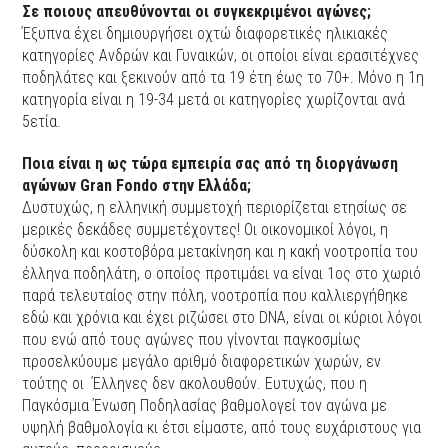
Σε ποιους απευθύνονται οι συγκεκριμένοι αγώνες;
Έξυπνα έχει δημιουργήσει οχτώ διαφορετικές ηλικιακές
κατηγορίες Ανδρών και Γυναικών, οι οποίοι είναι ερασιτέχνες
ποδηλάτες και ξεκινούν από τα 19 έτη έως το 70+. Μόνο η 1η
κατηγορία είναι η 19-34 μετά οι κατηγορίες χωρίζονται ανά
5ετία.
Ποια είναι η ως τώρα εμπειρία σας από τη διοργάνωση
αγώνων Gran Fondo στην Ελλάδα;
Δυστυχώς, η ελληνική συμμετοχή περιορίζεται ετησίως σε
μερικές δεκάδες συμμετέχοντες! Οι οικονομικοί λόγοι, η
δύσκολη και κοστοβόρα μετακίνηση και η κακή νοοτροπία του
έλληνα ποδηλάτη, ο οποίος προτιμάει να είναι 1ος στο χωριό
παρά τελευταίος στην πόλη, νοοτροπία που καλλιεργήθηκε
εδώ και χρόνια και έχει ριζώσει στο DNA, είναι οι κύριοι λόγοι
που ενώ από τους αγώνες που γίνονται παγκοσμίως
προσελκύουμε μεγάλο αριθμό διαφορετικών χωρών, εν
τούτης οι Έλληνες δεν ακολουθούν. Ευτυχώς, που η
Παγκόσμια Ένωση Ποδηλασίας βαθμολογεί τον αγώνα με
υψηλή βαθμολογία κι έτσι είμαστε, από τους ευχάριστους για