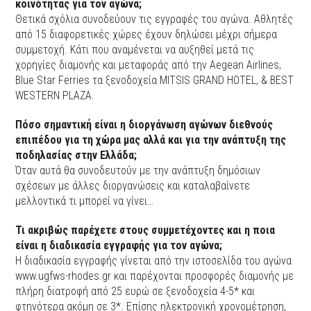
κοινότητας για τον αγώνα;
Θετικά σχόλια συνοδεύουν τις εγγραφές του αγώνα. Αθλητές
από 15 διαφορετικές χώρες έχουν δηλώσει μέχρι σήμερα
συμμετοχή. Κάτι που αναμένεται να αυξηθεί μετά τις
χορηγίες διαμονής και μεταφοράς από την Aegean Airlines,
Βlue Star Ferries τα ξενοδοχεία MITSIS GRAND HOTEL, & BEST
WESTERN PLAZA.
Πόσο σημαντική είναι η διοργάνωση αγώνων διεθνούς
επιπέδου για τη χώρα μας αλλά και για την ανάπτυξη της
ποδηλασίας στην Ελλάδα;
Όταν αυτά θα συνοδευτούν με την ανάπτυξη δημόσιων
σχέσεων με άλλες διοργανώσεις και καταλαβαίνετε
μελλοντικά τι μπορεί να γίνει…
Τι ακριβώς παρέχετε στους συμμετέχοντες και η ποια
είναι η διαδικασία εγγραφής για τον αγώνα;
Η διαδικασία εγγραφής γίνεται από την ιστοσελίδα του αγώνα
www.ugfws-rhodes.gr και παρέχονται προσφορές διαμονής με
πλήρη διατροφή από 25 ευρώ σε ξενοδοχεία 4-5* και
φτηνότερα ακόμη σε 3*. Επίσης ηλεκτρονική χρονομέτρηση,