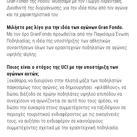
Gran Fondo της Ρόδου. Mιλήσαμε με τον Γιώργο Λεβεντάκη,
Διευθυντή της διοργάνωσης, για την ιδέα πίσω από τον αγώνα
και τα χαρακτηριστικά του.
Μιλήστε μας λίγο για την ιδέα των αγώνων Gran Fondo.
Με τον όρο GranFondo προωθείται από την Παγκόσμια Ένωση
Ποδηλασίας, η ιδέα της υποστήριξης των αθλητικών
συναντήσεων όλων των ερασιτεχνών ποδηλατών σε αγώνες
υψηλής αίγλης.
Ποιος είναι ο στόχος της UCI με την υποστήριξη των
αγώνων αυτών;
Ξεκάθαρα, να διευρύνει στην πλατιά μάζα των ποδηλατών
παγκοσμίως τους αγώνες, να δημιουργήσει «φιλάθλους», να
δώσει διέξοδο σε πρώην ποδηλάτες υψηλού επιπέδου να
συνεχίσουν να αγωνίζονται σε αυτό που τους αρέσει, να
δώσει την ευκαιρία στους συμμετέχοντες να ταξιδέψουν σε
περιοχές τουριστικού ενδιαφέροντος με τις οικογένειές
τους, να αυξήσει το ενδιαφέρον σε καινούργιους
συμμετέχοντες σχετικά με την ερασιτεχνική ποδηλασία.