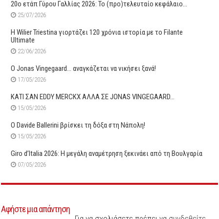
20ο ετάπ Γύρου Γαλλίας 2026: Το (προ)τελευταίο κεφάλαιο…
25/07/2026
H Wilier Triestina γιορτάζει 120 χρόνια ιστορία με το Filante
Ultimate
22/06/2026
O Jonas Vingegaard… αναγκάζεται να νικήσει ξανά!
17/05/2026
ΚΑΤΙ ΣΑΝ EDDY MERCKX ΑΛΛΑ ΣΕ JONAS VINGEGAARD…
15/05/2026
O Davide Ballerini βρίσκει τη δόξα στη Νάπολη!
15/05/2026
Giro d’Italia 2026: Η μεγάλη αναμέτρηση ξεκινάει από τη Βουλγαρία
07/05/2026
Αφήστε μια απάντηση
Για να σχολιάσετε πρέπει να
συνδεθείτε
.