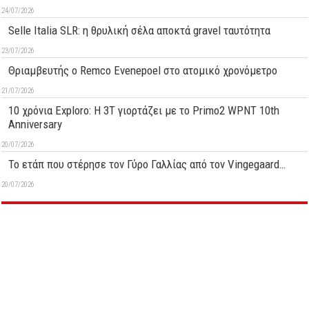
24/07/2026
Selle Italia SLR: η θρυλική σέλα αποκτά gravel ταυτότητα
23/07/2026
Θριαμβευτής ο Remco Evenepoel στο ατομικό χρονόμετρο
21/07/2026
10 χρόνια Exploro: Η 3T γιορτάζει με το Primo2 WPNT 10th
Anniversary
20/07/2026
Το ετάπ που στέρησε τον Γύρο Γαλλίας από τον Vingegaard…
20/07/2026