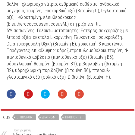
βαλίνη, χλωριούχο νάτριο, ανθρακικό ασβέστιο, ανθρακικό
μαγνήσιο, ταυρίνη,
L
-ασκορβικό οξύ (βιταμίνη
C
),
L
-γλουταμικό
οξύ,
L
-γλουταμίνη, ελευθερόκοκκος
(
Eleutherococcus
senticosus
M
.) στη ρίζα
e
.
s
.
tit
.
5% σαπωνίνες. Γαλακτωματοποιητές: Εστέρες σακχαρόζης με
λιπαρά οξέα, ακετυλο L-καρνιτίνη, Γλυκαντικό : σουκραλόζη.
DL-α-τοκοφερόλη Οξική (Βιταμίνη Ε), χρωστική: β-καροτένιο.
Παράγοντες επικάλυψης: υδροξυπροπυλομεθυλοκυτταρίνη, d-
παντοθενικό ασβέστιο (παντοθενικό οξύ) (βιταμίνη Β5),
υδροχλωρική θειαμίνη (βιταμίνη Β1), ριβοφλαβίνη (βιταμίνη
Β2), υδροχλωρική πυριδοξίνη (βιταμίνη Β6), πτερόυλ-
γλουταμινικό οξύ (φολικό οξύ), D-βιοτίνη (βιταμίνη Η).
Tags
ETHICSPORT
ΔΙΑΤΡΟΦΉ
ΠΡΟΠΌΝΗΣΗ
Προηγούμενη
6 διατάσεις… και θα γίνεις