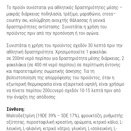
Το προϊόν συνίσταται για αθλητικές δραστηριότητες μέσης –
μακράς διάρκειας ποδηλασία, τρέξιμο, μαραθώνιο,
cross
–
country
σκι, κολύμβηση ανοιχτής θάλασσας ή γενικά
δραστηριότητες αντίστασης. Συνιστάται η χρήση του
προϊόντος πριν από την προπόνηση ή τον αγώνα.
Συνιστάται η χρήση του προϊόντος σχεδόν 30 λεπτά πριν την
αθλητική δραστηριότητα. Χρησιμοποιείτε 1 φακελάκι
σε 200
ml
νερό περίπου για δραστηριότητα μέσης διάρκειας, 2
φακελάκια (σε 400
ml
νερό περίπου) σε περίπτωση έντονης
και παρατεταμένης σωματικής άσκησης. Για τη
βελτιστοποίηση της απορρόφησης του προϊόντος, όταν η
εξωτερική θερμοκρασία είναι εξαιρετικά υψηλή, είναι χρήσιμο
να πίνετε περίπου 200
cc
νερό σχεδόν 10-15 λεπτά πριν από
την έναρξη της απόδοσης.
Σύνθεση:
Μαλτοδεξτρίνη (19
DE
39% – 5
DE
17%), φρουκτόζη, ρυθμιστής
οξύτητας, πυροσταφιλική κρεατίνη, αρώματα, κιτρικό κάλιο,
L
-
λευκίνη,
L
-αλανίνη, κιτρικό νάτριο, γλυκίνη,
L
-ισολευκίνη,
L
-