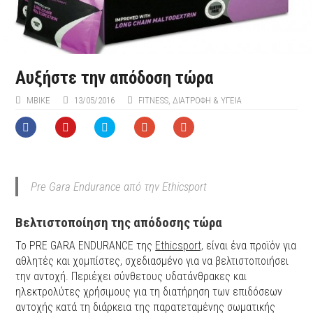
Αυξήστε την απόδοση τώρα
MBIKE
13/05/2016
FITNESS
,
ΔΙΑΤΡΟΦΗ & ΥΓΕΙΑ
Pre Gara Endurance από την Ethicsport
Βελτιστοποίηση της απόδοσης τώρα
Το
PRE
GARA
ENDURANCE
της
Ethicsport,
είναι ένα προϊόν για
αθλητές και χομπίστες, σχεδιασμένο για να βελτιστοποιήσει
την αντοχή. Περιέχει σύνθετους υδατάνθρακες και
ηλεκτρολύτες χρήσιμους για τη διατήρηση των επιδόσεων
αντοχής κατά τη διάρκεια της παρατεταμένης σωματικής