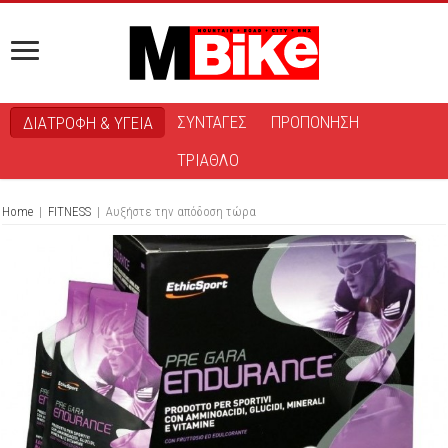
ΣΥΝΤΑΓΕΣ
ΠΡΟΠΟΝΗΣΗ
ΔΙΑΤΡΟΦΗ & ΥΓΕΙΑ
ΤΡΙΑΘΛΟ
Home
|
FITNESS
|
Αυξήστε την απόδοση τώρα