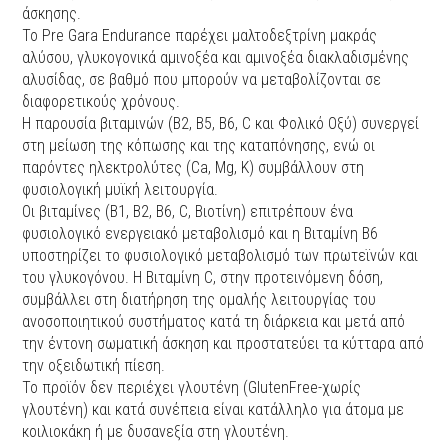
άσκησης.
Το
Pre
Gara
Endurance
παρέχει μαλτοδεξτρίνη μακράς
αλύσου, γλυκογονικά αμινοξέα και αμινοξέα διακλαδισμένης
αλυσίδας, σε βαθμό που μπορούν να μεταβολίζονται σε
διαφορετικούς χρόνους.
Η παρουσία βιταμινών (
B
2,
B
5,
B
6,
C
και Φολικό Οξύ) συνεργεί
στη μείωση της κόπωσης και της καταπόνησης, ενώ οι
παρόντες ηλεκτρολύτες (
Ca
,
Mg
,
K
) συμβάλλουν στη
φυσιολογική μυϊκή λειτουργία.
Οι βιταμίνες (
B
1,
B
2,
B
6,
C
, Βιοτίνη) επιτρέπουν ένα
φυσιολογικό ενεργειακό μεταβολισμό και η Βιταμίνη Β6
υποστηρίζει το φυσιολογικό μεταβολισμό των πρωτεϊνών και
του γλυκογόνου. Η Βιταμίνη
C
, στην προτεινόμενη δόση,
συμβάλλει στη διατήρηση της ομαλής λειτουργίας του
ανοσοποιητικού συστήματος κατά τη διάρκεια και μετά από
την έντονη σωματική άσκηση και προστατεύει τα κύτταρα από
την οξειδωτική πίεση.
Το προϊόν δεν περιέχει γλουτένη (
Gluten
Free
-χωρίς
γλουτένη) και κατά συνέπεια είναι κατάλληλο για άτομα με
κοιλιοκάκη ή με δυσανεξία στη γλουτένη.