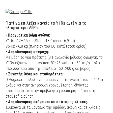
Γιατί να επιλέξει κανείς το Y1Rs αντί για το
ελαφρύτερο V5Rs
•
Πραγματικά βάρη αγώνα:
Y1Rs: 7,2–7,5 kg (Stage 13 έκδοση: 6,9 kg)
V5Rs: ≈6,8 kg (πλησίον του UCI κατώτατου ορίου)
• Αεροδυναμική υπεροχή:
Με βάση τα νέα πρότυπα (8:1 αναλογία βάθους σωλήνα), το
Y1Rs εξοικονομεί περίπου 20–25 watt στα 50 km/h, πολύ
περισσότερα από την απώλεια 150–200 g σε βάρος.
• Συνεπής θέση και σταθερότητα:
Ο Pogacar επέλεξε να παραμείνει στο γνωστό του ποδήλατο
ακόμα και στην ανηφορική χρονομέτρηση, δίνοντας
προτεραιότητα στην προβλέψιμη συμπεριφορά και στη
σταθερή αίσθηση.
• Αεροδυναμική ακόμα και σε απότομες κλίσεις:
Σύμφωνα με τα μοντέλα της ομάδας, ακόμη και σε κλίσεις
έως 10% το aero πλαίσιο διατηρεί πλεονέκτημα σε