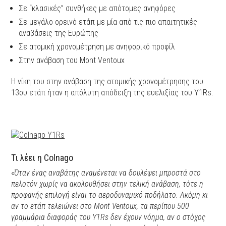
Σε “κλασικές” συνθήκες με απότομες ανηφόρες
Σε μεγάλο ορεινό ετάπ με μία από τις πιο απαιτητικές
αναβάσεις της Ευρώπης
Σε ατομική χρονομέτρηση με ανηφορικό προφίλ
Στην ανάβαση του Μont Ventoux
Η νίκη του στην ανάβαση της ατομικής χρονομέτρησης του
13ου ετάπ ήταν η απόλυτη απόδειξη της ευελιξίας του Y1Rs.
Τι λέει η Colnago
«
Όταν ένας αναβάτης αναμένεται να δουλέψει μπροστά στο
πελοτόν χωρίς να ακολουθήσει στην τελική ανάβαση, τότε η
προφανής επιλογή είναι το αεροδυναμικό ποδήλατο. Ακόμη κι
αν το ετάπ τελειώνει στο Mont Ventoux, τα περίπου 500
γραμμάρια διαφοράς του Y1Rs δεν έχουν νόημα, αν ο στόχος