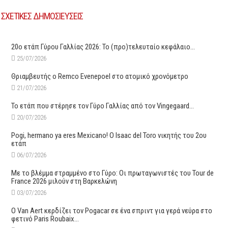
ΣΧΕΤΙΚΕΣ ΔΗΜΟΣΙΕΥΣΕΙΣ
20ο ετάπ Γύρου Γαλλίας 2026: Το (προ)τελευταίο κεφάλαιο…
25/07/2026
Θριαμβευτής ο Remco Evenepoel στο ατομικό χρονόμετρο
21/07/2026
Το ετάπ που στέρησε τον Γύρο Γαλλίας από τον Vingegaard…
20/07/2026
Pogi, hermano ya eres Mexicano! Ο Ιsaac del Toro νικητής του 2ου
ετάπ
06/07/2026
Με το βλέμμα στραμμένο στο Γύρο: Οι πρωταγωνιστές του Tour de
France 2026 μιλούν στη Βαρκελώνη
03/07/2026
O Van Aert κερδίζει τον Pogacar σε ένα σπριντ για γερά νεύρα στο
φετινό Paris Roubaix…