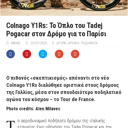
Colnago Y1Rs: Το Όπλο του Tadej
Pogacar στον Δρόμο για το Παρίσι
ΜΒIKE
22/07/2025
ΑΓΟΡΑ
,
ΑΡΧΙΚΉ
,
ΠΟΔΉΛΑΤΑ
O πιθανός «σκεπτικισμός» απέναντι στο νέο
Colnago Y1Rs διαλύθηκε οριστικά στους δρόμους
της Γαλλίας, μέσα στον σπουδαιότερο ποδηλατικό
αγώνα του κόσμου – το Tour de France.
Photo credits: Alen Milavec
Τ
ο αεροδυναμικό ποδήλατο δρόμου της ιταλικής
εταιρείας έχει οδηγήσει τον Tadej Pogacar και την