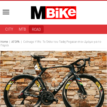
CITY
MTB
ROAD
Home
|
ΑΓΟΡΑ
|
Colnago Y1Rs: Το Όπλο του Tadej Pogacar στον Δρόμο για το
Παρίσι