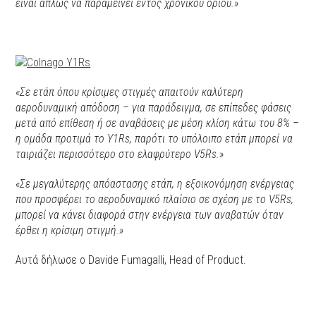
είναι απλώς να παραμείνει εντός χρονικού ορίου.»
«Σε ετάπ όπου κρίσιμες στιγμές απαιτούν καλύτερη
αεροδυναμική απόδοση – για παράδειγμα, σε επίπεδες φάσεις
μετά από επίθεση ή σε αναβάσεις με μέση κλίση κάτω του 8% –
η ομάδα προτιμά το Y1Rs, παρότι το υπόλοιπο ετάπ μπορεί να
ταιριάζει περισσότερο στο ελαφρύτερο V5Rs.»
«Σε μεγαλύτερης απόαστασης ετάπ, η εξοικονόμηση ενέργειας
που προσφέρει το αεροδυναμικό πλαίσιο σε σχέση με το V5Rs,
μπορεί να κάνει διαφορά στην ενέργεια των αναβατών όταν
έρθει η κρίσιμη στιγμή.»
Aυτά δήλωσε ο Davide Fumagalli, Head of Product.