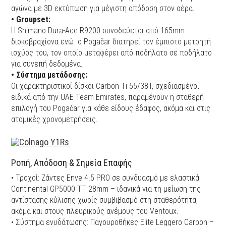
αγώνα με 3D εκτύπωση για μέγιστη απόδοση στον αέρα.
• Groupset:
Η Shimano Dura-Ace R9200 συνοδεύεται από 165mm
δισκοβραχίονα ενώ ο Pogačar διατηρεί τον έμπιστο μετρητή
ισχύος του, τον οποίο μεταφέρει από ποδήλατο σε ποδήλατο
για συνεπή δεδομένα.
• Σύστημα μετάδοσης:
Οι χαρακτηριστικοί δίσκοι Carbon-Ti 55/38T, σχεδιασμένοι
ειδικά από την UAE Team Emirates, παραμένουν η σταθερή
επιλογή του Pogačar για κάθε είδους έδαφος, ακόμα και στις
ατομικές χρονομετρήσεις.
Ροπή, Απόδοση & Σημεία Επαφής
• Τροχοί: Ζάντες Enve 4.5 PRO σε συνδυασμό με ελαστικά
Continental GP5000 TT 28mm – ιδανικά για τη μείωση της
αντίστασης κύλισης χωρίς συμβιβασμό στη σταθερότητα,
ακόμα και στους πλευρικούς ανέμους του Ventoux.
• Σύστημα ενυδάτωσης: Παγουροθήκες Elite Leggero Carbon –