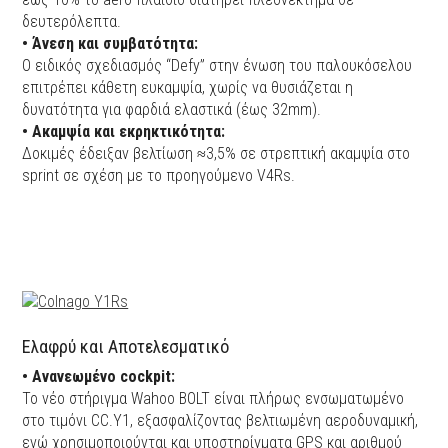
δευτερόλεπτα.
• Άνεση και συμβατότητα:
Ο ειδικός σχεδιασμός “Defy” στην ένωση του παλουκόσελου
επιτρέπει κάθετη ευκαμψία, χωρίς να θυσιάζεται η
δυνατότητα για φαρδιά ελαστικά (έως 32mm).
• Ακαμψία και εκρηκτικότητα:
Δοκιμές έδειξαν βελτίωση ≈3,5% σε στρεπτική ακαμψία στο
sprint σε σχέση με το προηγούμενο V4Rs.
Ελαφρύ και Αποτελεσματικό
• Ανανεωμένο cockpit:
Το νέο στήριγμα Wahoo BOLT είναι πλήρως ενσωματωμένο
στο τιμόνι CC.Y1, εξασφαλίζοντας βελτιωμένη αεροδυναμική,
ενώ χρησιμοποιούνται και υποστηρίγματα GPS και αριθμού