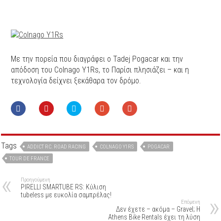
Με την πορεία που διαγράφει ο Tadej Pogacar και την
απόδοση του Colnago Y1Rs, το Παρίσι πλησιάζει – και η
τεχνολογία δείχνει ξεκάθαρα τον δρόμο.
Tags
ADDICT RC. ROAD RACING
COLNAGO Y1RS
POGACAR
TOUR DE FRANCE
Προηγούμενη
PIRELLI SMARTUBE RS: Κύλιση
tubeless με ευκολία σαμπρέλας!
Επόμενη
Δεν έχετε – ακόμα – Gravel; Η
Athens Bike Rentals έχει τη λύση