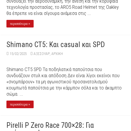
συνδυάζει την αεροδυναμική, την άνεση και την κορυφαία
τεχνολογία προστασίας, το ARO5 Road Helmet της Oakley
θα έπρεπε να είναι σίγουρα ανάμεσα στις ...
περισσότερα »
Shimano CT5: Και casual και SPD
15/02/2025
ΑΞΕΣΟΥΆΡ
,
ΑΡΧΙΚΉ
Shimano CT5 SPD Τα ποδηλατικά παπούτσια που
συνδυάζουν στυλ και απόδοση Δεν είναι λίγοι εκείνοι που
«σνομπάρουν» τα μη αγωνιστικού προσανατολισμού
κουμπωτά παπούτσια με την κάρμπον σόλα και το άκαμπτο
σώμα. ...
περισσότερα »
Pirelli P Zero Race 700×28: Για