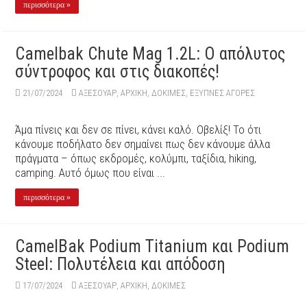
περισσότερα »
Camelbak Chute Mag 1.2L: Ο απόλυτος
σύντροφος και στις διακοπές!
21/07/2024
ΑΞΕΣΟΥΆΡ
,
ΑΡΧΙΚΉ
,
ΔΟΚΙΜΕΣ
,
ΕΞΥΠΝΕΣ ΑΓΟΡΕΣ
Άμα πίνεις και δεν σε πίνει, κάνει καλό. Οβελίξ! Το ότι
κάνουμε ποδήλατο δεν σημαίνει πως δεν κάνουμε άλλα
πράγματα – όπως εκδρομές, κολύμπι, ταξίδια, hiking,
camping. Αυτό όμως που είναι ...
περισσότερα »
CamelBak Podium Titanium και Podium
Steel: Πολυτέλεια και απόδοση
17/07/2024
ΑΞΕΣΟΥΆΡ
,
ΑΡΧΙΚΉ
,
ΔΟΚΙΜΕΣ