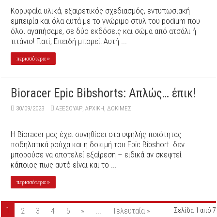
Κορυφαία υλικά, εξαιρετικός σχεδιασμός, εντυπωσιακή
εμπειρία και όλα αυτά με το γνώριμο στυλ του podium που
όλοι αγαπήσαμε, σε δύο εκδόσεις και σώμα από ατσάλι ή
τιτάνιο! Γιατί; Επειδή μπορεί! Αυτή ...
περισσότερα »
Bioracer Epic Bibshorts: Aπλώς… έπικ!
30/09/2023
ΑΞΕΣΟΥΆΡ
,
ΑΡΧΙΚΉ
,
ΔΟΚΙΜΕΣ
Η Bioracer μας έχει συνηθίσει στα υψηλής ποιότητας
ποδηλατικά ρούχα και η δοκιμή του Epic Bibshort δεν
μπορούσε να αποτελεί εξαίρεση – ειδικά αν σκεφτεί
κάποιος πως αυτό είναι και το ...
περισσότερα »
1
2
3
4
5
»
...
Τελευταία »
Σελίδα 1 από 7