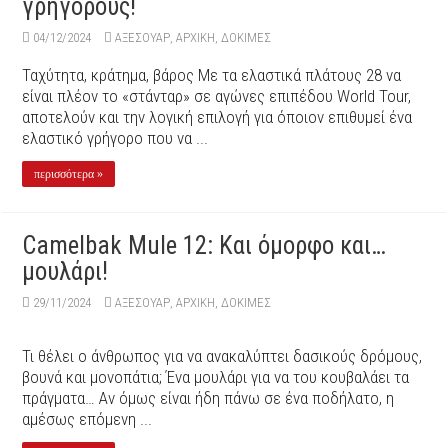
γρήγορους!
04/12/2024
ΑΞΕΣΟΥΆΡ
,
ΑΡΧΙΚΉ
,
ΔΟΚΙΜΕΣ
Ταχύτητα, κράτημα, βάρος Με τα ελαστικά πλάτους 28 να
είναι πλέον το «στάνταρ» σε αγώνες επιπέδου World Tour,
αποτελούν και την λογική επιλογή για όποιον επιθυμεί ένα
ελαστικό γρήγορο που να ...
περισσότερα »
Camelbak Mule 12: Kαι όμορφο και…
μουλάρι!
29/11/2024
ΑΞΕΣΟΥΆΡ
,
ΑΡΧΙΚΉ
,
ΔΟΚΙΜΕΣ
Τι θέλει ο άνθρωπος για να ανακαλύπτει δασικούς δρόμους,
βουνά και μονοπάτια; Ένα μουλάρι για να του κουβαλάει τα
πράγματα… Αν όμως είναι ήδη πάνω σε ένα ποδήλατο, η
αμέσως επόμενη ...