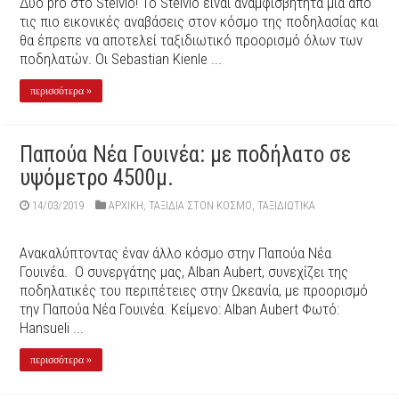
Δύο pro στο Stelvio! Το Stelvio είναι αναμφισβήτητα μία από
τις πιο εικονικές αναβάσεις στον κόσμο της ποδηλασίας και
θα έπρεπε να αποτελεί ταξιδιωτικό προορισμό όλων των
ποδηλατών. Οι Sebastian Kienle ...
περισσότερα »
Παπούα Νέα Γουινέα: με ποδήλατο σε
υψόμετρο 4500μ.
14/03/2019
ΑΡΧΙΚΉ
,
ΤΑΞΙΔΙΑ ΣΤΟΝ ΚΟΣΜΟ
,
ΤΑΞΙΔΙΩΤΙΚΑ
Ανακαλύπτοντας έναν άλλο κόσμο στην Παπούα Νέα
Γουινέα. Ο συνεργάτης μας, Alban Aubert, συνεχίζει της
ποδηλατικές του περιπέτειες στην Ωκεανία, με προορισμό
την Παπούα Νέα Γουινέα. Κείμενο: Alban Aubert Φωτό:
Hansueli ...
περισσότερα »