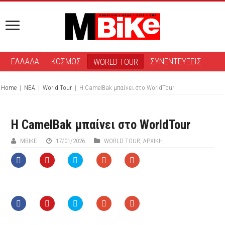
ΕΛΛΑΔΑ
ΚΟΣΜΟΣ
ΣΥΝΕΝΤΕΥΞΕΙΣ
WORLD TOUR
Home
|
ΝΕΑ
|
World Tour
|
Η CamelBak μπαίνει στο WorldTour
Η CamelBak μπαίνει στο WorldTour
ΜΒIKE
17/01/2026
WORLD TOUR
,
ΑΡΧΙΚΉ