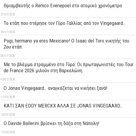
Θριαμβευτής ο Remco Evenepoel στο ατομικό χρονόμετρο
21/07/2026
Το ετάπ που στέρησε τον Γύρο Γαλλίας από τον Vingegaard…
20/07/2026
Pogi, hermano ya eres Mexicano! Ο Ιsaac del Toro νικητής του
2ου ετάπ
06/07/2026
Με το βλέμμα στραμμένο στο Γύρο: Οι πρωταγωνιστές του Tour
de France 2026 μιλούν στη Βαρκελώνη
03/07/2026
O Jonas Vingegaard… αναγκάζεται να νικήσει ξανά!
17/05/2026
ΚΑΤΙ ΣΑΝ EDDY MERCKX ΑΛΛΑ ΣΕ JONAS VINGEGAARD…
15/05/2026
O Davide Ballerini βρίσκει τη δόξα στη Νάπολη!
15/05/2026