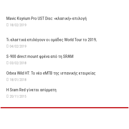
Mavic Ksyrium Pro UST Disc: «κλασική» επιλογή
18/02/2019
Τι ελαστικά επιλέγουν οι ομάδες World Tour το 2019;
04/02/2019
S-900 direct mount φρένα από τη SRAM
03/02/2018
Orbea Wild HT: Το νέο eMTB της ισπανικής εταιρείας
18/01/2018
Η Sram Red γίνεται ασύρματη
20/11/2015