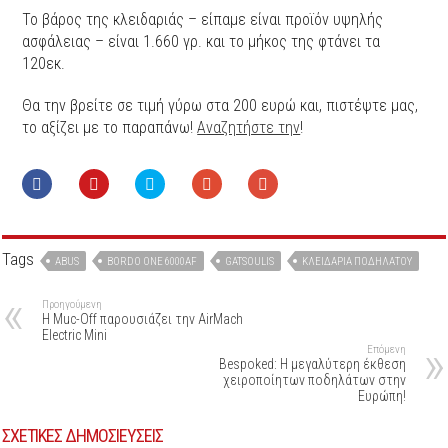
Το βάρος της κλειδαριάς – είπαμε είναι προϊόν υψηλής
ασφάλειας – είναι 1.660 γρ. και το μήκος της φτάνει τα
120εκ.
Θα την βρείτε σε τιμή γύρω στα 200 ευρώ και, πιστέψτε μας,
το αξίζει με το παραπάνω!
Αναζητήστε την
!
Tags
ABUS
BORDO ONE 6000AF
GATSOULIS
ΚΛΕΙΔΑΡΙΆ ΠΟΔΗΛΆΤΟΥ
Προηγούμενη
H Muc-Off παρουσιάζει την AirMach
Electric Mini
Επόμενη
Bespoked: Η μεγαλύτερη έκθεση
χειροποίητων ποδηλάτων στην
Ευρώπη!
ΣΧΕΤΙΚΕΣ ΔΗΜΟΣΙΕΥΣΕΙΣ