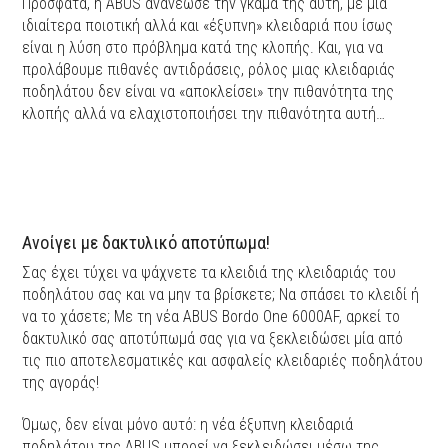
Πρόσφατα, η ABUS ανανέωσε την γκάμα της αυτή, με μια
ιδιαίτερα ποιοτική αλλά και «έξυπνη» κλειδαριά που ίσως
είναι η λύση στο πρόβλημα κατά της κλοπής. Και, για να
προλάβουμε πιθανές αντιδράσεις, ρόλος μιας κλειδαριάς
ποδηλάτου δεν είναι να «αποκλείσει» την πιθανότητα της
κλοπής αλλά να ελαχιστοποιήσει την πιθανότητα αυτή…
Ανοίγει με δακτυλικό αποτύπωμα!
Σας έχει τύχει να ψάχνετε τα κλειδιά της κλειδαριάς του
ποδηλάτου σας και να μην τα βρίσκετε; Να σπάσει το κλειδί ή
να το χάσετε; Με τη νέα ABUS Bordo One 6000AF, αρκεί το
δακτυλικό σας αποτύπωμά σας για να ξεκλειδώσει μία από
τις πιο αποτελεσματικές και ασφαλείς κλειδαριές ποδηλάτου
της αγοράς!
Όμως, δεν είναι μόνο αυτό: η νέα έξυπνη κλειδαριά
ποδηλάτου της ABUS μπορεί να ξεκλειδώσει μέσω της