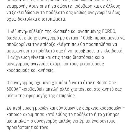
εφαρμογής Abus one ή να δώσετε πρόσβαση και σε άλλους
να ξεκλειδώσουν το ποδήλατό σας καθώς αναγνωρίζει έως
οχτώ δακτυλικά αποτυπώματα.
Η «έξυπνη» εξέλιξη της κλασικής και αγαπημένης BORDO,
διαθέτει επίσης συναγερμό με ένταση 100dB, προκειμένου να
αποθαρρύνει τον επίδοξο κλέφτη που θα προσπαθήσει να
μετακινήσει το ποδήλατό σας ή να παραβιάσει την κλειδαριά.
Η ανίχνευση γίνεται και στις τρεις διαστάσεις και ο
συναγερμός ανιχνεύει ακόμη και τους μικρότερους
κραδασμούς και κινήσεις.
Ο συναγερμός όχι μόνο χτυπάει δυνατά όταν η Bordo One
6000AF «αισθανθεί» απειλή αλλά χτυπάει και στο κινητό σας
μέσω της εφαρμογής της εταιρείας.
Σε περίπτωση μικρών και σύντομων σε διάρκεια κραδασμών –
κάποιος ακούμπησε κατά λάθος το ποδήλατο ή το χτύπησε
μια μπάλα – ο συναγερμός απλώς εκπέμπει ένα σύντομο,
προειδοποιητικό τόνο.