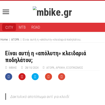
MTB
ROAD
CITY
Home
|
ΑΓΟΡΑ
|
Είναι αυτή η «απόλυτη» κλειδαριά ποδηλάτου;
Είναι αυτή η «απόλυτη» κλειδαριά
ποδηλάτου;
ΜΒIKE
28/10/2024
ΑΓΟΡΑ
,
ΑΡΧΙΚΉ
,
ΕΞΟΠΛΙΣΜΌΣ
Δακτυλικό αποτύπωμα αντί για κλειδί