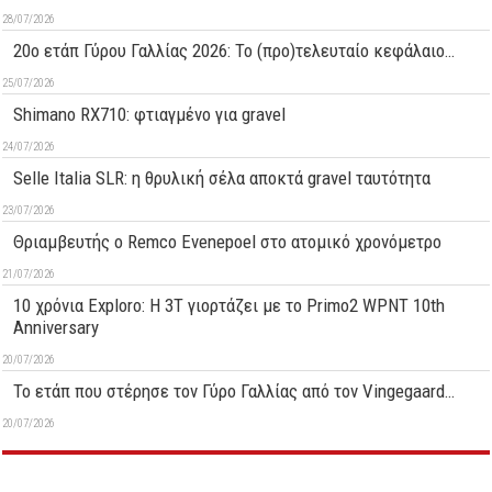
28/07/2026
20ο ετάπ Γύρου Γαλλίας 2026: Το (προ)τελευταίο κεφάλαιο…
25/07/2026
Shimano RX710: φτιαγμένο για gravel
24/07/2026
Selle Italia SLR: η θρυλική σέλα αποκτά gravel ταυτότητα
23/07/2026
Θριαμβευτής ο Remco Evenepoel στο ατομικό χρονόμετρο
21/07/2026
10 χρόνια Exploro: Η 3T γιορτάζει με το Primo2 WPNT 10th
Anniversary
20/07/2026
Το ετάπ που στέρησε τον Γύρο Γαλλίας από τον Vingegaard…
20/07/2026