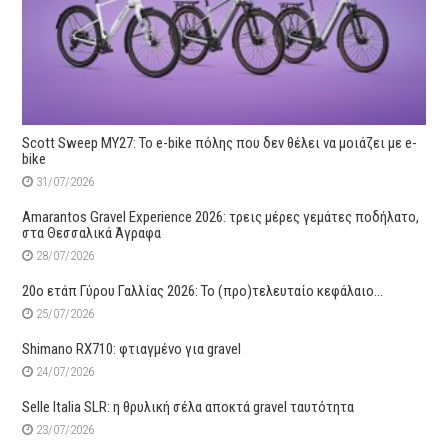
Scott Sweep MY27: Το e-bike πόλης που δεν θέλει να μοιάζει με e-
bike
31/07/2026
Amarantos Gravel Experience 2026: τρεις μέρες γεμάτες ποδήλατο,
στα Θεσσαλικά Άγραφα
28/07/2026
20ο ετάπ Γύρου Γαλλίας 2026: Το (προ)τελευταίο κεφάλαιο…
25/07/2026
Shimano RX710: φτιαγμένο για gravel
24/07/2026
Selle Italia SLR: η θρυλική σέλα αποκτά gravel ταυτότητα
23/07/2026