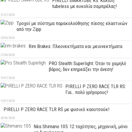
PIRELLI SMARTUBE RS: Κύλιση
tubeless με ευκολία σαμπρέλας!
21/07/2025
Tροχοί με σύστημα παρακολούθησης πίεσης ελαστικών
από την Zipp
22/05/2025
Rim Brakes: Πλεονεκτήματα και μειονεκτήματα
27/08/2024
PRO Stealth Superlight: Όταν το χαμηλό
βάρος, δεν επηρεάζει την άνεση!
19/07/2024
PIRELLI P ZERO RACE TLR RS:
Για… πολύ γρήγορους!
15/07/2024
PIRELLI P ZERO RACE TLR RS με φυσικό καουτσούκ!
29/06/2024
Νέα Shimano 105: 12 ταχύτητες, μηχανική, μόνο