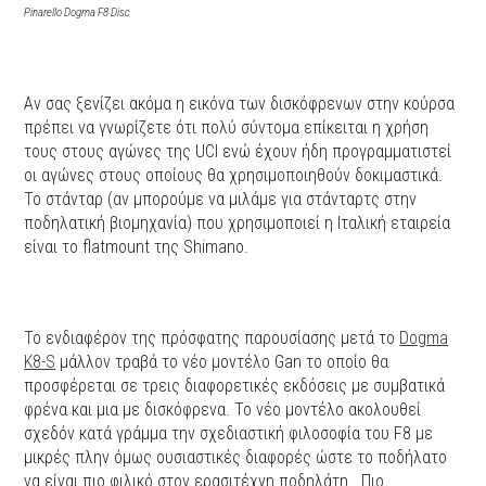
Pinarello Dogma F8 Disc
Αν σας ξενίζει ακόμα η εικόνα των δισκόφρενων στην κούρσα
πρέπει να γνωρίζετε ότι πολύ σύντομα επίκειται η χρήση
τους στους αγώνες της UCI ενώ έχουν ήδη προγραμματιστεί
οι αγώνες στους οποίους θα χρησιμοποιηθούν δοκιμαστικά.
Το στάνταρ (αν μπορούμε να μιλάμε για στάνταρτς στην
ποδηλατική βιομηχανία) που χρησιμοποιεί η Ιταλική εταιρεία
είναι το flatmount της Shimano.
Το ενδιαφέρον της πρόσφατης παρουσίασης μετά το
Dogma
K8-S
μάλλον τραβά το νέο μοντέλο Gan το οποίο θα
προσφέρεται σε τρεις διαφορετικές εκδόσεις με συμβατικά
φρένα και μια με δισκόφρενα. Το νέο μοντέλο ακολουθεί
σχεδόν κατά γράμμα την σχεδιαστική φιλοσοφία του F8 με
μικρές πλην όμως ουσιαστικές διαφορές ώστε το ποδήλατο
να είναι πιο φιλικό στον ερασιτέχνη ποδηλάτη. Πιο