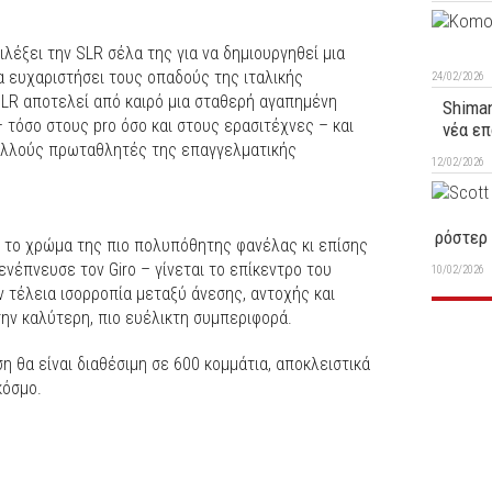
λέξει την SLR σέλα της για να δημιουργηθεί μια
α ευχαριστήσει τους οπαδούς της ιταλικής
24/02/2026
SLR αποτελεί από καιρό μια σταθερή αγαπημένη
Shiman
τόσο στους pro όσο και στους ερασιτέχνες – και
νέα επ
πολλούς πρωταθλητές της επαγγελματικής
12/02/2026
ρόστερ 
– το χρώμα της πιο πολυπόθητης φανέλας κι επίσης
νέπνευσε τον Giro – γίνεται το επίκεντρο του
10/02/2026
ν τέλεια ισορροπία μεταξύ άνεσης, αντοχής και
ην καλύτερη, πιο ευέλικτη συμπεριφορά.
η θα είναι διαθέσιμη σε 600 κομμάτια, αποκλειστικά
κόσμο.