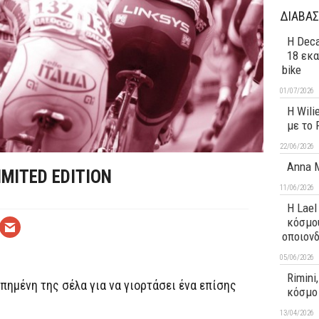
ΔΙΑΒΑΣ
Η Deca
18 εκα
bike
01/07/2026
H Wili
με το 
22/06/2026
Anna M
IMITED EDITION
11/06/2026
Η Lael
κόσμου
οποιον
05/06/2026
Rimini
απημένη της σέλα για να γιορτάσει ένα επίσης
κόσμο 
13/04/2026