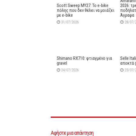
Amaranto
Scott Sweep MY27: Το e-bike
2026: τρ
πόλης που δεν θέλει να μοιάζει
ποδήλατ
με e-bike
Άγραφα
31/07/2026
28/07/
Shimano RX710: φτιαγμένο για
Selle Ita
gravel
αποκτά 
24/07/2026
23/07/
Αφήστε μια απάντηση