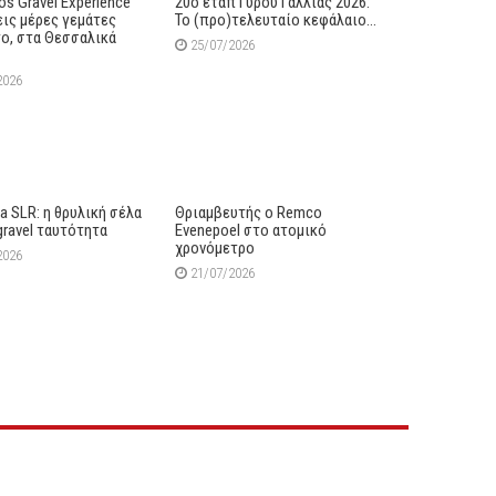
s Gravel Experience
20ο ετάπ Γύρου Γαλλίας 2026:
εις μέρες γεμάτες
Το (προ)τελευταίο κεφάλαιο…
ο, στα Θεσσαλικά
25/07/2026
2026
lia SLR: η θρυλική σέλα
Θριαμβευτής ο Remco
gravel ταυτότητα
Evenepoel στο ατομικό
χρονόμετρο
2026
21/07/2026