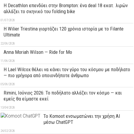
Η Decathlon επενδύει στην Brompton: ένα deal 18 εκατ. λιρών
αλλάζει το σκηνικό του folding bike
01/07/2026
H Wilier Triestina γιορτάζει 120 χρόνια ιστορία με το Filante
Ultimate
22/06/2026
Anna Moriah Wilson — Ride for Mo
11/06/2026
Η Lael Wilcox θέλει να κάνει τον γύρο του κόσμου με ποδήλατο
— πιο γρήγορα από οποιονδήποτε άνθρωπο
05/06/2026
Rimini, Ιούνιος 2026: Το ποδήλατο αλλάζει τον κόσμο — και
εμείς θα είμαστε εκεί
13/04/2026
Το Komoot ενσωματώνει την χρήση AI
μέσω ChatGPT
24/02/2026