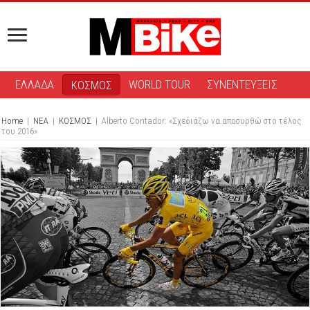
ΕΛΛΑΔΑ
WORLD TOUR
ΣΥΝΕΝΤΕΥΞΕΙΣ
ΚΟΣΜΟΣ
Home
|
ΝΕΑ
|
ΚΟΣΜΟΣ
|
Alberto Contador: «Σχεδιάζω να αποσυρθώ στο τέλος
του 2016»