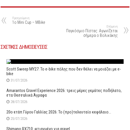
Προηγούμενη
1ο Mini Cup – MBike
Επόμενη
Παγκόσμιο Πίστας: Αγωνίζεται
σήμερα ο Βολικάκης
ΣΧΕΤΙΚΕΣ ΔΗΜΟΣΙΕΥΣΕΙΣ
Scott Sweep MY27: Το e-bike πόλης που δεν θέλει να μοιάζει με e-
bike
31/07/2026
Amarantos Gravel Experience 2026: τρεις μέρες γεμάτες ποδήλατο,
στα Θεσσαλικά Άγραφα
28/07/2026
20ο ετάπ Γύρου Γαλλίας 2026: Το (προ)τελευταίο κεφάλαιο…
25/07/2026
Shimano RX710: φτιαγμένο για gravel