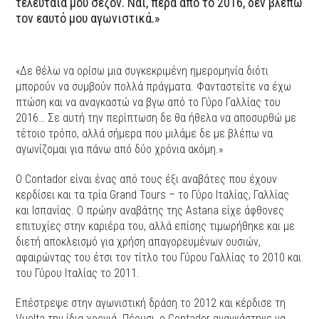
τελευταία μου σεζόν. Ναι, πέρα από το 2016, δεν βλέπω
τον εαυτό μου αγωνιστικά.»
«Δε θέλω να ορίσω μια συγκεκριμένη ημερομηνία διότι
μπορούν να συμβούν πολλά πράγματα. Φανταστείτε να έχω
πτώση και να αναγκαστώ να βγω από το Γύρο Γαλλίας του
2016… Σε αυτή την περίπτωση δε θα ήθελα να αποσυρθώ με
τέτοιο τρόπο, αλλά σήμερα που μιλάμε δε με βλέπω να
αγωνίζομαι για πάνω από δύο χρόνια ακόμη.»
Ο Contador είναι ένας από τους έξι αναβάτες που έχουν
κερδίσει και τα τρία Grand Tours – το Γύρο Ιταλίας, Γαλλίας
και Ισπανίας. Ο πρώην αναβάτης της Astana είχε άφθονες
επιτυχίες στην καριέρα του, αλλά επίσης τιμωρήθηκε και με
διετή αποκλεισμό για χρήση απαγορευμένων ουσιών,
αφαιρώντας του έτσι τον τίτλο του Γύρου Γαλλίας το 2010 και
του Γύρου Ιταλίας το 2011.
Επέστρεψε στην αγωνιστική δράση το 2012 και κέρδισε τη
Vuelta την ίδια χρονιά. Πέρυσι, ο Contador αναγκάστηκε να