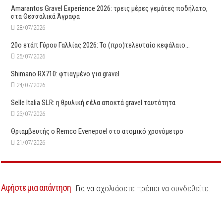
Amarantos Gravel Experience 2026: τρεις μέρες γεμάτες ποδήλατο,
στα Θεσσαλικά Άγραφα
28/07/2026
20ο ετάπ Γύρου Γαλλίας 2026: Το (προ)τελευταίο κεφάλαιο…
25/07/2026
Shimano RX710: φτιαγμένο για gravel
24/07/2026
Selle Italia SLR: η θρυλική σέλα αποκτά gravel ταυτότητα
23/07/2026
Θριαμβευτής ο Remco Evenepoel στο ατομικό χρονόμετρο
21/07/2026
Αφήστε μια απάντηση
Για να σχολιάσετε πρέπει να
συνδεθείτε
.