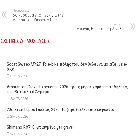
Προηγούμενη
5ο κρούσμα ντόπινγκ για την
Astana του Vincenzo Nibali
Επόμενη
Αγώνας Enduro στη Λέσβο
ΣΧΕΤΙΚΕΣ ΔΗΜΟΣΙΕΥΣΕΙΣ
Scott Sweep MY27: Το e-bike πόλης που δεν θέλει να μοιάζει με e-
bike
31/07/2026
Amarantos Gravel Experience 2026: τρεις μέρες γεμάτες ποδήλατο,
στα Θεσσαλικά Άγραφα
28/07/2026
20ο ετάπ Γύρου Γαλλίας 2026: Το (προ)τελευταίο κεφάλαιο…
25/07/2026
Shimano RX710: φτιαγμένο για gravel
24/07/2026