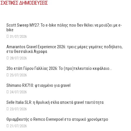
ΣΧΕΤΙΚΕΣ ΔΗΜΟΣΙΕΥΣΕΙΣ
Scott Sweep MY27: Το e-bike πόλης που δεν θέλει να μοιάζει με e-
bike
31/07/2026
Amarantos Gravel Experience 2026: τρεις μέρες γεμάτες ποδήλατο,
στα Θεσσαλικά Άγραφα
28/07/2026
20ο ετάπ Γύρου Γαλλίας 2026: Το (προ)τελευταίο κεφάλαιο…
25/07/2026
Shimano RX710: φτιαγμένο για gravel
24/07/2026
Selle Italia SLR: η θρυλική σέλα αποκτά gravel ταυτότητα
23/07/2026
Θριαμβευτής ο Remco Evenepoel στο ατομικό χρονόμετρο
21/07/2026