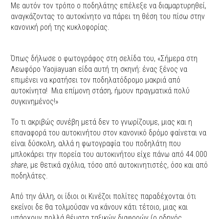
Με αυτόν τον τρόπο ο ποδηλάτης επέλεξε να διαμαρτυρηθεί,
αναγκάζοντας το αυτοκίνητο να πάρει τη θέση του πίσω στην
κανονική ροή της κυκλοφορίας.
Όπως δήλωσε ο φωτογράφος στη σελίδα του, «Σήμερα στη
Λεωφόρο Yaojiayuan είδα αυτή τη σκηνή: ένας ξένος να
επιμένει να κρατήσει τον ποδηλατόδρομο μακριά από
αυτοκίνητα! Μια επίμονη στάση, ήμουν πραγματικά πολύ
συγκινημένος!»
Το τι ακριβώς συνέβη μετά δεν το γνωρίζουμε, μιας και η
επαναφορά του αυτοκινήτου στον κανονικό δρόμο φαίνεται να
είναι δύσκολη, αλλά η φωτογραφία του ποδηλάτη που
μπλοκάρει την πορεία του αυτοκινήτου είχε πάνω από 44.000
share
, με θετικά σχόλια, τόσο από αυτοκινητιστές, όσο και από
ποδηλάτες.
Από την άλλη, οι ίδιοι οι Κινέζοι πολίτες παραδέχονται ότι
εκείνοι δε θα τολμούσαν να κάνουν κάτι τέτοιο, μιας και
υπάρχουν πολλά θέματα ταξικών διαφορών (ο οδηγός