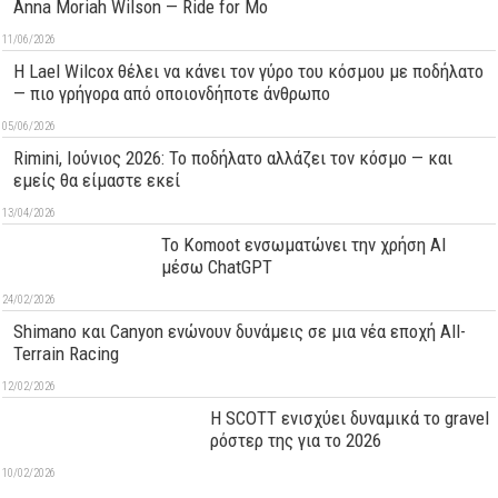
Anna Moriah Wilson — Ride for Mo
11/06/2026
Η Lael Wilcox θέλει να κάνει τον γύρο του κόσμου με ποδήλατο
— πιο γρήγορα από οποιονδήποτε άνθρωπο
05/06/2026
Rimini, Ιούνιος 2026: Το ποδήλατο αλλάζει τον κόσμο — και
εμείς θα είμαστε εκεί
13/04/2026
Το Komoot ενσωματώνει την χρήση AI
μέσω ChatGPT
24/02/2026
Shimano και Canyon ενώνουν δυνάμεις σε μια νέα εποχή All-
Terrain Racing
12/02/2026
Η SCOTT ενισχύει δυναμικά το gravel
ρόστερ της για το 2026
10/02/2026