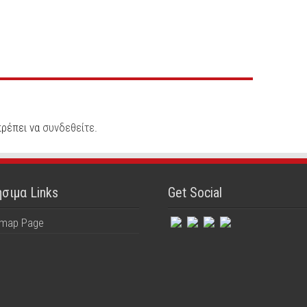
πρέπει να
συνδεθείτε
.
σιμα Links
Get Social
emap Page