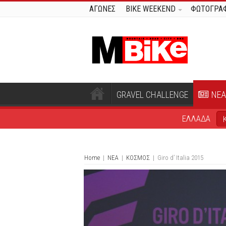
ΑΓΩΝΕΣ
BIKE WEEKEND
ΦΩΤΟΓΡΑΦ
GRAVEL CHALLENGE
ΝΕΑ
ΕΛΛΑΔΑ
Home
|
ΝΕΑ
|
ΚΟΣΜΟΣ
|
Giro d’ Italia 2015