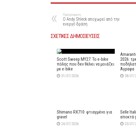
Προηγούμενη
Ο Andy Shleck αποχωρεί από την
ενεργό δράση
ΣΧΕΤΙΚΕΣ ΔΗΜΟΣΙΕΥΣΕΙΣ
Amaranto
Scott Sweep MY27: Το e-bike
2026: τρ
πόλης που δεν θέλει να μοιάζει
ποδήλατ
με e-bike
Άγραφα
31/07/2026
28/07/
Shimano RX710: φτιαγμένο για
Selle Ita
gravel
αποκτά 
24/07/2026
23/07/