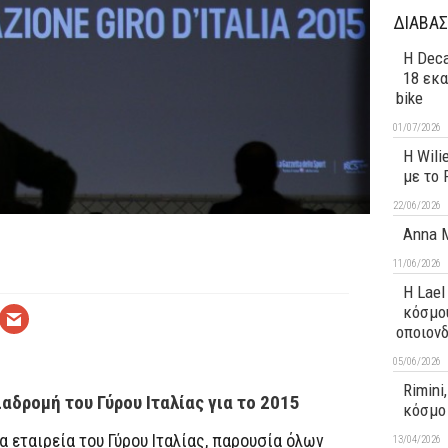
ΔΙΑΒΑΣ
Η Deca
18 εκα
bike
01/07/2026
H Wili
με το 
22/06/2026
Anna M
11/06/2026
Η Lael
κόσμου
οποιον
05/06/2026
Rimini
αδρομή του Γύρου Ιταλίας για το 2015
κόσμο 
α εταιρεία του Γύρου Ιταλίας, παρουσία όλων
13/04/2026