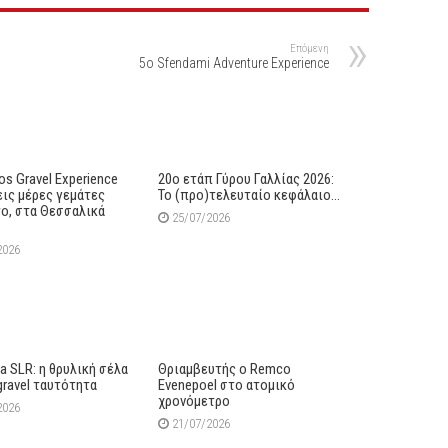
Επόμενη
5o Sfendami Adventure Experience
s Gravel Experience
20ο ετάπ Γύρου Γαλλίας 2026:
εις μέρες γεμάτες
Το (προ)τελευταίο κεφάλαιο…
ο, στα Θεσσαλικά
25/07/2026
2026
lia SLR: η θρυλική σέλα
Θριαμβευτής ο Remco
gravel ταυτότητα
Evenepoel στο ατομικό
χρονόμετρο
2026
21/07/2026