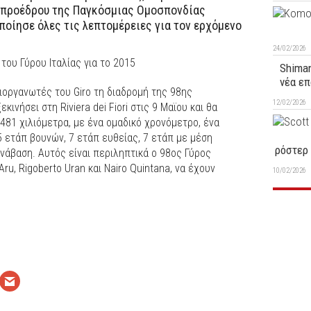
 προέδρου της Παγκόσμιας Ομοσπονδίας
οίησε όλες τις λεπτομέρειες για τον ερχόμενο
24/02/2026
του Γύρου Ιταλίας για το 2015
Shiman
νέα επ
διοργανωτές του Giro τη διαδρομή της 98ης
12/02/2026
ινήσει στη Riviera dei Fiori στις 9 Μαϊου και θα
.481 χιλιόμετρα, με ένα ομαδικό χρονόμετρο, ένα
5 ετάπ βουνών, 7 ετάπ ευθείας, 7 ετάπ με μέση
ρόστερ 
ανάβαση. Αυτός είναι περιληπτικά ο 98ος Γύρος
Aru, Rigoberto Uran και Nairo Quintana, να έχουν
10/02/2026