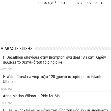
Για να σχολιάσετε πρέπει να
συνδεθείτε
.
ΔΙΑΒΑΣΤΕ ΕΠΙΣΗΣ
Η Decathlon επενδύει στην Brompton: ένα deal 18 εκατ. λιρών
αλλάζει το σκηνικό του folding bike
01/07/2026
H Wilier Triestina γιορτάζει 120 χρόνια ιστορία με το Filante
Ultimate
22/06/2026
Anna Moriah Wilson — Ride for Mo
11/06/2026
Η Lael Wilcox θέλει να κάνει τον γύρο του κόσμου με ποδήλατο