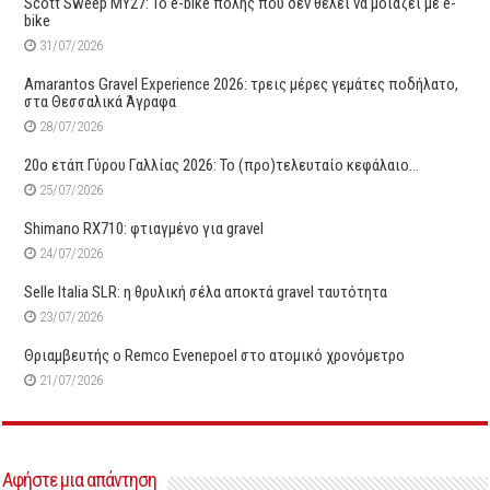
Scott Sweep MY27: Το e-bike πόλης που δεν θέλει να μοιάζει με e-
bike
31/07/2026
Amarantos Gravel Experience 2026: τρεις μέρες γεμάτες ποδήλατο,
στα Θεσσαλικά Άγραφα
28/07/2026
20ο ετάπ Γύρου Γαλλίας 2026: Το (προ)τελευταίο κεφάλαιο…
25/07/2026
Shimano RX710: φτιαγμένο για gravel
24/07/2026
Selle Italia SLR: η θρυλική σέλα αποκτά gravel ταυτότητα
23/07/2026
Θριαμβευτής ο Remco Evenepoel στο ατομικό χρονόμετρο
21/07/2026
Αφήστε μια απάντηση