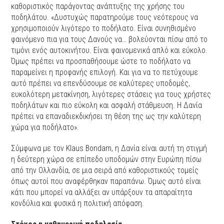
καθοριστικός παράγοντας ανάπτυξης της χρήσης του
ποδηλάτου. «Δυστυχώς παρατηρούμε τους νεότερους να
χρησιμοποιούν λιγότερο το ποδήλατο. Είναι συνηθισμένο
φαινόμενο πια για τους Δανούς να… βολεύονται πίσω από το
τιμόνι ενός αυτοκινήτου. Είναι φαινομενικά απλό και εύκολο.
Όμως πρέπει να προσπαθήσουμε ώστε το ποδήλατο να
παραμείνει η προφανής επιλογή. Και για να το πετύχουμε
αυτό πρέπει να επενδύσουμε σε καλύτερες υποδομές,
ευκολότερη μετακίνηση, λιγότερες στάσεις για τους χρήστες
ποδηλάτων και πιο εύκολη και ασφαλή στάθμευση. Η Δανία
πρέπει να επαναδιεκδικήσει τη θέση της ως την καλύτερη
χώρα για ποδήλατο».
Σύμφωνα με τον Klaus Bondam, η Δανία είναι αυτή τη στιγμή
η δεύτερη χώρα σε επίπεδο υποδομών στην Ευρώπη πίσω
από την Ολλανδία, σε μια σειρά από καθοριστικούς τομείς
όπως αυτοί που αναφέρθηκαν παραπάνω. Όμως αυτό είναι
κάτι που μπορεί να αλλάξει αν υπάρξουν τα απαραίτητα
κονδύλια και φυσικά η πολιτική απόφαση.