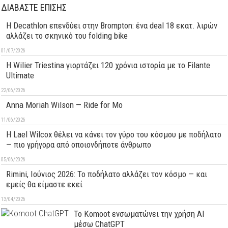
ΔΙΑΒΑΣΤΕ ΕΠΙΣΗΣ
Η Decathlon επενδύει στην Brompton: ένα deal 18 εκατ. λιρών
αλλάζει το σκηνικό του folding bike
01/07/2026
H Wilier Triestina γιορτάζει 120 χρόνια ιστορία με το Filante
Ultimate
22/06/2026
Anna Moriah Wilson — Ride for Mo
11/06/2026
Η Lael Wilcox θέλει να κάνει τον γύρο του κόσμου με ποδήλατο
— πιο γρήγορα από οποιονδήποτε άνθρωπο
05/06/2026
Rimini, Ιούνιος 2026: Το ποδήλατο αλλάζει τον κόσμο — και
εμείς θα είμαστε εκεί
13/04/2026
Το Komoot ενσωματώνει την χρήση AI
μέσω ChatGPT