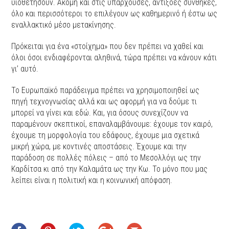
υιοθετήσουν. Ακόμη και στις υπάρχουσες, αντίξοες συνθήκες,
όλο και περισσότεροι το επιλέγουν ως καθημερινό ή έστω ως
εναλλακτικό μέσο μετακίνησης.
Πρόκειται για ένα «στοίχημα» που δεν πρέπει να χαθεί και
όλοι όσοι ενδιαφέρονται αληθινά, τώρα πρέπει να κάνουν κάτι
γι’ αυτό.
Το Ευρωπαϊκό παράδειγμα πρέπει να χρησιμοποιηθεί ως
πηγή τεχνογνωσίας αλλά και ως αφορμή για να δούμε τι
μπορεί να γίνει και εδώ. Και, για όσους συνεχίζουν να
παραμένουν σκεπτικοί, επαναλαμβάνουμε: έχουμε τον καιρό,
έχουμε τη μορφολογία του εδάφους, έχουμε μια σχετικά
μικρή χώρα, με κοντινές αποστάσεις. Έχουμε και την
παράδοση σε πολλές πόλεις – από το Μεσολλόγι ως την
Καρδίτσα κι από την Καλαμάτα ως την Κω. Το μόνο που μας
λείπει είναι η πολιτική και η κοινωνική απόφαση.