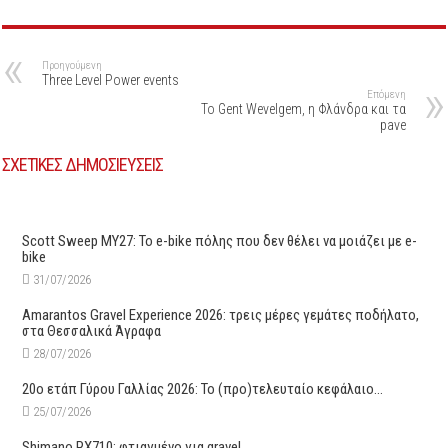
Προηγούμενη
Three Level Power events
Επόμενη
Το Gent Wevelgem, η Φλάνδρα και τα
pave
ΣΧΕΤΙΚΕΣ ΔΗΜΟΣΙΕΥΣΕΙΣ
Scott Sweep MY27: Το e-bike πόλης που δεν θέλει να μοιάζει με e-
bike
31/07/2026
Amarantos Gravel Experience 2026: τρεις μέρες γεμάτες ποδήλατο,
στα Θεσσαλικά Άγραφα
28/07/2026
20ο ετάπ Γύρου Γαλλίας 2026: Το (προ)τελευταίο κεφάλαιο…
25/07/2026
Shimano RX710: φτιαγμένο για gravel