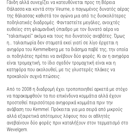
Γάνδη αλλά συνεχίζει να κατευθύνεται προς τη Βόρεια
Θάλασσα και κοντά στην Veurne, ο παγωμένος δυνατός αέρας
της θάλασσας καθιστά τον αγώνα μια από τις δυσκολότερες
ποδηλατικές διαδρομές. Φανταστείτε μεγάλες, ανοιχτές
ευθείες στη φλαμανδική ύπαιθρο με τον δυνατό αέρα να
"ταλαιπωρεί" ακόμα και τους πιο δυνατούς αναβάτες. Όμως
η… ταλαιπωρία δεν σταματά εκεί γιατί σε λίγο έρχεται η
ανηφόρα του Kemmelberg με τα διάσημα παβέ της, την οποία
οι ποδηλάτες πρέπει να ανέβουν δύο φορές. Κι αν η ανηφόρα
είναι τρομαχτική, το ίδιο σχεδόν τρομαχτική είναι και η
κατηφόρα που ακολουθεί, με τις γλυστερές πλάκες να
προκαλούν συχνά πτώσεις.
Από το 2008 η διαδρομή έχει τροποποιηθεί αρκετά με στόχο
να παρακαμφθούν τα πιο επικίνδυνα κομμάτια αλλά έχουν
προστεθεί περισσότερα ανηφορικά κομμάτια πριν την
ανάβαση του Kemmel. Πρόκειται για μια σειρά από μικρούς
αλλά εξαιρετικά απότομους λόφους που οι αθλητές
ανεβαίνουν δύο φορές πριν καταλήξουν στον τερματισμό στο
Wevelgem.