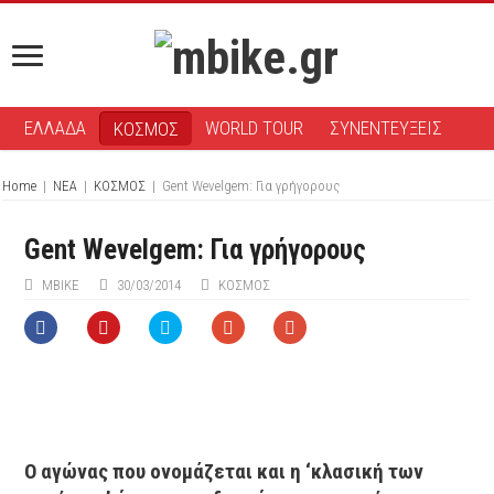
ΕΛΛΑΔΑ
WORLD TOUR
ΣΥΝΕΝΤΕΥΞΕΙΣ
ΚΟΣΜΟΣ
Home
|
ΝΕΑ
|
ΚΟΣΜΟΣ
|
Gent Wevelgem: Για γρήγορους
Gent Wevelgem: Για γρήγορους
ΜΒIKE
30/03/2014
ΚΟΣΜΟΣ
Ο αγώνας που ονομάζεται και η ‘κλασική των