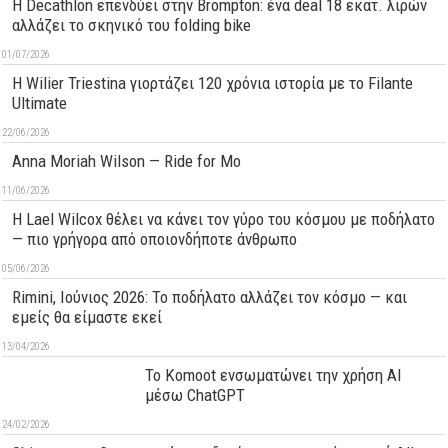
Η Decathlon επενδύει στην Brompton: ένα deal 18 εκατ. λιρών
αλλάζει το σκηνικό του folding bike
01/07/2026
H Wilier Triestina γιορτάζει 120 χρόνια ιστορία με το Filante
Ultimate
22/06/2026
Anna Moriah Wilson — Ride for Mo
11/06/2026
Η Lael Wilcox θέλει να κάνει τον γύρο του κόσμου με ποδήλατο
— πιο γρήγορα από οποιονδήποτε άνθρωπο
05/06/2026
Rimini, Ιούνιος 2026: Το ποδήλατο αλλάζει τον κόσμο — και
εμείς θα είμαστε εκεί
13/04/2026
Το Komoot ενσωματώνει την χρήση AI
μέσω ChatGPT
24/02/2026