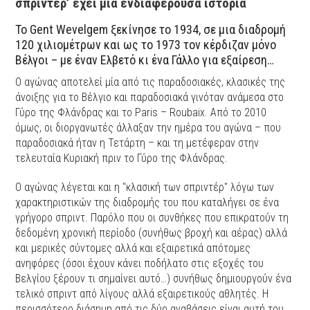
σπρίντερ’ έχει μια ενδιαφέρουσα ιστορία
Το Gent Wevelgem ξεκίνησε το 1934, σε μια διαδρομή
120 χιλιομέτρων και ως το 1973 τον κέρδιζαν μόνο
Βέλγοι – με έναν Ελβετό κι ένα Γάλλο για εξαίρεση…
Ο αγώνας αποτελεί μία από τις παραδοσιακές, κλασικές της
άνοιξης για το Βέλγιο και παραδοσιακά γινόταν ανάμεσα στο
Γύρο της Φλάνδρας και το Paris – Roubaix. Από το 2010
όμως, οι διοργανωτές άλλαξαν την ημέρα του αγώνα – που
παραδοσιακά ήταν η Τετάρτη – και τη μετέφεραν στην
τελευταία Κυριακή πριν το Γύρο της Φλάνδρας.
Ο αγώνας λέγεται και η "κλασική των σπριντέρ" λόγω των
χαρακτηριστικών της διαδρομής του που καταλήγει σε ένα
γρήγορο σπριντ. Παρόλο που οι συνθήκες που επικρατούν τη
δεδομένη χρονική περίοδο (συνήθως βροχή και αέρας) αλλά
και μερικές σύντομες αλλά και εξαιρετικά απότομες
ανηφόρες (όσοι έχουν κάνει ποδήλατο στις εξοχές του
Βελγίου ξέρουν τι σημαίνει αυτό…) συνήθως δημιουργούν ένα
τελικό σπριντ από λίγους αλλά εξαιρετικούς αθλητές. H
περισσότερο διάσημη από τις δύο αναβάσεις είναι αυτή του