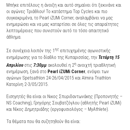
Μπήκε επιτέλους η άνοιξη και αυτό σημαίνει ότι ξεκινάνε και
οι αγώνες Τριάθλου! Το κατάστημα Top Cycles και πιο
συγκεκριμένα, το Pearl iZUMi Corner, αναλαμβάνει να μας
ενημερώσει και να μας καταρτίσει σε όλες τις απαραίτητες
λεπτομέρειες που συνιστούν αυτό το τόσο απαιτητικό
άθλημα.
ης
Σε συνέχεια λοιπόν της 1
επιτυχημένης αγωνιστικής
ενημέρωσης για το δίαθλο της Κυπαρισσίας, την
Τετάρτη 15
η
Απριλίου
στις
7:30μμ
ακολουθεί η 2
ανοιχτή τριαθλητική
ενημέρωση, ξανά στο
Pearl iZUMi Corner
, ενόψει των
αγώνων Spetsathlon 24-26/04/2015 και Almira Triathlon
Κατερίνη 2-3/05/2015.
Εισηγητές θα είναι οι Νικος Σπυριδαντωνάκης (Προπονητής –
NS Coaching), Γρηγόρης Σουβατζόγλου (αθλητής Pearl iZUMi)
και Νίκος Δημητριάδης (εργοφυσιολόγος – MyAthlete).
Τα θέματα που θα συζητηθούν θα είναι: