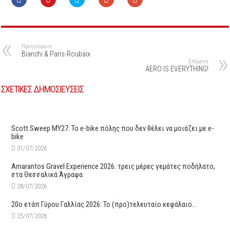
Προηγούμενη
Βianchi & Paris-Roubaix
Επόμενη
AERO IS EVERYTHING!
ΣΧΕΤΙΚΕΣ ΔΗΜΟΣΙΕΥΣΕΙΣ
Scott Sweep MY27: Το e-bike πόλης που δεν θέλει να μοιάζει με e-
bike
31/07/2026
Amarantos Gravel Experience 2026: τρεις μέρες γεμάτες ποδήλατο,
στα Θεσσαλικά Άγραφα
28/07/2026
20ο ετάπ Γύρου Γαλλίας 2026: Το (προ)τελευταίο κεφάλαιο…
25/07/2026