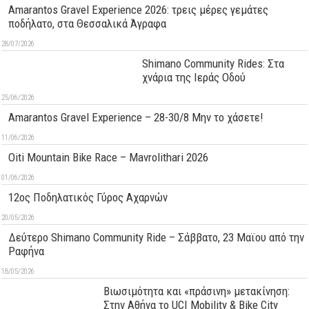
Amarantos Gravel Experience 2026: τρεις μέρες γεμάτες
ποδήλατο, στα Θεσσαλικά Άγραφα
28/07/2026
Shimano Community Rides: Στα
χνάρια της Ιεράς Οδού
25/06/2026
Amarantos Gravel Experience – 28-30/8 Μην το χάσετε!
11/06/2026
Oiti Mountain Bike Race – Mavrolithari 2026
01/06/2026
12ος Ποδηλατικός Γύρος Αχαρνών
20/05/2026
Δεύτερo Shimano Community Ride – Σάββατο, 23 Μαϊου από την
Ραφήνα
18/05/2026
Βιωσιμότητα και «πράσινη» μετακίνηση:
Στην Αθήνα το UCI Mobility & Bike City