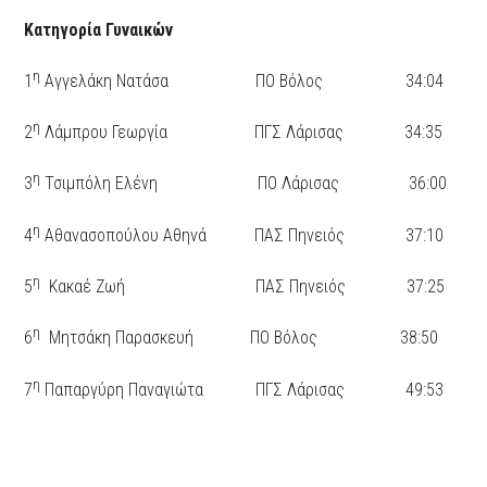
Κατηγορία Γυναικών
η
1
Αγγελάκη Νατάσα ΠΟ Βόλος 34:04
η
2
Λάμπρου Γεωργία ΠΓΣ Λάρισας 34:35
η
3
Τσιμπόλη Ελένη ΠΟ Λάρισας 36:00
η
4
Αθανασοπούλου Αθηνά ΠΑΣ Πηνειός 37:10
η
5
Κακαέ Ζωή ΠΑΣ Πηνειός 37:25
η
6
Μητσάκη Παρασκευή ΠΟ Βόλος 38:50
η
7
Παπαργύρη Παναγιώτα ΠΓΣ Λάρισας 49:53