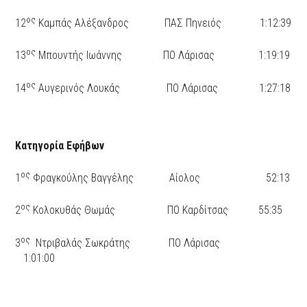
ος
12
Καμπάς Αλέξανδρος ΠΑΣ Πηνειός 1:12:39
ος
13
Μπουντής Ιωάννης ΠΟ Λάρισας 1:19:19
ος
14
Αυγερινός Λουκάς ΠΟ Λάρισας 1:27:18
Κατηγορία Εφήβων
ος
1
Φραγκούλης Βαγγέλης Αίολος 52:13
ος
2
Κολοκυθάς Θωμάς ΠΟ Καρδίτσας 55:35
ος
3
Ντριβαλάς Σωκράτης ΠΟ Λάρισας
1:01:00