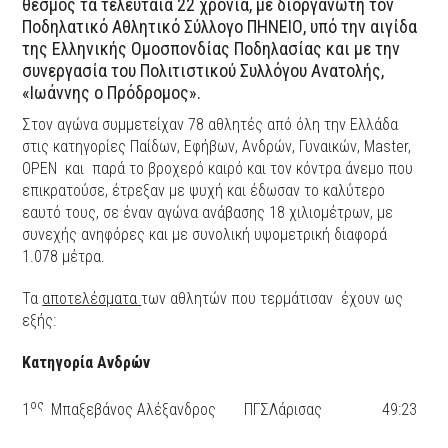
θεσμός τα τελευταία 22 χρόνια, με διοργανωτή τον
Ποδηλατικό Αθλητικό Σύλλογο ΠΗΝΕΙΟ, υπό την αιγίδα
της Ελληνικής Ομοσπονδίας Ποδηλασίας και με την
συνεργασία του Πολιτιστικού Συλλόγου Ανατολής,
«Ιωάννης ο Πρόδρομος».
Στον αγώνα συμμετείχαν 78 αθλητές από όλη την Ελλάδα
στις κατηγορίες Παίδων, Εφήβων, Ανδρών, Γυναικών, Master,
OPEN και παρά το βροχερό καιρό και τον κόντρα άνεμο που
επικρατούσε, έτρεξαν με ψυχή και έδωσαν το καλύτερο
εαυτό τους, σε έναν αγώνα ανάβασης 18 χιλιομέτρων, με
συνεχής ανηφόρες και με συνολική υψομετρική διαφορά
1.078 μέτρα.
Τα
αποτελέσματα
των αθλητών που τερμάτισαν έχουν ως
εξής:
Κατηγορία Ανδρών
ος
1
Μπαξεβάνος Αλέξανδρος ΠΓΣΛάρισας 49:23