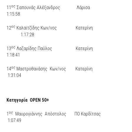
ος
11
Σαπουνάς Αλέξανδρος Λάρισα
1:15:58
ος
12
Καλαϊτζίδης Κων/νος Κατερίνη
1:17:28
ος
13
Λαζαρίδης Παύλος Κατερίνη
1:18:41
ος
14
Μαστροθανάσης Κων/νος Κατερίνη
1:31:04
Κατηγορία ΟΡΕΝ 50+
ος
1
Μαυρογιάννης Απόστολος ΠΟ Καρδίτσας
1:07:49