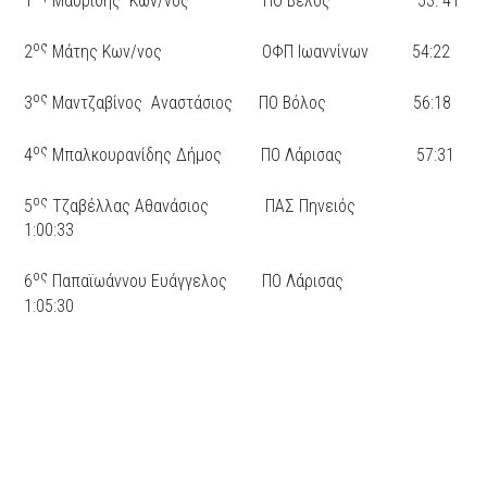
1
Μαυρίδης Κών/νος ΠΟ Βέλος 53: 41
ος
2
Μάτης Κων/νος ΟΦΠ Ιωαννίνων 54:22
ος
3
Μαντζαβίνος Αναστάσιος ΠΟ Βόλος 56:18
ος
4
Μπαλκουρανίδης Δήμος ΠΟ Λάρισας 57:31
ος
5
Τζαβέλλας Αθανάσιος ΠΑΣ Πηνειός
1:00:33
ος
6
Παπαϊωάννου Ευάγγελος ΠΟ Λάρισας
1:05:30