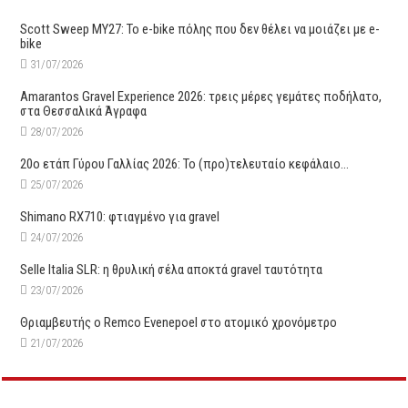
Scott Sweep MY27: Το e-bike πόλης που δεν θέλει να μοιάζει με e-
bike
31/07/2026
Amarantos Gravel Experience 2026: τρεις μέρες γεμάτες ποδήλατο,
στα Θεσσαλικά Άγραφα
28/07/2026
20ο ετάπ Γύρου Γαλλίας 2026: Το (προ)τελευταίο κεφάλαιο…
25/07/2026
Shimano RX710: φτιαγμένο για gravel
24/07/2026
Selle Italia SLR: η θρυλική σέλα αποκτά gravel ταυτότητα
23/07/2026
Θριαμβευτής ο Remco Evenepoel στο ατομικό χρονόμετρο
21/07/2026