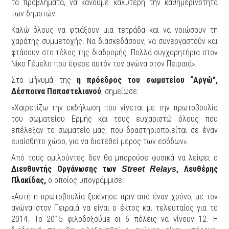
τα προβλήματα, να κάνουμε καλύτερη την καθημερινότητα
των δημοτών.
Καλώ όλους να φτιάξουν μια τετράδα και να νοιώσουν τη
χαράτης συμμετοχής. Να διασκεδάσουν, να συνεργαστούν και
φτάσουν στο τέλος της διαδρομής. Πολλά συγχαρητήρια στον
Νίκο Γέμελο που έφερε αυτόν τον αγώνα στον Πειραιά».
Στο μήνυμά της
η πρόεδρος του σωματείου “Αργώ”,
Δέσποινα Παπαστελιανού
, σημείωσε:
«Χαιρετίζω την εκδήλωση που γίνεται με την πρωτοβουλία
του σωματείου Ερμής και τους ευχαριστώ όλους που
επέλεξαν το σωματείο μας, που δραστηριοποιείται σε έναν
ευαίσθητο χώρο, για να διατεθεί μέρος των εσόδων».
Από τους ομιλούντες δεν θα μπορούσε φυσικά να λείψει ο
Διευθυντής Οργάνωσης των
, Λευθέρης
Street Relays
Πλακίδας,
ο οποίος υπογράμμισε:
«Αυτή η πρωτοβουλία ξεκίνησε πριν από έναν χρόνο, με τον
αγώνα στον Πειραιά να είναι ο έκτος και τελευταίος για το
2014. Το 2015 φιλοδοξούμε οι 6 πόλεις να γίνουν 12. Η