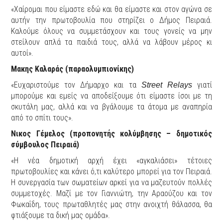
«Χαίρομαι που είμαστε εδώ και θα είμαστε και στον αγώνα σε
αυτήν την πρωτοβουλία που στηρίζει ο Δήμος Πειραιά.
Καλούμε όλους να συμμετάσχουν και τους γονείς να μην
στείλουν απλά τα παιδιά τους, αλλά να λάβουν μέρος κι
αυτοί».
Μακης Καλαράς (παραολυμπιονίκης)
«Ευχαριστούμε τον Δήμαρχο και τα
γιατί
Street Relays
μπορούμε και εμείς να αποδείξουμε ότι είμαστε ίσοι με τη
σκυτάλη μας, αλλά και να βγάλουμε τα άτομα με αναπηρία
από το σπίτι τους».
Νικος Γέμελος (προπονητής κολύμβησης – δημοτικός
σύμβουλος Πειραιά)
«Η νέα δημοτική αρχή έχει «αγκαλιάσει» τέτοιες
πρωτοβουλίες και κάνει ό,τι καλύτερο μπορεί για τον Πειραιά.
Η συνεργασία των σωματείων αρκεί για να μαζευτούν πολλές
συμμετοχές. Μαζί με τον Γιαννιώτη, την Αραούζου και τον
Φωκαΐδη, τους πρωταθλητές μας στην ανοιχτή θάλασσα, θα
φτιάξουμε τα δική μας ομάδα».