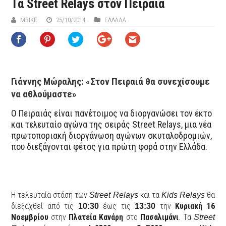
Τα Street Relays στον Πειραιά
ΜΒIKE
25/10/2014
ΕΛΛΑΔΑ
Γιάννης Μώραλης: «Στον Πειραιά θα συνεχίσουμε
να αθλούμαστε»
Ο Πειραιάς είναι πανέτοιμος να διοργανώσει τον έκτο
και τελευταίο αγώνα της σειράς Street Relays, μια νέα
πρωτοποριακή διοργάνωση αγώνων σκυταλοδρομιών,
που διεξάγονται φέτος για πρώτη φορά στην Ελλάδα.
Η τελευταία στάση των
και τα
θα
Street Relays
Kids Relays
διεξαχθεί από τις
έως τις
την
Κυριακή 16
10:30
13:30
Νοεμβρίου
στην
Πλατεία Κανάρη
στο
Πασαλιμάνι
. Τα
Street