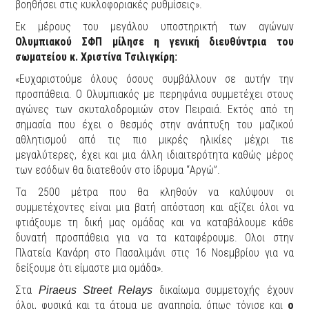
βοηθήσει στις κυκλοφοριακές ρυθμίσεις».
Εκ μέρους του μεγάλου υποστηρικτή των αγώνων
Ολυμπιακού ΣΦΠ μίλησε η γενική διευθύντρια του
σωματείου κ. Χριστίνα Τσιλιγκίρη
:
«Ευχαριστούμε όλους όσους συμβάλλουν σε αυτήν την
προσπάθεια. Ο Ολυμπιακός με περηφάνια συμμετέχει στους
αγώνες των σκυταλοδρομιών στον Πειραιά. Εκτός από τη
σημασία που έχει ο θεσμός στην ανάπτυξη του μαζικού
αθλητισμού από τις πιο μικρές ηλικίες μέχρι τιε
μεγαλύτερες, έχει και μια άλλη ιδιαιτερότητα καθώς μέρος
των εσόδων θα διατεθούν στο ίδρυμα “Αργώ”.
Τα 2500 μέτρα που θα κληθούν να καλύψουν οι
συμμετέχοντες είναι μια βατή απόσταση και αξίζει όλοι να
φτιάξουμε τη δική μας ομάδας και να καταβάλουμε κάθε
δυνατή προσπάθεια για να τα καταφέρουμε. Ολοι στην
Πλατεία Κανάρη στο Πασαλιμάνι στις 16 Νοεμβρίου για να
δείξουμε ότι είμαστε μια ομάδα».
Στα
δικαίωμα συμμετοχής έχουν
Piraeus Street Relays
όλοι, φυσικά και τα άτομα με αναπηρία, όπως τόνισε και
ο