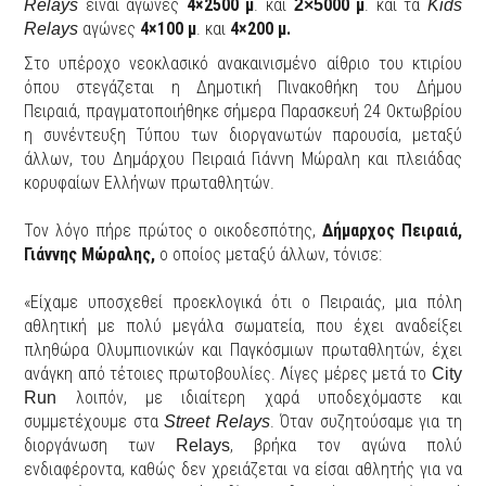
είναι αγώνες
4×2500 μ
. και
000
μ
. και τα
Relays
2×5
Kids
αγώνες
4×100 μ
. και
4×200 μ.
Relays
Στο υπέροχο νεοκλασικό ανακαινισμένο αίθριο του κτιρίου
όπου στεγάζεται η Δημοτική Πινακοθήκη του Δήμου
Πειραιά, πραγματοποιήθηκε σήμερα Παρασκευή 24 Οκτωβρίου
η συνέντευξη Τύπου των διοργανωτών παρουσία, μεταξύ
άλλων, του Δημάρχου Πειραιά Γιάννη Μώραλη και πλειάδας
κορυφαίων Ελλήνων πρωταθλητών.
Τον λόγο πήρε πρώτος ο οικοδεσπότης,
Δήμαρχος Πειραιά,
Γιάννης Μώραλης,
ο οποίος μεταξύ άλλων, τόνισε:
«Είχαμε υποσχεθεί προεκλογικά ότι ο Πειραιάς, μια πόλη
αθλητική με πολύ μεγάλα σωματεία, που έχει αναδείξει
πληθώρα Ολυμπιονικών και Παγκόσμιων πρωταθλητών, έχει
ανάγκη από τέτοιες πρωτοβουλίες. Λίγες μέρες μετά το
City
λοιπόν, με ιδιαίτερη χαρά υποδεχόμαστε και
Run
συμμετέχουμε στα
. Όταν συζητούσαμε για τη
Street Relays
διοργάνωση των
, βρήκα τον αγώνα πολύ
Relays
ενδιαφέροντα, καθώς δεν χρειάζεται να είσαι αθλητής για να