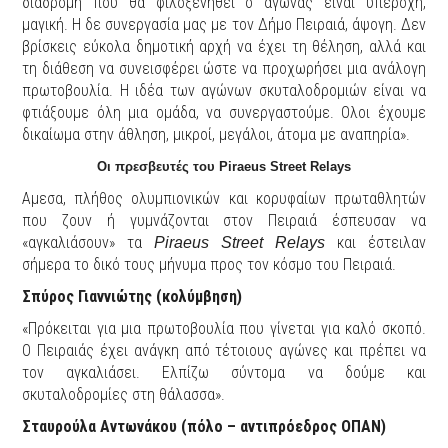
διαδρομή που θα φιλοξενηθεί ο αγώνας είναι υπέροχη,
μαγική. Η δε συνεργασία μας με τον Δήμο Πειραιά, άψογη. Δεν
βρίσκεις εύκολα δημοτική αρχή να έχει τη θέληση, αλλά και
τη διάθεση να συνεισφέρει ώστε να προχωρήσει μια ανάλογη
πρωτοβουλία. Η ιδέα των αγώνων σκυταλοδρομιών είναι να
φτιάξουμε όλη μια ομάδα, να συνεργαστούμε. Ολοι έχουμε
δικαίωμα στην άθληση, μικροί, μεγάλοι, άτομα με αναπηρία».
Οι πρεσβευτές του
Piraeus Street Relays
Αμεσα, πλήθος ολυμπιονικών και κορυφαίων πρωταθλητών
που ζουν ή γυμνάζονται στον Πειραιά έσπευσαν να
«αγκαλιάσουν» τα
και έστειλαν
Piraeus Street Relays
σήμερα το δικό τους μήνυμα προς τον κόσμο του Πειραιά.
Σπύρος Γιαννιώτης (κολύμβηση)
«Πρόκειται για μια πρωτοβουλία που γίνεται για καλό σκοπό.
Ο Πειραιάς έχει ανάγκη από τέτοιους αγώνες και πρέπει να
τον αγκαλιάσει. Ελπίζω σύντομα να δούμε και
σκυταλοδρομίες στη θάλασσα».
Σταυρούλα Αντωνάκου (πόλο – αντιπρόεδρος ΟΠΑΝ)