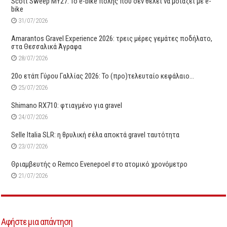
Scott Sweep MY27: Το e-bike πόλης που δεν θέλει να μοιάζει με e-
bike
31/07/2026
Amarantos Gravel Experience 2026: τρεις μέρες γεμάτες ποδήλατο,
στα Θεσσαλικά Άγραφα
28/07/2026
20ο ετάπ Γύρου Γαλλίας 2026: Το (προ)τελευταίο κεφάλαιο…
25/07/2026
Shimano RX710: φτιαγμένο για gravel
24/07/2026
Selle Italia SLR: η θρυλική σέλα αποκτά gravel ταυτότητα
23/07/2026
Θριαμβευτής ο Remco Evenepoel στο ατομικό χρονόμετρο
21/07/2026
Αφήστε μια απάντηση