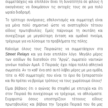
συμμετάσχεις και επιπλέον δίνει τη δυνατότητα σε φίλους ή
οικογένειες να δοκιμάσουν τις αντοχές τους σε μια πολύ
ωραία διαδρομή.
Το τρίπτυχο συνέργειες, εθελοντισμός και συμμετοχή είναι
για μένα πολύ σημαντικό ώστε να αναπτυχθούν τέτοιου
είδους πρωτοβουλίες. Εμείς παίρνουμε τη σκυτάλη και
συνεχίζουμε με μεγαλύτερη ένταση και ομαδικό πνεύμα,
τρέχουμε για να λύσουμε τα προβλήματα της πόλης.
Καλούμε όλους τους Πειραιώτες να συμμετάσχουν στα
και για έναν επιπλέον λόγο. Μεγάλο μέρος
Street Relays
των εσόδων θα διατεθούν στο “Αργώ”, σωματείο ναυτικών
γονέων παιδιών ΑμεΑ. Ο Πειραιάς έχει πάρα πολλά αθλητικά
σωματεία. Αν το καθ’ ένα από αυτό λάβει μέρος με μια ομάδα,
τότε οι 400 συμμετοχές που είναι το όριο θα ξεπεραστούν
και θα πρέπει να βρούμε τρόπους να τους χωρέσουμε όλους!
Είμαι βέβαιος ότι ο αγώνας θα στεφθεί με επιτυχία και ότι
στον Πειραιά θα συνεχίσουμε να τρέχουμε, να αθλούμαστε.
Ευχαριστώ όσους υποστηρίζουν τέτοιους είδους
πρωτοβουλίες και βέβαια την Τροχαία Πειραιά που θα μας