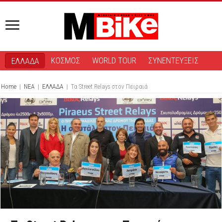
ΚΟΣΜΟΣ
WORLD TOUR
ΣΥΝΕΝΤΕΥΞΕΙΣ
ΕΛΛΑΔΑ
Home
|
ΝΕΑ
|
ΕΛΛΑΔΑ
|
Τα Street Relays στον Πειραιά