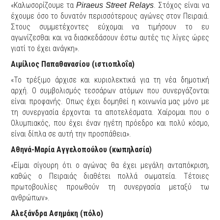
«Καλωσορίζουμε
τα
. Στόχος είναι να
Piraeus Street Relays
έχουμε όσο το δυνατόν περισσότερους αγώνες στον Πειραιά.
Στους συμμετέχοντες εύχομαι να τιμήσουν το ευ
αγωνίζεσθαι και να διασκεδάσουν έστω αυτές τις λίγες ώρες
γιατί το έχει ανάγκη».
Αιμίλιος Παπαθανασίου (ιστιοπλοΐα)
«Το τρέξιμο άρχισε και κυριολεκτικά για τη νέα δημοτική
αρχή. Ο συμβολισμός τεσσάρων ατόμων που συνεργάζονται
είναι προφανής. Οπως έχει δομηθεί η κοινωνία μας μόνο με
τη συνεργασία έρχονται τα αποτελέσματα. Χαίρομαι που ο
Ολυμπιακός, που έχει έναν ηγέτη πρόεδρο και πολύ κόσμο,
είναι δίπλα σε αυτή την προσπάθεια».
Αθηνά-Μαρία Αγγελοπούλου (κωπηλασία)
«Είμαι σίγουρη ότι ο αγώνας θα έχει μεγάλη ανταπόκριση,
καθώς ο Πειραιάς διαθέτει πολλά σωματεία. Τέτοιες
πρωτοβουλίες προωθούν τη συνεργασία μεταξύ τω
ανθρώπων».
Αλεξάνδρα Ασημάκη (πόλο)