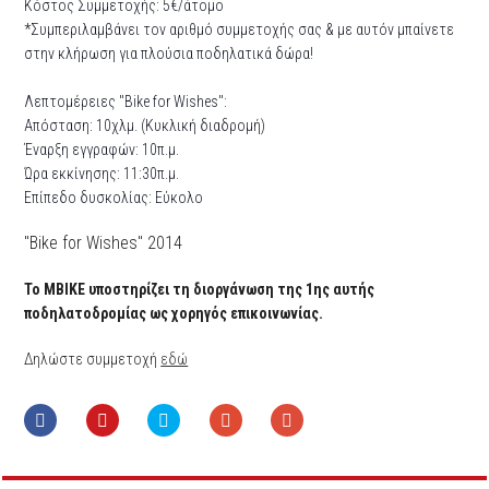
Κόστος Συμμετοχής: 5€/άτομο
*Συμπεριλαμβάνει τον αριθμό συμμετοχής σας & με αυτόν μπαίνετε
στην κλήρωση για πλούσια ποδηλατικά δώρα!
Λεπτομέρειες "Bike for Wishes":
Απόσταση: 10χλμ. (Κυκλική διαδρομή)
Έναρξη εγγραφών: 10π.μ.
Ώρα εκκίνησης: 11:30π.μ.
Επίπεδο δυσκολίας: Εύκολο
"Βike for Wishes" 2014
Το ΜΒΙΚΕ υποστηρίζει τη διοργάνωση της 1ης αυτής
ποδηλατοδρομίας ως χορηγός επικοινωνίας.
Δηλώστε συμμετοχή
εδώ