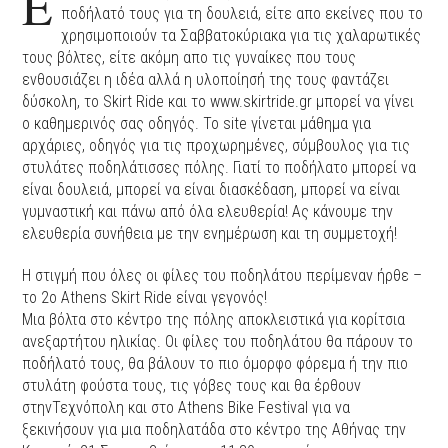
Έ
ποδήλατό τους για τη δουλειά, είτε απο εκείνες που το
χρησιμοποιούν τα Σαββατοκύριακα για τις χαλαρωτικές
τους βόλτες, είτε ακόμη απο τις γυναίκες που τους
ενθουσιάζει η ιδέα αλλά η υλοποίησή της τους φαντάζει
δύσκολη, το Skirt Ride και το www.skirtride.gr μπορεί να γίνει
ο καθημερινός σας οδηγός. Το site γίνεται μάθημα για
αρχάριες, οδηγός για τις προχωρημένες, σύμβουλος για τις
στυλάτες ποδηλάτισσες πόλης. Γιατί το ποδήλατο μπορεί να
είναι δουλειά, μπορεί να είναι διασκέδαση, μπορεί να είναι
γυμναστική και πάνω από όλα ελευθερία! Ας κάνουμε την
ελευθερία συνήθεια με την ενημέρωση και τη συμμετοχή!
Η στιγμή που όλες οι φίλες του ποδηλάτου περίμεναν ήρθε –
το 2ο Athens Skirt Ride είναι γεγονός!
Mια βόλτα στο κέντρο της πόλης αποκλειστικά για κορίτσια
ανεξαρτήτου ηλικίας. Οι φίλες του ποδηλάτου θα πάρουν το
ποδήλατό τους, θα βάλουν το πιο όμορφο φόρεμα ή την πιο
στυλάτη φούστα τους, τις γόβες τους και θα έρθουν
στηνΤεχνόπολη και στο Athens Bike Festival για να
ξεκινήσουν για μια ποδηλατάδα στο κέντρο της Αθήνας την