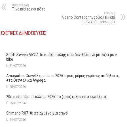
Προηγούμενη
Τι να πιείτε και πότε
Επόμενη
Alberto Contador πυροβολεί» επί
Ισπανικού εδάφους «
ΣΧΕΤΙΚΕΣ ΔΗΜΟΣΙΕΥΣΕΙΣ
Scott Sweep MY27: Το e-bike πόλης που δεν θέλει να μοιάζει με e-
bike
31/07/2026
Amarantos Gravel Experience 2026: τρεις μέρες γεμάτες ποδήλατο,
στα Θεσσαλικά Άγραφα
28/07/2026
20ο ετάπ Γύρου Γαλλίας 2026: Το (προ)τελευταίο κεφάλαιο…
25/07/2026
Shimano RX710: φτιαγμένο για gravel
24/07/2026