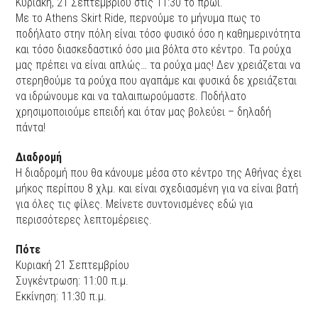
Κυριακή, 21 Σεπτεμβρίου στις 11:30 το πρωί.
Με το Αthens Skirt Ride, περνούμε το μήνυμα πως το
ποδήλατο στην πόλη είναι τόσο φυσικό όσο η καθημερινότητα
και τόσο διασκεδαστικό όσο μια βόλτα στο κέντρο. Τα ρούχα
μας πρέπει να είναι απλώς… τα ρούχα μας! Δεν χρειάζεται να
στερηθούμε τα ρούχα που αγαπάμε και φυσικά δε χρειάζεται
να ιδρώνουμε και να ταλαιπωρούμαστε. Ποδήλατο
χρησιμοποιούμε επειδή και όταν μας βολεύει – δηλαδή
πάντα!
Διαδρομή
Η διαδρομή που θα κάνουμε μέσα στο κέντρο της Αθήνας έχει
μήκος περίπου 8 χλμ. και είναι σχεδιασμένη για να είναι βατή
για όλες τις φίλες. Μείνετε συντονισμένες εδώ για
περισσότερες λεπτομέρειες.
Πότε
Κυριακή 21 Σεπτεμβρίου
Συγκέντρωση: 11:00 π.μ.
Εκκίνηση: 11:30 π.μ.