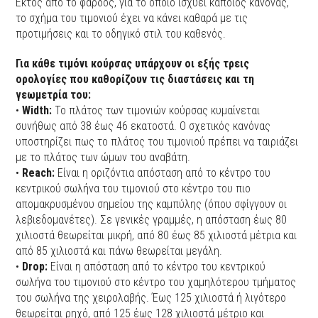
Εκτός από το φάρδος, για το οποίο ισχύει κάποιος κανόνας,
το σχήμα του τιμονιού έχει να κάνει καθαρά με τις
προτιμήσεις και το οδηγικό στιλ του καθενός.
Για κάθε τιμόνι κούρσας υπάρχουν οι εξής τρεις
ορολογίες που καθορίζουν τις διαστάσεις και τη
γεωμετρία του:
•
Width:
Το πλάτος των τιμονιών κούρσας κυμαίνεται
συνήθως από 38 έως 46 εκατοστά. Ο σχετικός κανόνας
υποστηρίζει πως το πλάτος του τιμονιού πρέπει να ταιριάζει
με το πλάτος των ώμων του αναβάτη.
•
Reach:
Είναι η οριζόντια απόσταση από το κέντρο του
κεντρικού σωλήνα του τιμονιού στο κέντρο του πιο
απομακρυσμένου σημείου της καμπύλης (όπου σφίγγουν οι
λεβιεδομανέτες). Σε γενικές γραμμές, η απόσταση έως 80
χιλιοστά θεωρείται μικρή, από 80 έως 85 χιλιοστά μέτρια και
από 85 χιλιοστά και πάνω θεωρείται μεγάλη.
•
Drop:
Είναι η απόσταση από το κέντρο του κεντρικού
σωλήνα του τιμονιού στο κέντρο του χαμηλότερου τμήματος
του σωλήνα της χειρολαβής. Έως 125 χιλιοστά ή λιγότερο
θεωρείται ρηχό, από 125 έως 128 χιλιοστά μέτριο και