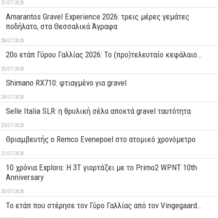
31/07/2026
Amarantos Gravel Experience 2026: τρεις μέρες γεμάτες
ποδήλατο, στα Θεσσαλικά Άγραφα
28/07/2026
20ο ετάπ Γύρου Γαλλίας 2026: Το (προ)τελευταίο κεφάλαιο…
25/07/2026
Shimano RX710: φτιαγμένο για gravel
24/07/2026
Selle Italia SLR: η θρυλική σέλα αποκτά gravel ταυτότητα
23/07/2026
Θριαμβευτής ο Remco Evenepoel στο ατομικό χρονόμετρο
21/07/2026
10 χρόνια Exploro: Η 3T γιορτάζει με το Primo2 WPNT 10th
Anniversary
20/07/2026
Το ετάπ που στέρησε τον Γύρο Γαλλίας από τον Vingegaard…