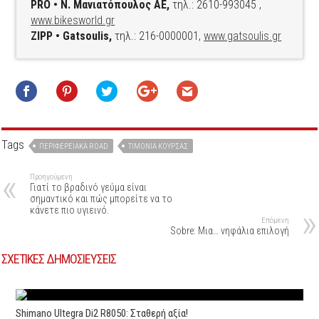
PRO • Ν. Μανιατόπουλος ΑΕ,
τηλ.: 2610-993045 ,
www.bikesworld.gr
ZIPP • Gatsoulis,
τηλ.: 216-0000001,
www.gatsoulis.gr
Tags
ΠΕΡΙΦΕΡΕΙΑΚΆ ROAD
ΤΙΜΌΝΙΑ ΚΟΎΡΣΑΣ
Προηγούμενη
Γιατί το βραδινό γεύμα είναι
σημαντικό και πώς μπορείτε να το
κάνετε πιο υγιεινό.
Επόμενη
Sobre: Μια… νηφάλια επιλογή
ΣΧΕΤΙΚΕΣ ΔΗΜΟΣΙΕΥΣΕΙΣ
Shimano Ultegra Di2 R8050: Σταθερή αξία!