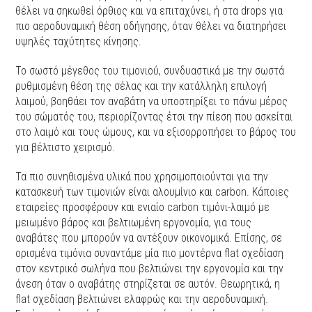
θέλει να σηκωθεί όρθιος και να επιταχύνει, ή στα drops για
πιο αεροδυναμική θέση οδήγησης, όταν θέλει να διατηρήσει
υψηλές ταχύτητες κίνησης.
Το σωστό μέγεθος του τιμονιού, συνδυαστικά με την σωστά
ρυθμισμένη θέση της σέλας και την κατάλληλη επιλογή
λαιμού, βοηθάει τον αναβάτη να υποστηρίξει το πάνω μέρος
του σώματός του, περιορίζοντας έτσι την πίεση που ασκείται
στο λαιμό και τους ώμους, και να εξισορροπήσει το βάρος του
για βέλτιστο χειρισμό.
Τα πιο συνηθισμένα υλικά που χρησιμοποιούνται για την
κατασκευή των τιμονιών είναι αλουμίνιο και carbon. Κάποιες
εταιρείες προσφέρουν και ενιαίο carbon τιμόνι-λαιμό με
μειωμένο βάρος και βελτιωμένη εργονομία, για τους
αναβάτες που μπορούν να αντέξουν οικονομικά. Επίσης, σε
ορισμένα τιμόνια συναντάμε μία πιο μοντέρνα flat σχεδίαση
στον κεντρικό σωλήνα που βελτιώνει την εργονομία και την
άνεση όταν ο αναβάτης στηρίζεται σε αυτόν. Θεωρητικά, η
flat σχεδίαση βελτιώνει ελαφρώς και την αεροδυναμική.