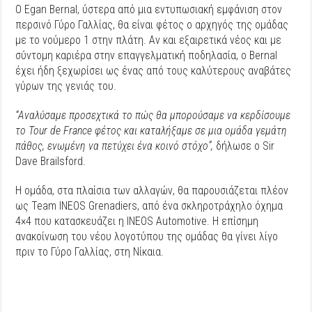
Ο Egan Bernal, ύστερα από μια εντυπωσιακή εμφάνιση στον
περσινό Γύρο Γαλλίας, θα είναι φέτος ο αρχηγός της ομάδας
με το νούμερο 1 στην πλάτη. Αν και εξαιρετικά νέος και με
σύντομη καριέρα στην επαγγελματική ποδηλασία, ο Bernal
έχει ήδη ξεχωρίσει ως ένας από τους καλύτερους αναβάτες
γύρων της γενιάς του.
“Αναλύσαμε προσεχτικά το πώς θα μπορούσαμε να κερδίσουμε
το Tour de France φέτος και καταλήξαμε σε μια ομάδα γεμάτη
πάθος, ενωμένη να πετύχει ένα κοινό στόχο”,
δήλωσε ο Sir
Dave Brailsford.
H ομάδα, στα πλαίσια των αλλαγών, θα παρουσιάζεται πλέον
ως Team INEOS Grenadiers, από ένα σκληροτράχηλο όχημα
4×4 που κατασκευάζει η INEOS Automotive. Η επίσημη
ανακοίνωση του νέου λογοτύπου της ομάδας θα γίνει λίγο
πριν το Γύρο Γαλλίας, στη Νίκαια.