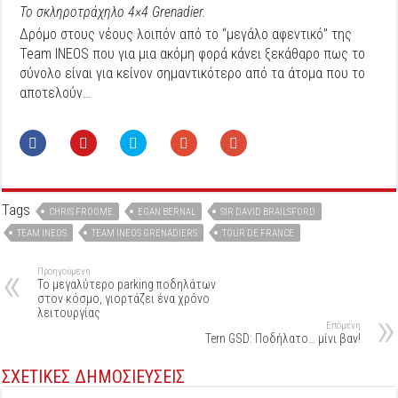
Το σκληροτράχηλο 4×4 Grenadier.
Δρόμο στους νέους λοιπόν από το “μεγάλο αφεντικό” της
Team INEOS που για μια ακόμη φορά κάνει ξεκάθαρο πως το
σύνολο είναι για κείνον σημαντικότερο από τα άτομα που το
αποτελούν…
Tags
CHRIS FROOME
EGAN BERNAL
SIR DAVID BRAILSFORD
TEAM INEOS
TEAM INEOS GRENADIERS
TOUR DE FRANCE
Προηγούμενη
Το μεγαλύτερο parking ποδηλάτων
στον κόσμο, γιορτάζει ένα χρόνο
λειτουργίας
Επόμενη
Tern GSD: Ποδήλατο… μίνι βαν!
ΣΧΕΤΙΚΕΣ ΔΗΜΟΣΙΕΥΣΕΙΣ