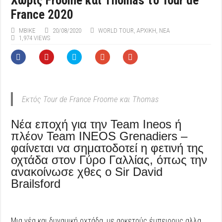
Χωρίς Froome και Thomas το Tour de
France 2020
ΜΒIKE
20/08/2020
WORLD TOUR
,
ΑΡΧΙΚΉ
,
ΝΕΑ
1,974 VIEWS
Εκτός Tour de France Froome και Thomas
Νέα εποχή για την Team Ineos ή
πλέον Team INEOS Grenadiers –
φαίνεται να σηματοδοτεί η φετινή της
οχτάδα στον Γύρο Γαλλίας, όπως την
ανακοίνωσε χθες ο Sir David
Brailsford
Mια νέα και δυναμική οχτάδα, με αρκετούς έμπειρους αλλα