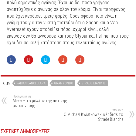
πολύ σημαντικός αγώνας. Έχουμε δει πόσο γρήγορα
αναπτύχθηκε ο αγώνας σε όλον τον κόσμο. Είναι περήφανος
που έχει κερδίσει τρεις φορές. Όσον αφορά ποια είναι η
γνώμη του για τον νικητή πιστεύει ότι ο Sagan και ο Van
Avermaet έχουν αποδείξει πόσο ισχυροί είναι, αλλά
εκείνος δεν θα αγνοούσε και τους Stybar και
Felline, που τους
έχει δει σε καλή κατάσταση στους τελευταίους αγώνες.
Tags
FABIAN CANCELLARA
GRAN FONDO
STRADE BIANCHE
Προηγούμενη
Micro – το μέλλον της αστικής
μετακίνησης
Επόμενη
Ο Michael Kwiatkowski κέρδισε το
Strade Bianche
ΣΧΕΤΙΚΕΣ ΔΗΜΟΣΙΕΥΣΕΙΣ