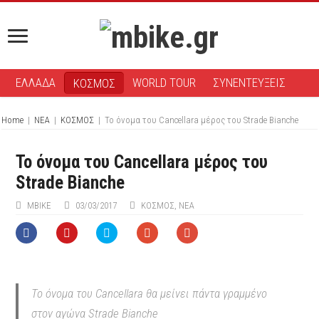
ΕΛΛΑΔΑ
WORLD TOUR
ΣΥΝΕΝΤΕΥΞΕΙΣ
ΚΟΣΜΟΣ
Home
|
ΝΕΑ
|
ΚΟΣΜΟΣ
|
Το όνομα του Cancellara μέρος του Strade Bianche
Το όνομα του Cancellara μέρος του
Strade Bianche
ΜΒIKE
03/03/2017
ΚΟΣΜΟΣ
,
ΝΕΑ
Το όνομα του Cancellara θα μείνει πάντα γραμμένο
στον αγώνα Strade Bianche